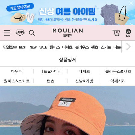
0
당일발송
BEST
NEW
SALE
원피스
티셔츠
블라우스
팬츠
스커트
니트&가디건
상품상세
아우터
니트&가디건
티셔츠
블라우스&셔츠
원피스&스커트
팬츠
신발&가방
악세사리