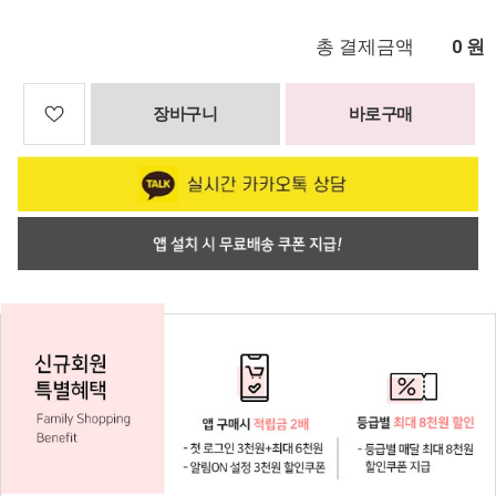
총 결제금액
원
0
장바구니
바로구매