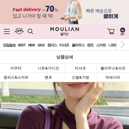
당일발송
BEST
NEW
SALE
원피스
티셔츠
블라우스
팬츠
스커트
니트&가디건
상품상세
아우터
니트&가디건
티셔츠
블라우스&셔츠
원피스&스커트
팬츠
신발&가방
악세사리