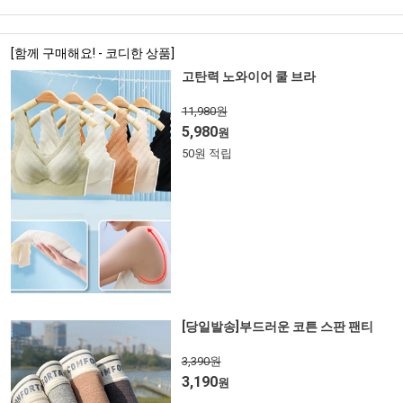
[함께 구매해요! - 코디한 상품]
고탄력 노와이어 쿨 브라
11,980원
5,980
원
50원 적립
[당일발송]부드러운 코튼 스판 팬티
3,390원
3,190
원