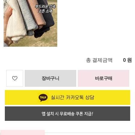
총 결제금액
원
0
장바구니
바로구매