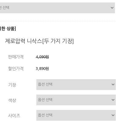
디한 상품]
제로압력 니삭스[두 가지 기장]
판매가격
4,090원
할인가격
3,890원
기장
색상
사이즈