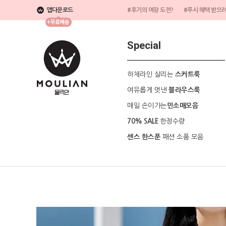
앱다운로드
#후기의 여왕 도전?
#푸시 혜택 받으
Special
하체라인 살리는
스커트룩
여유롭게 멋낸
블라우스룩
매일 손이가는
민소매모음
한정수량
70% SALE
패션 소품 모음
센스 한스푼