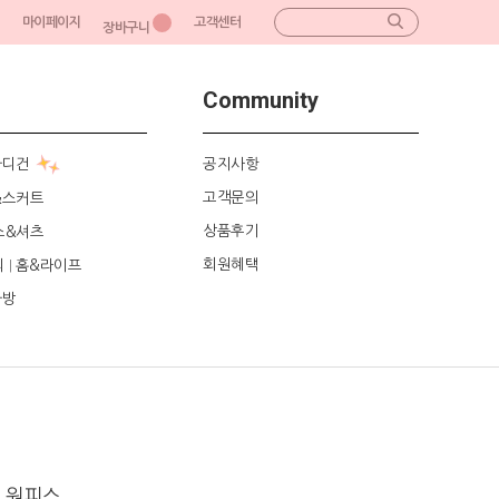
마이페이지
고객센터
장바구니
Community
가디건
공지사항
고객문의
&스커트
상품후기
스&셔츠
회원혜택
리
홈&라이프
|
가방
 원피스