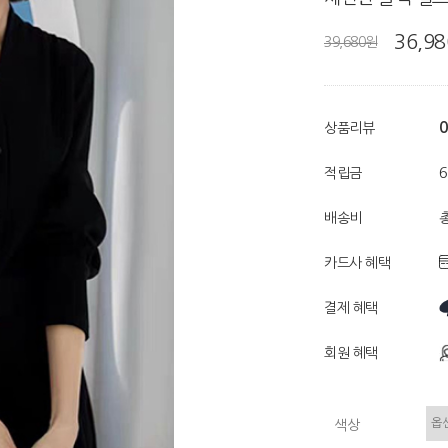
36,9
39,680원
0
상품리뷰
적립금
배송비
총
카드사 혜택
결제 혜택
회원 혜택
색상