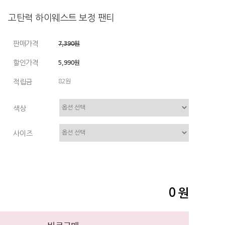
고탄력 하이웨스트 보정 팬티
판매가격
7,390원
할인가격
5,990원
적립금
82원
색상
사이즈
0
원