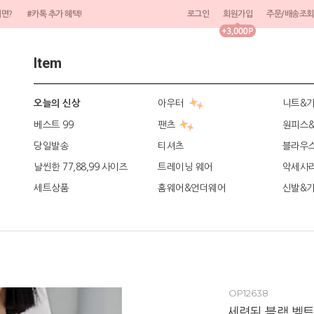
려면?
#카톡 추가 혜택!
로그인
회원가입
주문/배송조회
Item
아우터
니트&
오늘의 신상
베스트 99
팬츠
원피스
당일발송
티셔츠
블라우
날씬한 77,88,99 사이즈
트레이닝 웨어
악세사
세트상품
홈웨어&언더웨어
신발&
OP12638
세련된 블랙 벨트