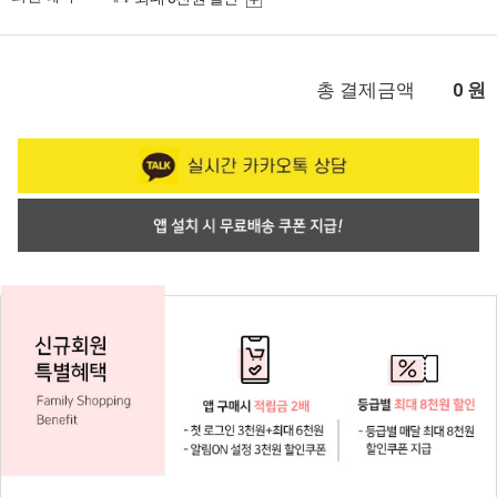
총 결제금액
원
0