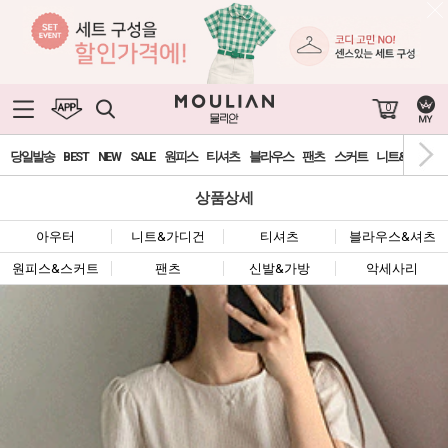
0
당일발송
BEST
NEW
SALE
원피스
티셔츠
블라우스
팬츠
스커트
니트&가디건
상품상세
아우터
니트&가디건
티셔츠
블라우스&셔츠
원피스&스커트
팬츠
신발&가방
악세사리