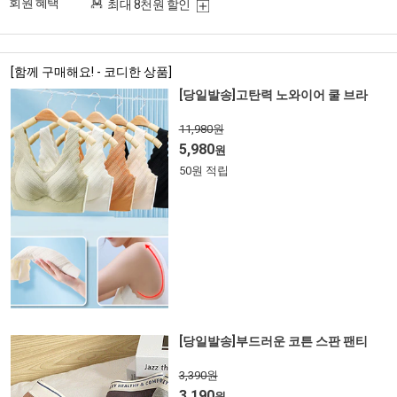
회원 혜택
최대 8천원 할인
[함께 구매해요! - 코디한 상품]
[당일발송]고탄력 노와이어 쿨 브라
11,980원
5,980
원
50원 적립
[당일발송]부드러운 코튼 스판 팬티
3,390원
3,190
원