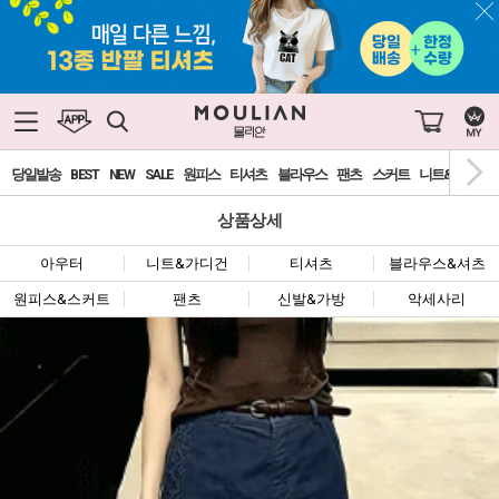
당일발송
BEST
NEW
SALE
원피스
티셔츠
블라우스
팬츠
스커트
니트&가디건
상품상세
아우터
니트&가디건
티셔츠
블라우스&셔츠
원피스&스커트
팬츠
신발&가방
악세사리