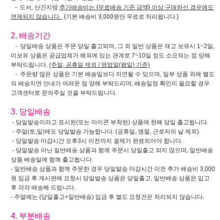
- 도서, 산간지방
추가배송비는 {무료배송 기준 금액} 이상 구매하신 경우에도
면제되지 않습니다.
(기본 배송비 3,000원만 무료로 처리됩니다.)
2. 배송기간
- 당일배송 상품은 주문 당일 출고되며, 그 외 일반 상품은 재고 보유시 1~2일,
미보유 상품은 공급업체가 해외에 있는 관계로 7~10일 정도 소요되는 점 양해
부탁드립니다.
(주말, 공휴일 제외 / 영업일(평일) 기준)
- 주문량 많은 상품은 기본 배송일보다 지연될 수 있으며, 일부 상품 외에 별도
의 배송지연 안내가 어려운 점 양해 부탁드리며, 배송일정 확인이 필요할 경우
고객센터로 문의주실 것을 부탁드립니다.
3. 당일배송
- 당일발송이라고 표시된(또는 아이콘 부착된) 상품에 한해 당일 출고됩니다.
- 주말(토,일)에도 당일발송 가능합니다. (공휴일, 명절, 근로자의 날 제외).
- 당일발송 마감시간 오후3시 이전까지 결제가 완료되어야 합니다.
- 당일발송 아닌 일반배송 상품과 함께 주문시 당일출고 되지 않으며, 일반배송
상품 배송일에 함께 출고됩니다.
- 일반배송 상품과 함께 주문한 경우 당일발송 마감시간 이전 추가 배송비 3,000
원 입금 후 게시판에 요청시 당일발송 상품은 당일출고, 일반배송 상품은 입고
후 각각 배송해 드립니다.
- 주말에는 (당일출고+일반배송) 입금 후 별도 요청건은 처리되지 않습니다.
4. 부분배송