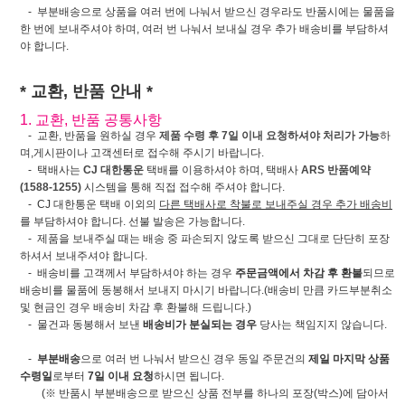
- 부분배송으로 상품을 여러 번에 나눠서 받으신 경우라도 반품시에는 물품을
한 번에 보내주셔야 하며, 여러 번 나눠서 보내실 경우 추가 배송비를 부담하셔
야 합니다.
* 교환, 반품 안내 *
1. 교환, 반품 공통사항
- 교환, 반품을 원하실 경우
제품 수령 후 7일 이내 요청하셔야 처리가 가능
하
며,게시판이나 고객센터로 접수해 주시기 바랍니다.
- 택배사는
CJ 대한통운
택배를 이용하셔야 하며, 택배사
ARS 반품예약
(1588-1255)
시스템을 통해 직접 접수해 주셔야 합니다.
- CJ 대한통운 택배 이외의
다른 택배사로 착불로 보내주실 경우 추가 배송비
를 부담하셔야 합니다. 선불 발송은 가능합니다.
- 제품을 보내주실 때는 배송 중 파손되지 않도록 받으신 그대로 단단히 포장
하셔서 보내주셔야 합니다.
- 배송비를 고객께서 부담하셔야 하는 경우
주문금액에서 차감 후 환불
되므로
배송비를 물품에 동봉해서 보내지 마시기 바랍니다.(배송비 만큼 카드부분취소
및 현금인 경우 배송비 차감 후 환불해 드립니다.)
- 물건과 동봉해서 보낸
배송비가 분실되는 경우
당사는 책임지지 않습니다.
-
부분배송
으로 여러 번 나눠서 받으신 경우 동일 주문건의
제일 마지막 상품
수령일
로부터
7일 이내 요청
하시면 됩니다.
(※ 반품시 부분배송으로 받으신 상품 전부를 하나의 포장(박스)에 담아서