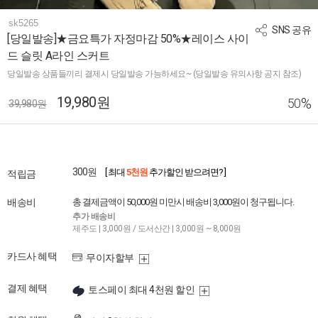
sk5265
SNS 공유
[당일발송]★금요특가 자정마감 50%★레이스 사이
드 슬릿 A라인 스커트
당일발송 상품들끼리 결제시 당일발송 가능하세요~ (당일발송 유의사항 공지 참조)
19,980원
%
50
39,980원
300원
[ 최대
5천원
추가할인 받으려면? ]
적립금
배송비
총 결제금액이 50,000원 미만시 배송비 3,000원이 청구됩니다.
추가 배송비
제주도 | 3,000원 / 도서산간 | 3,000원 ~ 8,000원
카드사 혜택
무이자할부
결제 혜택
토스페이 최대 4천원 할인