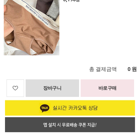
총 결제금액
원
0
장바구니
바로구매