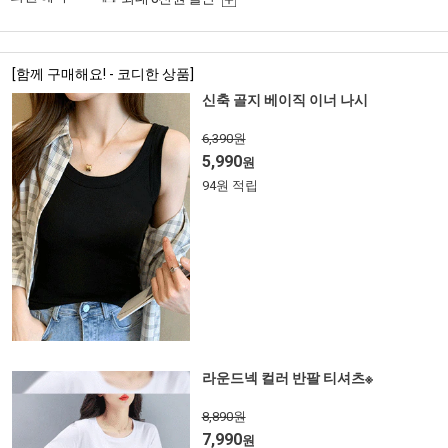
[함께 구매해요! - 코디한 상품]
신축 골지 베이직 이너 나시
6,390원
5,990
원
94원 적립
라운드넥 컬러 반팔 티셔츠※
8,890원
7,990
원