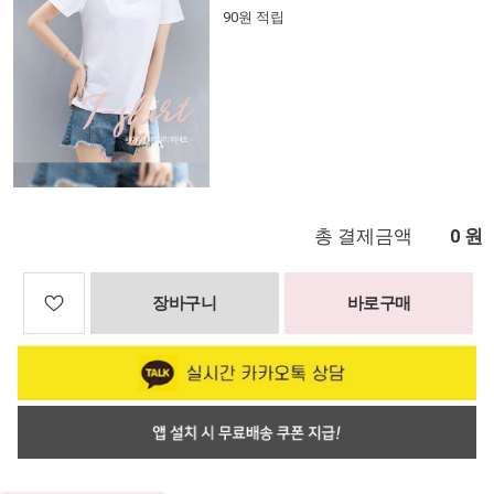
90원 적립
총 결제금액
원
0
장바구니
바로구매