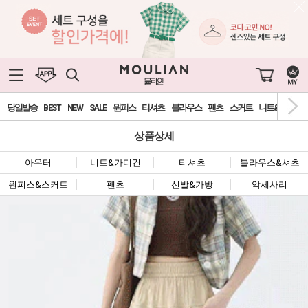
당일발송
BEST
NEW
SALE
원피스
티셔츠
블라우스
팬츠
스커트
니트&가디건
상품상세
아우터
니트&가디건
티셔츠
블라우스&셔츠
원피스&스커트
팬츠
신발&가방
악세사리