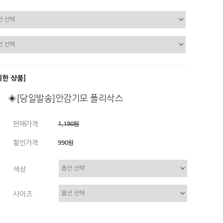
디한 상품]
◈[당일발송]안감기모 폴리삭스
판매가격
1,190원
할인가격
990원
색상
사이즈