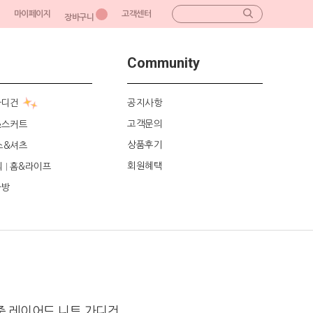
마이페이지
고객센터
장바구니
Community
가디건
공지사항
고객문의
&스커트
상품후기
스&셔츠
회원혜택
리
홈&라이프
|
가방
중 레이어드 니트 가디건