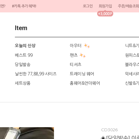
려면?
#카톡 추가 혜택!
로그인
회원가입
주문/배송조회
Item
아우터
니트&
오늘의 신상
베스트 99
팬츠
원피스
당일발송
티셔츠
블라우
날씬한 77,88,99 사이즈
트레이닝 웨어
악세사
세트상품
홈웨어&언더웨어
신발&
CD3026
◈[당일발송] 이