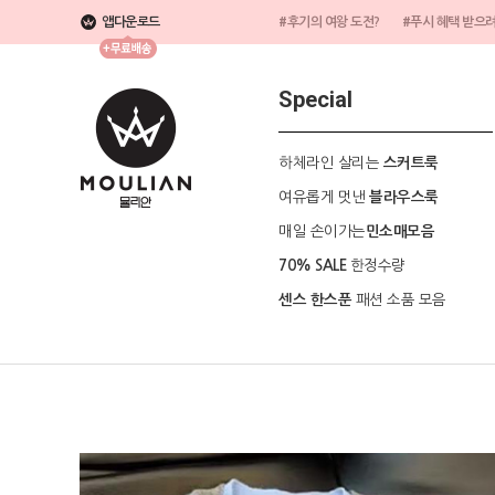
앱다운로드
#후기의 여왕 도전?
#푸시 혜택 받으
Special
하체라인 살리는
스커트룩
여유롭게 멋낸
블라우스룩
매일 손이가는
민소매모음
한정수량
70% SALE
패션 소품 모음
센스 한스푼