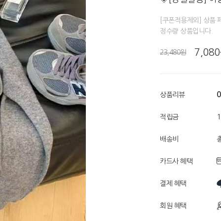
[쿠폰적용제외] 상품 
정수량 상품입니다.
7,08
23,480원
0
상품리뷰
적립금
배송비
총
카드사 혜택
결제 혜택
회원 혜택