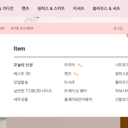
& 가디건
팬츠
원피스 & 스커트
티셔츠
블라우스 & 셔츠
려면?
#카톡 추가 혜택!
로그인
Item
아우터
니트&
오늘의 신상
베스트 99
팬츠
원피스
당일발송
티셔츠
블라우
날씬한 77,88,99 사이즈
트레이닝 웨어
악세사
세트상품
홈웨어&언더웨어
신발&