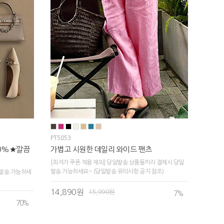
PT5853
70%★깔끔
가볍고 시원한 데일리 와이드 팬츠
[최저가 쿠폰 적용 제외] 당일발송 상품들끼리 결제시 당일
발송 가능하세요~ (당일발송 유의사항 공지 참조)
발송 가능하세
14,890원
15,990원
7
%
70
%