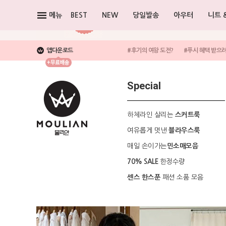
메뉴
BEST
NEW
당일발송
아우터
니트 
앱다운로드
#후기의 여왕 도전?
#푸시 혜택 받으
Special
하체라인 살리는
스커트룩
여유롭게 멋낸
블라우스룩
매일 손이가는
민소매모음
한정수량
70% SALE
패션 소품 모음
센스 한스푼