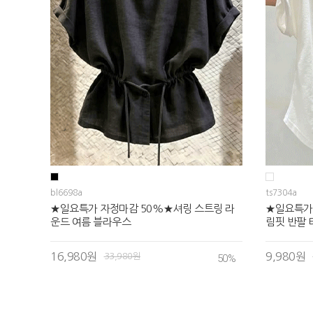
bl6698a
ts7304a
★일요특가 자정마감 50%★셔링 스트링 라
★일요특가
운드 여름 블라우스
림핏 반팔 
16,980원
9,980원
33,980원
50
%