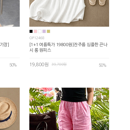
OP12468
기장]
[1+1 여름특가 19800원]잔주름 심플한 끈나
시 롱 원피스
19,800원
50
%
39,700원
50
%