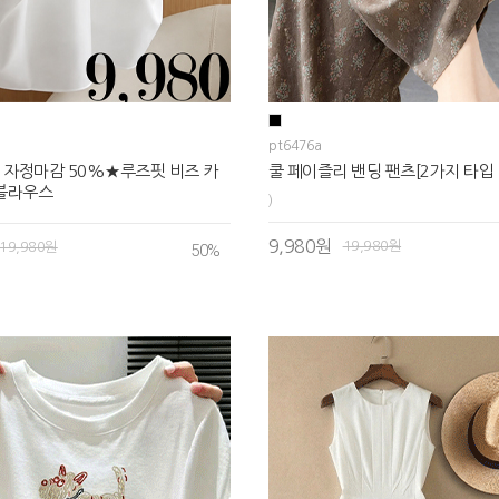
pt6476a
 자정마감 50%★루즈핏 비즈 카
쿨 페이즐리 밴딩 팬츠[2가지 타입 
 블라우스
)
9,980원
19,980원
19,980원
50
%