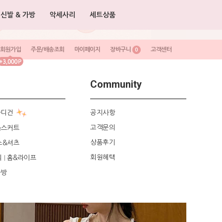
신발 & 가방
악세사리
세트상품
회원가입
주문/배송조회
마이페이지
장바구니
고객센터
0
Community
가디건
공지사항
고객문의
&스커트
상품후기
스&셔츠
회원혜택
리
홈&라이프
|
가방