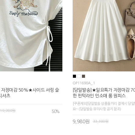
OP11698A_1
 자정마감 50%★사이드 셔링 슬
[당일발송]★일요특가 자정마감 
티셔츠
한 핀턱라인 민소매 롱 원피스
[쿠폰제외]당일발송 상품들끼리 결제시 당일
요~ (당일발송 유의사항 공지 참조)
19,980원
50
%
9,980원
33,380원