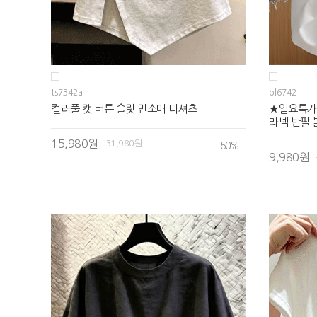
ts7342a
bl6742
컬러풀 캣 버튼 슬릿 민소매 티셔츠
★일요특가
라넥 반팔
15,980원
31,980원
50
%
9,980원