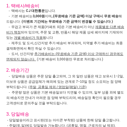
1. 택배사/배송비
- 택배사는
CJ 대한통운
입니다.
- 기본 배송비는
3,000원
이며
, {무료배송 기준 금액} 이상 구매시 무료 배송
해
드립니다.
(이벤트 기간에는 무료배송 기준 금액이 변경될 수 있습니다.)
- 무겁고 부피가 큰 제품(카페트 외)은 기본 배송비가 아닌
제품별로 다른 배송
비가 책정
되어 있으며, 주문 및 교환, 반품시 해당 제품 상세 페이지에 기재되어
있는
개별 배송비가 적용
됩니다
- 제주도 및 도서,산간지방 추가 배송비 부과되며, 지역별 추가 배송비는 최종
결재화면에서 확인 하실 수 있습니다.
- 도서, 산간지방
추가배송비는 {무료배송 기준 금액} 이상 구매하신 경우에도
면제되지 않습니다.
(기본 배송비 3,000원만 무료로 처리됩니다.)
2. 배송기간
- 당일배송 상품은 주문 당일 출고되며, 그 외 일반 상품은 재고 보유시 1~2일,
미보유 상품은 공급업체가 해외에 있는 관계로 7~10일 정도 소요되는 점 양해
부탁드립니다.
(주말, 공휴일 제외 / 영업일(평일) 기준)
- 주문량 많은 상품은 기본 배송일보다 지연될 수 있으며, 일부 상품 외에 별도
의 배송지연 안내가 어려운 점 양해 부탁드리며, 배송일정 확인이 필요할 경우
고객센터로 문의주실 것을 부탁드립니다.
3. 당일배송
- 당일발송이라고 표시된(또는 아이콘 부착된) 상품에 한해 당일 출고됩니다.
- 주말(토,일)에도 당일발송 가능합니다. (공휴일, 명절, 근로자의 날 제외).