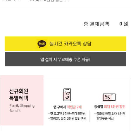
총 결제금액
원
0