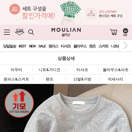
0
당일발송
BEST
NEW
SALE
원피스
티셔츠
블라우스
팬츠
스커트
니트&가디건
상품상세
아우터
니트&가디건
티셔츠
블라우스&셔츠
원피스&스커트
팬츠
신발&가방
악세사리