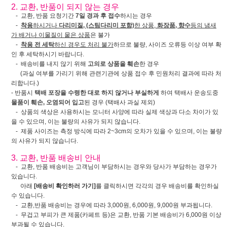
2. 교환, 반품이 되지 않는 경우
- 교환, 반품 요청기간
7일 경과 후 접수
하시는 경우
-
착용
하시거나
다리미질, (스팀다리미 포함)
한 상품,
화장품, 향수
등의 냄새
가 배거나 이물질이 뭍은 상품
은 불가
-
착용 전 세탁
하신 경우도 처리 불가
하므로 불량, 사이즈 오류등 이상 여부 확
인 후 세탁하시기 바랍니다.
- 배송비를 내지 않기 위해
고의로 상품을 훼손
한 경우
(과실 여부를 가리기 위해 관련기관에 상품 접수 후 민원처리 결과에 따라 처
리합니다.)
- 반품시
택배 포장을 수령한 대로 하지 않거나 부실하게
하여 택배사 운송도중
물품이 훼손, 오염되어 입고
된 경우 (택배사 과실 제외)
- 상품의 색상은 사용하시는 모니터 사양에 따라 실제 색상과 다소 차이가 있
을 수 있으며, 이는 불량의 사유가 되지 않습니다.
- 제품 사이즈는 측정 방식에 따라 2~3cm의 오차가 있을 수 있으며, 이는 불량
의 사유가 되지 않습니다.
3. 교환, 반품 배송비 안내
- 교환, 반품 배송비는 고객님이 부담하시는 경우와 당사가 부담하는 경우가
있습니다.
아래
[배송비 확인하러 가기]
를 클릭하시면 각각의 경우 배송비를 확인하실
수 있습니다.
- 교환,반품 배송비는 경우에 따라 3,000원, 6,000원, 9,000원 부과됩니다.
- 무겁고 부피가 큰 제품(카페트 등)은 교환, 반품 기본 배송비가 6,000원 이상
부과될 수 있습니다.