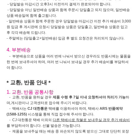
- 당일발송 마감시간 오후3시 이전까지 결제가 완료되어야 합니다.
- 당일발송 아닌 일반배송 상품과 함께 주문시 당일출고 되지 않으며, 일반배송
상품 배송일에 함께 출고됩니다.
- 일반배송 상품과 함께 주문한 경우 당일발송 마감시간 이전 추가 배송비 3,000
원 입금 후 게시판에 요청시 당일발송 상품은 당일출고, 일반배송 상품은 입고
후 각각 배송해 드립니다.
- 주말에는 (당일출고+일반배송) 입금 후 별도 요청건은 처리되지 않습니다.
4. 부분배송
- 부분배송으로 상품을 여러 번에 나눠서 받으신 경우라도 반품시에는 물품을
한 번에 보내주셔야 하며, 여러 번 나눠서 보내실 경우 추가 배송비를 부담하셔
야 합니다.
* 교환, 반품 안내 *
1. 교환, 반품 공통사항
- 교환, 반품을 원하실 경우
제품 수령 후 7일 이내 요청하셔야 처리가 가능
하
며,게시판이나 고객센터로 접수해 주시기 바랍니다.
- 택배사는
CJ 대한통운
택배를 이용하셔야 하며, 택배사
ARS 반품예약
(1588-1255)
시스템을 통해 직접 접수해 주셔야 합니다.
- CJ 대한통운 택배 이외의
다른 택배사로 착불로 보내주실 경우 추가 배송비
를 부담하셔야 합니다. 선불 발송은 가능합니다.
- 제품을 보내주실 때는 배송 중 파손되지 않도록 받으신 그대로 단단히 포장