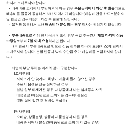
하셔서 보내주셔야 합니다.
- 배송비를 고객께서 부담하셔야 하는 경우
주문금액에서 차감 후 환불
되므로
배송비를 물품에 동봉해서 보내지 마시기 바랍니다.(배송비 만큼 카드부분취소
및 현금인 경우 배송비 차감 후 환불해 드립니다.)
- 물건과 동봉해서 보낸
배송비가 분실되는 경우
당사는 책임지지 않습니다.
-
부분배송
으로 여러 번 나눠서 받으신 경우 동일 주문건의
제일 마지막 상품
수령일
로부터
7일 이내 요청
하시면 됩니다.
(※ 반품시 부분배송으로 받으신 상품 전부를 하나의 포장(박스)에 담아서
보내주셔야 합니다. 분할 반품시 박스 수만큼 추가 배송비를 부담하셔야 합니
다.)
- 배송비 부담 주체는 아래와 같이 구분합니다.
[고객부담]
사이즈가 안 맞거나, 색상이 마음에 들지 않으신 경우
주문시 옵션을 잘못 선택하신 경우
실밥 일부 미제거된 경우, 새상품에서 나는 냄새등의 사유
배송완료 (배송완료로 조회되는 경우)후 분실건
(경비실에 맡긴 후 경비실 분실등)
[당사부담]
오배송, 상품불량, 상품이 제품설명과 다른 경우
배송중 택배사 분실건(배송완료로 조회 되지 않는 경우)