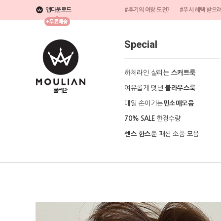
앱다운로드
#후기의 여왕 도전?
#푸시 혜택 받으
Special
하체라인 살리는
스커트룩
여유롭게 멋낸
블라우스룩
매일 손이가는
민소매모음
한정수량
70% SALE
패션 소품 모음
센스 한스푼