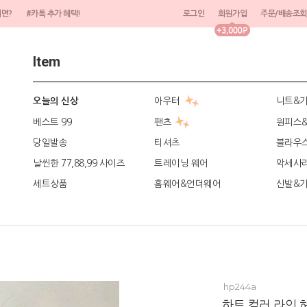
려면?
#카톡 추가 혜택!
로그인
회원가입
주문/배송조회
Item
아우터
니트&
오늘의 신상
베스트 99
팬츠
원피스
당일발송
티셔츠
블라우
날씬한 77,88,99 사이즈
트레이닝 웨어
악세사
세트상품
홈웨어&언더웨어
신발&
hp244a
하트 컬러 라인 