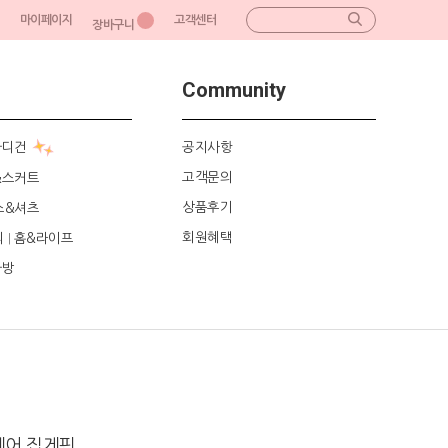
마이페이지
고객센터
장바구니
Community
가디건
공지사항
고객문의
&스커트
상품후기
스&셔츠
회원혜택
리
홈&라이프
|
가방
헤어 집게핀