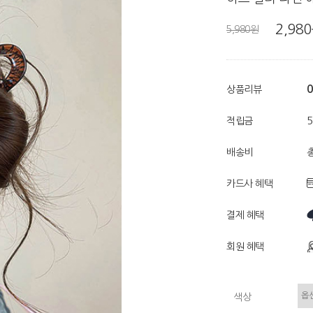
2,98
5,980원
0
상품리뷰
적립금
배송비
총
카드사 혜택
결제 혜택
회원 혜택
색상