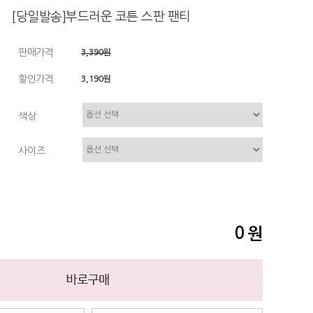
[당일발송]부드러운 코튼 스판 팬티
판매가격
3,390원
할인가격
3,190원
색상
사이즈
0
원