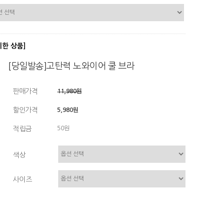
디한 상품]
[당일발송]고탄력 노와이어 쿨 브라
판매가격
11,980원
할인가격
5,980원
적립금
50원
색상
사이즈