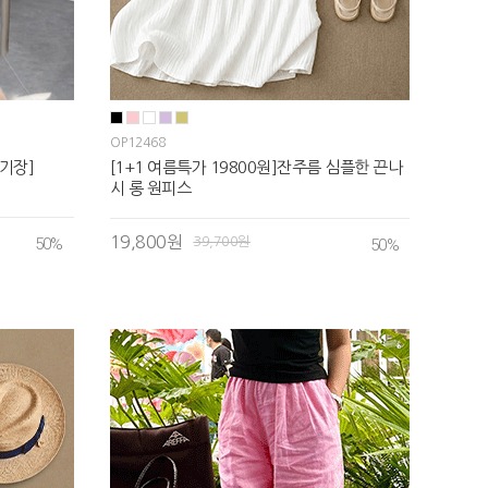
OP12468
기장]
[1+1 여름특가 19800원]잔주름 심플한 끈나
시 롱 원피스
19,800원
50
%
39,700원
50
%