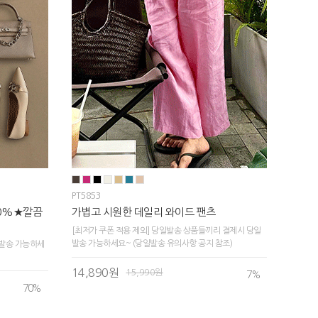
PT5853
70%★깔끔
가볍고 시원한 데일리 와이드 팬츠
[최저가 쿠폰 적용 제외] 당일발송 상품들끼리 결제시 당일
발송 가능하세요~ (당일발송 유의사항 공지 참조)
발송 가능하세
14,890원
15,990원
7
%
70
%