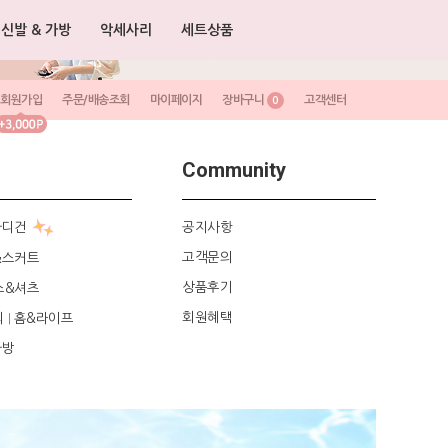
신발 & 가방
악세사리
세트상품
회원가입
주문/배송조회
마이페이지
장바구니
고객센터
0
Community
가디건
공지사항
고객문의
&스커트
상품후기
스&셔츠
회원혜택
리
홈&라이프
|
가방