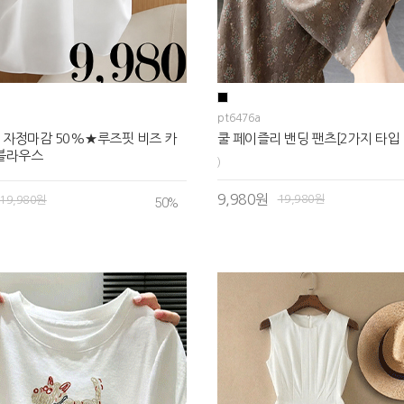
pt6476a
 자정마감 50%★루즈핏 비즈 카
쿨 페이즐리 밴딩 팬츠[2가지 타입 
 블라우스
)
9,980원
19,980원
19,980원
50
%