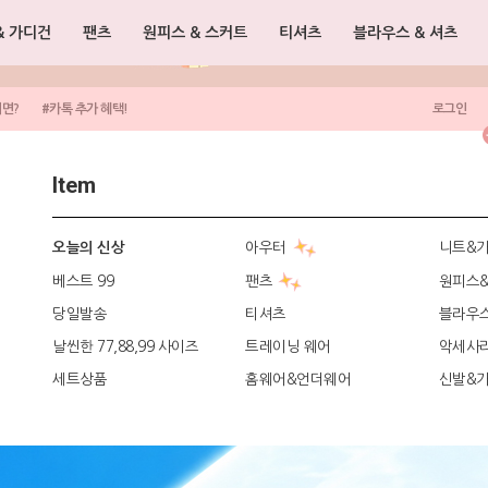
& 가디건
팬츠
원피스 & 스커트
티셔츠
블라우스 & 셔츠
려면?
#카톡 추가 혜택!
로그인
Item
아우터
니트&
오늘의 신상
베스트 99
팬츠
원피스
당일발송
티셔츠
블라우
날씬한 77,88,99 사이즈
트레이닝 웨어
악세사
세트상품
홈웨어&언더웨어
신발&