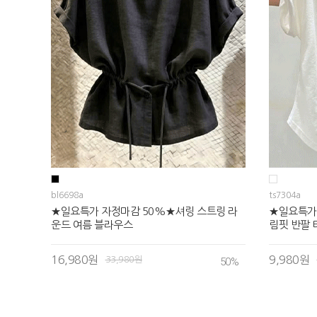
bl6698a
ts7304a
★일요특가 자정마감 50%★셔링 스트링 라
★일요특가
운드 여름 블라우스
림핏 반팔 
16,980원
9,980원
33,980원
50
%