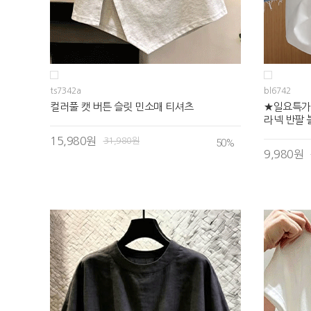
ts7342a
bl6742
컬러풀 캣 버튼 슬릿 민소매 티셔츠
★일요특가
라넥 반팔
15,980원
31,980원
50
%
9,980원