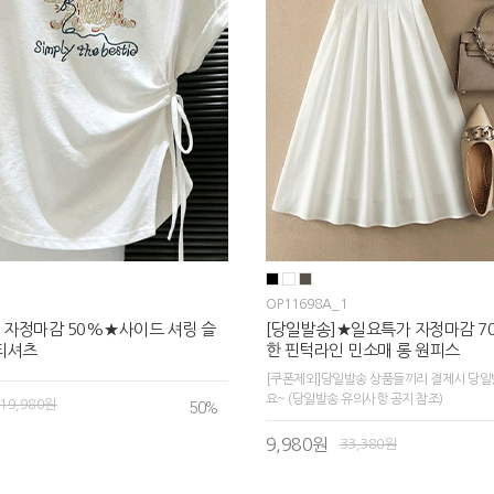
OP11698A_1
 자정마감 50%★사이드 셔링 슬
[당일발송]★일요특가 자정마감 
티셔츠
한 핀턱라인 민소매 롱 원피스
[쿠폰제외]당일발송 상품들끼리 결제시 당일
요~ (당일발송 유의사항 공지 참조)
19,980원
50
%
9,980원
33,380원