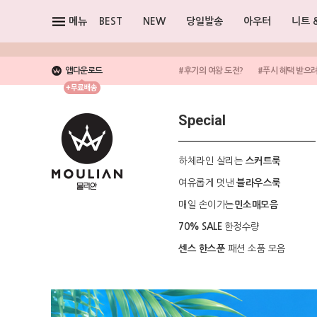
메뉴
BEST
NEW
당일발송
아우터
니트 
앱다운로드
#후기의 여왕 도전?
#푸시 혜택 받으
Special
하체라인 살리는
스커트룩
여유롭게 멋낸
블라우스룩
매일 손이가는
민소매모음
한정수량
70% SALE
패션 소품 모음
센스 한스푼