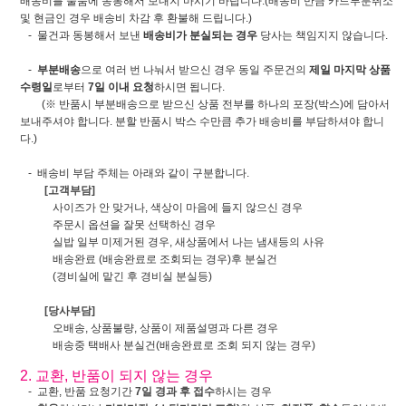
배송비를 물품에 동봉해서 보내지 마시기 바랍니다.(배송비 만큼 카드부분취소
및 현금인 경우 배송비 차감 후 환불해 드립니다.)
- 물건과 동봉해서 보낸
배송비가 분실되는 경우
당사는 책임지지 않습니다.
-
부분배송
으로 여러 번 나눠서 받으신 경우 동일 주문건의
제일 마지막 상품
수령일
로부터
7일 이내 요청
하시면 됩니다.
(※ 반품시 부분배송으로 받으신 상품 전부를 하나의 포장(박스)에 담아서
보내주셔야 합니다. 분할 반품시 박스 수만큼 추가 배송비를 부담하셔야 합니
다.)
- 배송비 부담 주체는 아래와 같이 구분합니다.
[고객부담]
사이즈가 안 맞거나, 색상이 마음에 들지 않으신 경우
주문시 옵션을 잘못 선택하신 경우
실밥 일부 미제거된 경우, 새상품에서 나는 냄새등의 사유
배송완료 (배송완료로 조회되는 경우)후 분실건
(경비실에 맡긴 후 경비실 분실등)
[당사부담]
오배송, 상품불량, 상품이 제품설명과 다른 경우
배송중 택배사 분실건(배송완료로 조회 되지 않는 경우)
2. 교환, 반품이 되지 않는 경우
- 교환, 반품 요청기간
7일 경과 후 접수
하시는 경우