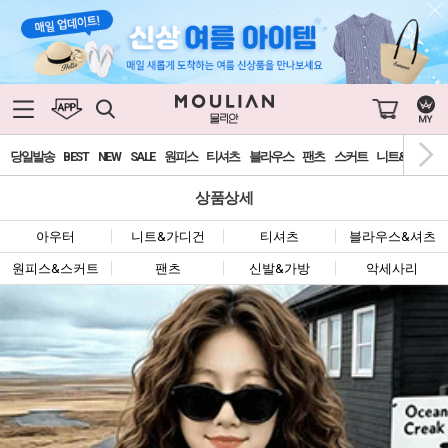
당일발송
BEST
NEW
SALE
원피스
티셔츠
블라우스
팬츠
스커트
니트&가디건
상품상세
아우터
니트&가디건
티셔츠
블라우스&셔츠
원피스&스커트
팬츠
신발&가방
악세사리