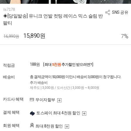
ts7178
SNS 공유
◈[당일발송] 유니크 언발 컷팅 레이스 믹스 슬림 반
팔티
15,890원
%
7
16,990원
188원
[ 최대
5천원
추가할인 받으려면? ]
적립금
배송비
총 결제금액이 50,000원 미만시 배송비 3,000원이 청구됩니다.
추가 배송비
제주도 | 3,000원 / 도서산간 | 3,000원 ~ 8,000원
카드사 혜택
무이자할부
결제 혜택
토스페이 최대 4천원 할인
회원 혜택
최대 8천원 할인