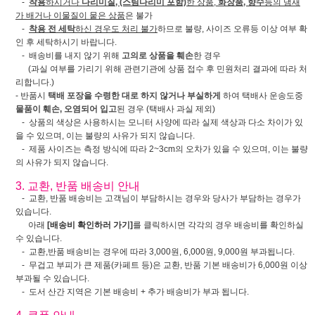
-
착용
하시거나
다리미질, (스팀다리미 포함)
한 상품,
화장품, 향수
등의 냄새
가 배거나 이물질이 뭍은 상품
은 불가
-
착용 전 세탁
하신 경우도 처리 불가
하므로 불량, 사이즈 오류등 이상 여부 확
인 후 세탁하시기 바랍니다.
- 배송비를 내지 않기 위해
고의로 상품을 훼손
한 경우
(과실 여부를 가리기 위해 관련기관에 상품 접수 후 민원처리 결과에 따라 처
리합니다.)
- 반품시
택배 포장을 수령한 대로 하지 않거나 부실하게
하여 택배사 운송도중
물품이 훼손, 오염되어 입고
된 경우 (택배사 과실 제외)
- 상품의 색상은 사용하시는 모니터 사양에 따라 실제 색상과 다소 차이가 있
을 수 있으며, 이는 불량의 사유가 되지 않습니다.
- 제품 사이즈는 측정 방식에 따라 2~3cm의 오차가 있을 수 있으며, 이는 불량
의 사유가 되지 않습니다.
3. 교환, 반품 배송비 안내
- 교환, 반품 배송비는 고객님이 부담하시는 경우와 당사가 부담하는 경우가
있습니다.
아래
[배송비 확인하러 가기]
를 클릭하시면 각각의 경우 배송비를 확인하실
수 있습니다.
- 교환,반품 배송비는 경우에 따라 3,000원, 6,000원, 9,000원 부과됩니다.
- 무겁고 부피가 큰 제품(카페트 등)은 교환, 반품 기본 배송비가 6,000원 이상
부과될 수 있습니다.
- 도서 산간 지역은 기본 배송비 + 추가 배송비가 부과 됩니다.