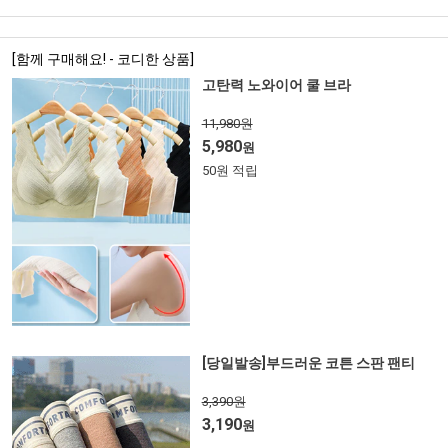
[함께 구매해요! - 코디한 상품]
고탄력 노와이어 쿨 브라
11,980원
5,980
원
50원 적립
[당일발송]부드러운 코튼 스판 팬티
3,390원
3,190
원