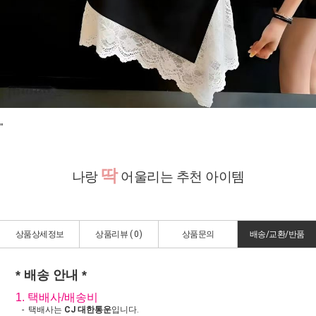
"
딱
나랑
어울리는 추천 아이템
상품상세정보
상품리뷰 (
0
)
상품문의
배송/교환/반품
* 배송 안내 *
1. 택배사/배송비
- 택배사는
CJ 대한통운
입니다.