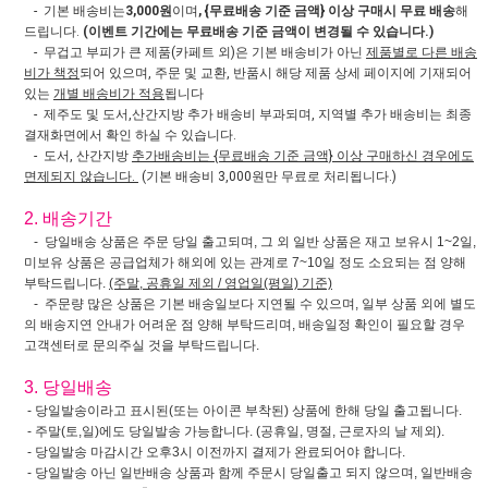
- 기본 배송비는
3,000원
이며
, {무료배송 기준 금액} 이상 구매시 무료 배송
해
드립니다.
(이벤트 기간에는 무료배송 기준 금액이 변경될 수 있습니다.)
- 무겁고 부피가 큰 제품(카페트 외)은 기본 배송비가 아닌
제품별로 다른 배송
비가 책정
되어 있으며, 주문 및 교환, 반품시 해당 제품 상세 페이지에 기재되어
있는
개별 배송비가 적용
됩니다
- 제주도 및 도서,산간지방 추가 배송비 부과되며, 지역별 추가 배송비는 최종
결재화면에서 확인 하실 수 있습니다.
- 도서, 산간지방
추가배송비는 {무료배송 기준 금액} 이상 구매하신 경우에도
면제되지 않습니다.
(기본 배송비 3,000원만 무료로 처리됩니다.)
2. 배송기간
- 당일배송 상품은 주문 당일 출고되며, 그 외 일반 상품은 재고 보유시 1~2일,
미보유 상품은 공급업체가 해외에 있는 관계로 7~10일 정도 소요되는 점 양해
부탁드립니다.
(주말, 공휴일 제외 / 영업일(평일) 기준)
- 주문량 많은 상품은 기본 배송일보다 지연될 수 있으며, 일부 상품 외에 별도
의 배송지연 안내가 어려운 점 양해 부탁드리며, 배송일정 확인이 필요할 경우
고객센터로 문의주실 것을 부탁드립니다.
3. 당일배송
- 당일발송이라고 표시된(또는 아이콘 부착된) 상품에 한해 당일 출고됩니다.
- 주말(토,일)에도 당일발송 가능합니다. (공휴일, 명절, 근로자의 날 제외).
- 당일발송 마감시간 오후3시 이전까지 결제가 완료되어야 합니다.
- 당일발송 아닌 일반배송 상품과 함께 주문시 당일출고 되지 않으며, 일반배송