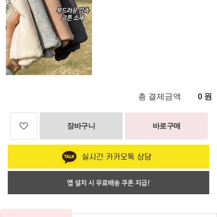
총 결제금액
원
0
장바구니
바로구매