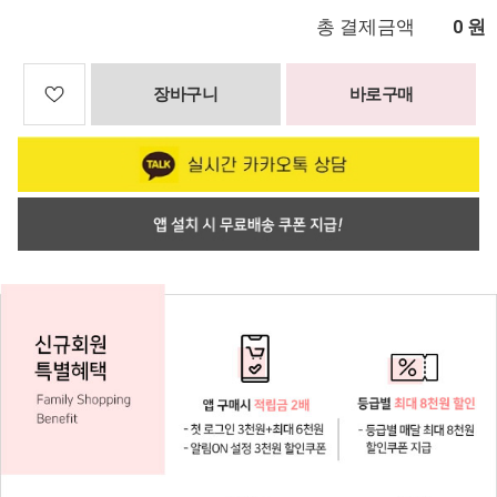
총 결제금액
원
0
장바구니
바로구매