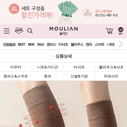
0
당일발송
BEST
NEW
SALE
원피스
티셔츠
블라우스
팬츠
스커트
니트&가디건
상품상세
아우터
니트&가디건
티셔츠
블라우스&셔츠
원피스&스커트
팬츠
신발&가방
악세사리