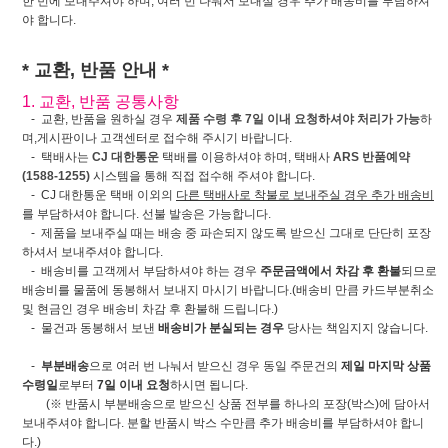
한 번에 보내주셔야 하며, 여러 번 나눠서 보내실 경우 추가 배송비를 부담하셔
야 합니다.
* 교환, 반품 안내 *
1. 교환, 반품 공통사항
- 교환, 반품을 원하실 경우
제품 수령 후 7일 이내 요청하셔야 처리가 가능
하
며,게시판이나 고객센터로 접수해 주시기 바랍니다.
- 택배사는
CJ 대한통운
택배를 이용하셔야 하며, 택배사
ARS 반품예약
(1588-1255)
시스템을 통해 직접 접수해 주셔야 합니다.
- CJ 대한통운 택배 이외의
다른 택배사로 착불로 보내주실 경우 추가 배송비
를 부담하셔야 합니다. 선불 발송은 가능합니다.
- 제품을 보내주실 때는 배송 중 파손되지 않도록 받으신 그대로 단단히 포장
하셔서 보내주셔야 합니다.
- 배송비를 고객께서 부담하셔야 하는 경우
주문금액에서 차감 후 환불
되므로
배송비를 물품에 동봉해서 보내지 마시기 바랍니다.(배송비 만큼 카드부분취소
및 현금인 경우 배송비 차감 후 환불해 드립니다.)
- 물건과 동봉해서 보낸
배송비가 분실되는 경우
당사는 책임지지 않습니다.
-
부분배송
으로 여러 번 나눠서 받으신 경우 동일 주문건의
제일 마지막 상품
수령일
로부터
7일 이내 요청
하시면 됩니다.
(※ 반품시 부분배송으로 받으신 상품 전부를 하나의 포장(박스)에 담아서
보내주셔야 합니다. 분할 반품시 박스 수만큼 추가 배송비를 부담하셔야 합니
다.)