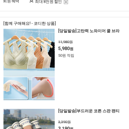
회원 혜택
최대 8천원 할인
[함께 구매해요! - 코디한 상품]
[당일발송]고탄력 노와이어 쿨 브라
11,980원
5,980
원
50원 적립
[당일발송]부드러운 코튼 스판 팬티
3,390원
3,190
원