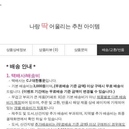
"
딱
나랑
어울리는 추천 아이템
상품상세정보
상품리뷰 (
0
)
상품문의
배송/교환/반품
* 배송 안내 *
1. 택배사/배송비
- 택배사는
CJ 대한통운
입니다.
- 기본 배송비는
3,000원
이며
, {무료배송 기준 금액} 이상 구매시 무료 배송
해
드립니다.
(이벤트 기간에는 무료배송 기준 금액이 변경될 수 있습니다.)
- 무겁고 부피가 큰 제품(카페트 외)은 기본 배송비가 아닌
제품별로 다른 배송
비가 책정
되어 있으며, 주문 및 교환, 반품시 해당 제품 상세 페이지에 기재되어
있는
개별 배송비가 적용
됩니다
- 제주도 및 도서,산간지방 추가 배송비 부과되며, 지역별 추가 배송비는 최종
결재화면에서 확인 하실 수 있습니다.
- 도서, 산간지방
추가배송비는 {무료배송 기준 금액} 이상 구매하신 경우에도