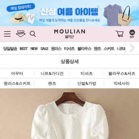
당일발송
BEST
NEW
SALE
원피스
티셔츠
블라우스
팬츠
스커트
니트&가디건
상품상세
아우터
니트&가디건
티셔츠
블라우스&셔츠
원피스&스커트
팬츠
신발&가방
악세사리