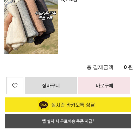
총 결제금액
원
0
장바구니
바로구매