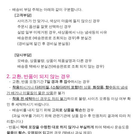
- 배송비 부담 주체는 아래와 같이 구분합니다.
[고객부담]
사이즈가 안 맞거나, 색상이 마음에 들지 않으신 경우
주문시 옵션을 잘못 선택하신 경우
실밥 일부 미제거된 경우, 새상품에서 나는 냄새등의 사유
배송완료 (배송완료로 조회되는 경우)후 분실건
(경비실에 맡긴 후 경비실 분실등)
[당사부담]
오배송, 상품불량, 상품이 제품설명과 다른 경우
배송중 택배사 분실건(배송완료로 조회 되지 않는 경우)
2. 교환, 반품이 되지 않는 경우
- 교환, 반품 요청기간
7일 경과 후 접수
하시는 경우
-
착용
하시거나
다리미질, (스팀다리미 포함)
한 상품,
화장품, 향수
등의 냄새
가 배거나 이물질이 뭍은 상품
은 불가
-
착용 전 세탁
하신 경우도 처리 불가
하므로 불량, 사이즈 오류등 이상 여부 확
인 후 세탁하시기 바랍니다.
- 배송비를 내지 않기 위해
고의로 상품을 훼손
한 경우
(과실 여부를 가리기 위해 관련기관에 상품 접수 후 민원처리 결과에 따라 처
리합니다.)
- 반품시
택배 포장을 수령한 대로 하지 않거나 부실하게
하여 택배사 운송도중
물품이 훼손, 오염되어 입고
된 경우 (택배사 과실 제외)