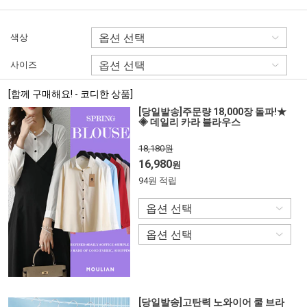
색상
사이즈
[함께 구매해요! - 코디한 상품]
[당일발송]주문량 18,000장 돌파!★
◈ 데일리 카라 블라우스
18,180원
16,980
원
94원 적립
[당일발송]고탄력 노와이어 쿨 브라