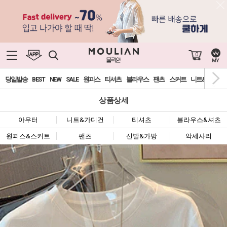
0
당일발송
BEST
NEW
SALE
원피스
티셔츠
블라우스
팬츠
스커트
니트&가디건
상품상세
아우터
니트&가디건
티셔츠
블라우스&셔츠
원피스&스커트
팬츠
신발&가방
악세사리