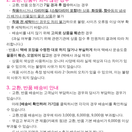
- 교환, 반품 요청기간
7일 경과 후 접수
하시는 경우
-
착용
하시거나
다리미질, (스팀다리미 포함)
한 상품,
화장품, 향수
등의 냄새
가 배거나 이물질이 뭍은 상품
은 불가
-
착용 전 세탁
하신 경우도 처리 불가
하므로 불량, 사이즈 오류등 이상 여부 확
인 후 세탁하시기 바랍니다.
- 배송비를 내지 않기 위해
고의로 상품을 훼손
한 경우
(과실 여부를 가리기 위해 관련기관에 상품 접수 후 민원처리 결과에 따라 처
리합니다.)
- 반품시
택배 포장을 수령한 대로 하지 않거나 부실하게
하여 택배사 운송도중
물품이 훼손, 오염되어 입고
된 경우 (택배사 과실 제외)
- 상품의 색상은 사용하시는 모니터 사양에 따라 실제 색상과 다소 차이가 있
을 수 있으며, 이는 불량의 사유가 되지 않습니다.
- 제품 사이즈는 측정 방식에 따라 2~3cm의 오차가 있을 수 있으며, 이는 불량
의 사유가 되지 않습니다.
3. 교환, 반품 배송비 안내
- 교환, 반품 배송비는 고객님이 부담하시는 경우와 당사가 부담하는 경우가
있습니다.
아래
[배송비 확인하러 가기]
를 클릭하시면 각각의 경우 배송비를 확인하실
수 있습니다.
- 교환,반품 배송비는 경우에 따라 3,000원, 6,000원, 9,000원 부과됩니다.
- 무겁고 부피가 큰 제품(카페트 등)은 교환, 반품 기본 배송비가 6,000원 이상
부과될 수 있습니다.