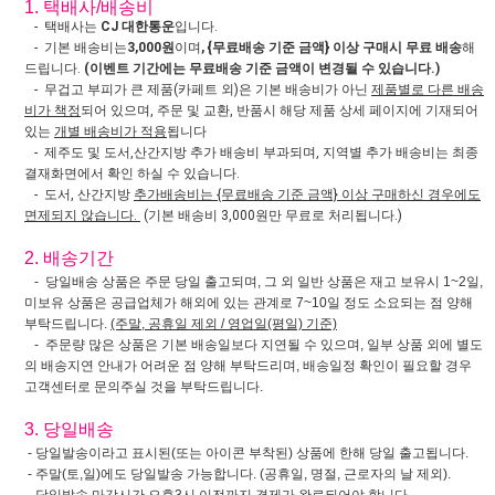
1. 택배사/배송비
- 택배사는
CJ 대한통운
입니다.
- 기본 배송비는
3,000원
이며
, {무료배송 기준 금액} 이상 구매시 무료 배송
해
드립니다.
(이벤트 기간에는 무료배송 기준 금액이 변경될 수 있습니다.)
- 무겁고 부피가 큰 제품(카페트 외)은 기본 배송비가 아닌
제품별로 다른 배송
비가 책정
되어 있으며, 주문 및 교환, 반품시 해당 제품 상세 페이지에 기재되어
있는
개별 배송비가 적용
됩니다
- 제주도 및 도서,산간지방 추가 배송비 부과되며, 지역별 추가 배송비는 최종
결재화면에서 확인 하실 수 있습니다.
- 도서, 산간지방
추가배송비는 {무료배송 기준 금액} 이상 구매하신 경우에도
면제되지 않습니다.
(기본 배송비 3,000원만 무료로 처리됩니다.)
2. 배송기간
- 당일배송 상품은 주문 당일 출고되며, 그 외 일반 상품은 재고 보유시 1~2일,
미보유 상품은 공급업체가 해외에 있는 관계로 7~10일 정도 소요되는 점 양해
부탁드립니다.
(주말, 공휴일 제외 / 영업일(평일) 기준)
- 주문량 많은 상품은 기본 배송일보다 지연될 수 있으며, 일부 상품 외에 별도
의 배송지연 안내가 어려운 점 양해 부탁드리며, 배송일정 확인이 필요할 경우
고객센터로 문의주실 것을 부탁드립니다.
3. 당일배송
- 당일발송이라고 표시된(또는 아이콘 부착된) 상품에 한해 당일 출고됩니다.
- 주말(토,일)에도 당일발송 가능합니다. (공휴일, 명절, 근로자의 날 제외).