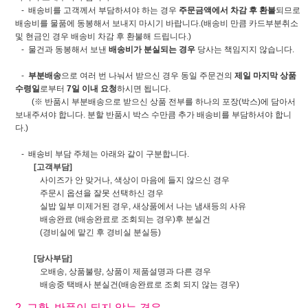
- 배송비를 고객께서 부담하셔야 하는 경우
주문금액에서 차감 후 환불
되므로
배송비를 물품에 동봉해서 보내지 마시기 바랍니다.(배송비 만큼 카드부분취소
및 현금인 경우 배송비 차감 후 환불해 드립니다.)
- 물건과 동봉해서 보낸
배송비가 분실되는 경우
당사는 책임지지 않습니다.
-
부분배송
으로 여러 번 나눠서 받으신 경우 동일 주문건의
제일 마지막 상품
수령일
로부터
7일 이내 요청
하시면 됩니다.
(※ 반품시 부분배송으로 받으신 상품 전부를 하나의 포장(박스)에 담아서
보내주셔야 합니다. 분할 반품시 박스 수만큼 추가 배송비를 부담하셔야 합니
다.)
- 배송비 부담 주체는 아래와 같이 구분합니다.
[고객부담]
사이즈가 안 맞거나, 색상이 마음에 들지 않으신 경우
주문시 옵션을 잘못 선택하신 경우
실밥 일부 미제거된 경우, 새상품에서 나는 냄새등의 사유
배송완료 (배송완료로 조회되는 경우)후 분실건
(경비실에 맡긴 후 경비실 분실등)
[당사부담]
오배송, 상품불량, 상품이 제품설명과 다른 경우
배송중 택배사 분실건(배송완료로 조회 되지 않는 경우)
2. 교환, 반품이 되지 않는 경우