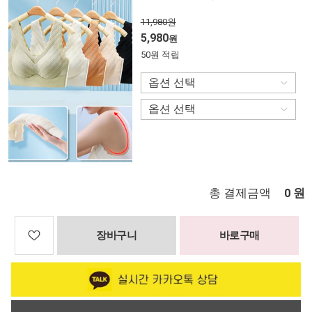
11,980원
5,980
원
50원 적립
총 결제금액
원
0
장바구니
바로구매