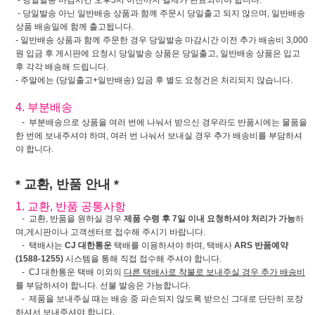
- 당일발송 마감시간 오후3시 이전까지 결제가 완료되어야 합니다.
- 당일발송 아닌 일반배송 상품과 함께 주문시 당일출고 되지 않으며, 일반배송
상품 배송일에 함께 출고됩니다.
- 일반배송 상품과 함께 주문한 경우 당일발송 마감시간 이전 추가 배송비 3,000
원 입금 후 게시판에 요청시 당일발송 상품은 당일출고, 일반배송 상품은 입고
후 각각 배송해 드립니다.
- 주말에는 (당일출고+일반배송) 입금 후 별도 요청건은 처리되지 않습니다.
4. 부분배송
- 부분배송으로 상품을 여러 번에 나눠서 받으신 경우라도 반품시에는 물품을
한 번에 보내주셔야 하며, 여러 번 나눠서 보내실 경우 추가 배송비를 부담하셔
야 합니다.
* 교환, 반품 안내 *
1. 교환, 반품 공통사항
- 교환, 반품을 원하실 경우
제품 수령 후 7일 이내 요청하셔야 처리가 가능
하
며,게시판이나 고객센터로 접수해 주시기 바랍니다.
- 택배사는
CJ 대한통운
택배를 이용하셔야 하며, 택배사
ARS 반품예약
(1588-1255)
시스템을 통해 직접 접수해 주셔야 합니다.
- CJ 대한통운 택배 이외의
다른 택배사로 착불로 보내주실 경우 추가 배송비
를 부담하셔야 합니다. 선불 발송은 가능합니다.
- 제품을 보내주실 때는 배송 중 파손되지 않도록 받으신 그대로 단단히 포장
하셔서 보내주셔야 합니다.