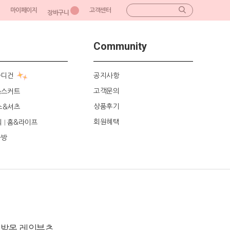
마이페이지
고객센터
장바구니
Community
가디건
공지사항
고객문의
&스커트
상품후기
스&셔츠
회원혜택
리
홈&라이프
|
가방
 발목 레인부츠