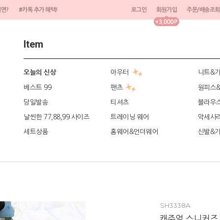
려면?
#카톡 추가 혜택!
로그인
회원가입
주문/배송조회
Item
아우터
니트&
오늘의 신상
베스트 99
팬츠
원피스
당일발송
티셔츠
블라우
날씬한 77,88,99 사이즈
트레이닝 웨어
악세사
세트상품
홈웨어&언더웨어
신발&
SH3338A
캐주얼 스니커즈