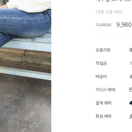
[쿠폰 적용 제외]
9,98
10,680원
0
상품리뷰
적립금
배송비
총
카드사 혜택
결제 혜택
회원 혜택