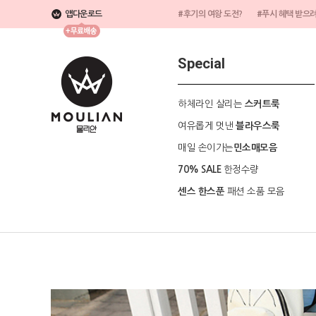
앱다운로드
#후기의 여왕 도전?
#푸시 혜택 받으
Special
하체라인 살리는
스커트룩
여유롭게 멋낸
블라우스룩
매일 손이가는
민소매모음
한정수량
70% SALE
패션 소품 모음
센스 한스푼