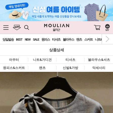
당일발송
BEST
NEW
SALE
원피스
티셔츠
블라우스
팬츠
스커트
니트&가디건
상품상세
아우터
니트&가디건
티셔츠
블라우스&셔츠
원피스&스커트
팬츠
신발&가방
악세사리