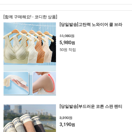
[함께 구매해요! - 코디한 상품]
[당일발송]고탄력 노와이어 쿨 브라
11,980원
5,980
원
50원 적립
[당일발송]부드러운 코튼 스판 팬티
3,390원
3,190
원