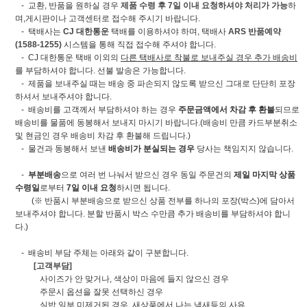
- 교환, 반품을 원하실 경우
제품 수령 후 7일 이내 요청하셔야 처리가 가능
하
며,게시판이나 고객센터로 접수해 주시기 바랍니다.
- 택배사는
CJ 대한통운
택배를 이용하셔야 하며, 택배사
ARS 반품예약
(1588-1255)
시스템을 통해 직접 접수해 주셔야 합니다.
- CJ 대한통운 택배 이외의
다른 택배사로 착불로 보내주실 경우 추가 배송비
를 부담하셔야 합니다. 선불 발송은 가능합니다.
- 제품을 보내주실 때는 배송 중 파손되지 않도록 받으신 그대로 단단히 포장
하셔서 보내주셔야 합니다.
- 배송비를 고객께서 부담하셔야 하는 경우
주문금액에서 차감 후 환불
되므로
배송비를 물품에 동봉해서 보내지 마시기 바랍니다.(배송비 만큼 카드부분취소
및 현금인 경우 배송비 차감 후 환불해 드립니다.)
- 물건과 동봉해서 보낸
배송비가 분실되는 경우
당사는 책임지지 않습니다.
-
부분배송
으로 여러 번 나눠서 받으신 경우 동일 주문건의
제일 마지막 상품
수령일
로부터
7일 이내 요청
하시면 됩니다.
(※ 반품시 부분배송으로 받으신 상품 전부를 하나의 포장(박스)에 담아서
보내주셔야 합니다. 분할 반품시 박스 수만큼 추가 배송비를 부담하셔야 합니
다.)
- 배송비 부담 주체는 아래와 같이 구분합니다.
[고객부담]
사이즈가 안 맞거나, 색상이 마음에 들지 않으신 경우
주문시 옵션을 잘못 선택하신 경우
실밥 일부 미제거된 경우, 새상품에서 나는 냄새등의 사유