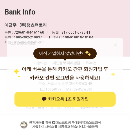
Bank Info
예금주 : (주)캣츠팩토리
국민 : 729601-04-161160 | 농협 : 317-0001-0795-11
우리 : 1005-302-219037 | 하나 : 198-910018-18104
기업 : 015-061458-01-011
이용약관
개인정보 처리방침
PC버전
상호 : 주식회사 캣츠팩토리
대표 : 신보현
주소 : 서울시 성동구 고산자로6길 40
TEL : 1688-8177
FAX : 02-457-2330
사업자등록번호 : 204-86-16277
(사업자정보확인)
통신판매업신고 : 제2013-서울성동-0032호
개인정보담당자 : 신보현
이메일 :
help@moulian.com
안전거래를 위해 KB에스크로의 구매안전(에스크로)에
가입하여 서비스를 제공하고 있습니다.(
가입확인
)