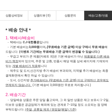
상품상세정보
상품리뷰 (
0
)
상품문의
배송/교환/반품
* 배송 안내 *
1. 택배사/배송비
- 택배사는
CJ 대한통운
입니다.
- 기본 배송비는
3,000원
이며
, {무료배송 기준 금액} 이상 구매시 무료 배송
해
드립니다.
(이벤트 기간에는 무료배송 기준 금액이 변경될 수 있습니다.)
- 무겁고 부피가 큰 제품(카페트 외)은 기본 배송비가 아닌
제품별로 다른 배송
비가 책정
되어 있으며, 주문 및 교환, 반품시 해당 제품 상세 페이지에 기재되어
있는
개별 배송비가 적용
됩니다
- 제주도 및 도서,산간지방 추가 배송비 부과되며, 지역별 추가 배송비는 최종
결재화면에서 확인 하실 수 있습니다.
- 도서, 산간지방
추가배송비는 {무료배송 기준 금액} 이상 구매하신 경우에도
면제되지 않습니다.
(기본 배송비 3,000원만 무료로 처리됩니다.)
2. 배송기간
- 당일배송 상품은 주문 당일 출고되며, 그 외 일반 상품은 재고 보유시 1~2일,
미보유 상품은 공급업체가 해외에 있는 관계로 7~10일 정도 소요되는 점 양해
부탁드립니다.
(주말, 공휴일 제외 / 영업일(평일) 기준)