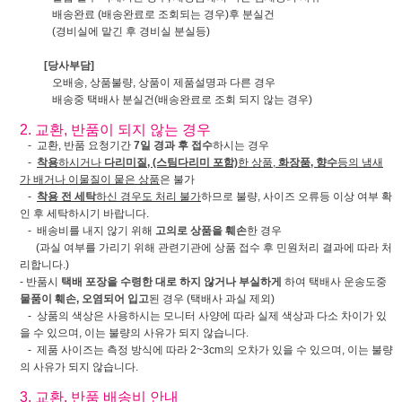
배송완료 (배송완료로 조회되는 경우)후 분실건
(경비실에 맡긴 후 경비실 분실등)
[당사부담]
오배송, 상품불량, 상품이 제품설명과 다른 경우
배송중 택배사 분실건(배송완료로 조회 되지 않는 경우)
2. 교환, 반품이 되지 않는 경우
- 교환, 반품 요청기간
7일 경과 후 접수
하시는 경우
-
착용
하시거나
다리미질, (스팀다리미 포함)
한 상품,
화장품, 향수
등의 냄새
가 배거나 이물질이 뭍은 상품
은 불가
-
착용 전 세탁
하신 경우도 처리 불가
하므로 불량, 사이즈 오류등 이상 여부 확
인 후 세탁하시기 바랍니다.
- 배송비를 내지 않기 위해
고의로 상품을 훼손
한 경우
(과실 여부를 가리기 위해 관련기관에 상품 접수 후 민원처리 결과에 따라 처
리합니다.)
- 반품시
택배 포장을 수령한 대로 하지 않거나 부실하게
하여 택배사 운송도중
물품이 훼손, 오염되어 입고
된 경우 (택배사 과실 제외)
- 상품의 색상은 사용하시는 모니터 사양에 따라 실제 색상과 다소 차이가 있
을 수 있으며, 이는 불량의 사유가 되지 않습니다.
- 제품 사이즈는 측정 방식에 따라 2~3cm의 오차가 있을 수 있으며, 이는 불량
의 사유가 되지 않습니다.
3. 교환, 반품 배송비 안내