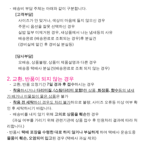
- 배송비 부담 주체는 아래와 같이 구분합니다.
[고객부담]
사이즈가 안 맞거나, 색상이 마음에 들지 않으신 경우
주문시 옵션을 잘못 선택하신 경우
실밥 일부 미제거된 경우, 새상품에서 나는 냄새등의 사유
배송완료 (배송완료로 조회되는 경우)후 분실건
(경비실에 맡긴 후 경비실 분실등)
[당사부담]
오배송, 상품불량, 상품이 제품설명과 다른 경우
배송중 택배사 분실건(배송완료로 조회 되지 않는 경우)
2. 교환, 반품이 되지 않는 경우
- 교환, 반품 요청기간
7일 경과 후 접수
하시는 경우
-
착용
하시거나
다리미질, (스팀다리미 포함)
한 상품,
화장품, 향수
등의 냄새
가 배거나 이물질이 뭍은 상품
은 불가
-
착용 전 세탁
하신 경우도 처리 불가
하므로 불량, 사이즈 오류등 이상 여부 확
인 후 세탁하시기 바랍니다.
- 배송비를 내지 않기 위해
고의로 상품을 훼손
한 경우
(과실 여부를 가리기 위해 관련기관에 상품 접수 후 민원처리 결과에 따라 처
리합니다.)
- 반품시
택배 포장을 수령한 대로 하지 않거나 부실하게
하여 택배사 운송도중
물품이 훼손, 오염되어 입고
된 경우 (택배사 과실 제외)