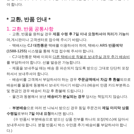
야 합니다.
* 교환, 반품 안내 *
1. 교환, 반품 공통사항
- 교환, 반품을 원하실 경우
제품 수령 후 7일 이내 요청하셔야 처리가 가능
하
며,게시판이나 고객센터로 접수해 주시기 바랍니다.
- 택배사는
CJ 대한통운
택배를 이용하셔야 하며, 택배사
ARS 반품예약
(1588-1255)
시스템을 통해 직접 접수해 주셔야 합니다.
- CJ 대한통운 택배 이외의
다른 택배사로 착불로 보내주실 경우 추가 배송비
를 부담하셔야 합니다. 선불 발송은 가능합니다.
- 제품을 보내주실 때는 배송 중 파손되지 않도록 받으신 그대로 단단히 포장
하셔서 보내주셔야 합니다.
- 배송비를 고객께서 부담하셔야 하는 경우
주문금액에서 차감 후 환불
되므로
배송비를 물품에 동봉해서 보내지 마시기 바랍니다.(배송비 만큼 카드부분취소
및 현금인 경우 배송비 차감 후 환불해 드립니다.)
- 물건과 동봉해서 보낸
배송비가 분실되는 경우
당사는 책임지지 않습니다.
-
부분배송
으로 여러 번 나눠서 받으신 경우 동일 주문건의
제일 마지막 상품
수령일
로부터
7일 이내 요청
하시면 됩니다.
(※ 반품시 부분배송으로 받으신 상품 전부를 하나의 포장(박스)에 담아서
보내주셔야 합니다. 분할 반품시 박스 수만큼 추가 배송비를 부담하셔야 합니
다.)