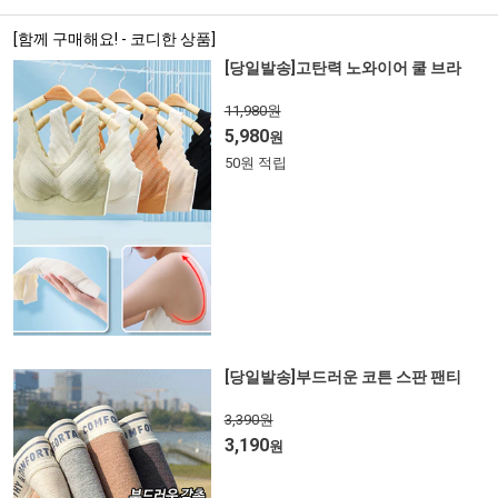
[함께 구매해요! - 코디한 상품]
[당일발송]고탄력 노와이어 쿨 브라
11,980원
5,980
원
50원 적립
[당일발송]부드러운 코튼 스판 팬티
3,390원
3,190
원