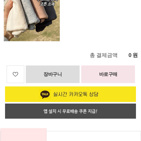
총 결제금액
원
0
장바구니
바로구매