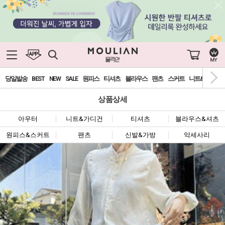
당일발송
BEST
NEW
SALE
원피스
티셔츠
블라우스
팬츠
스커트
니트&가디건
상품상세
아우터
니트&가디건
티셔츠
블라우스&셔츠
원피스&스커트
팬츠
신발&가방
악세사리