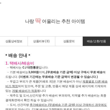
"
딱
나랑
어울리는 추천 아이템
상품상세정보
상품리뷰 (
0
)
상품문의
배송/교환/반품
* 배송 안내 *
1. 택배사/배송비
- 택배사는
CJ 대한통운
입니다.
- 기본 배송비는
3,000원
이며
, {무료배송 기준 금액} 이상 구매시 무료 배송
해
드립니다.
(이벤트 기간에는 무료배송 기준 금액이 변경될 수 있습니다.)
- 무겁고 부피가 큰 제품(카페트 외)은 기본 배송비가 아닌
제품별로 다른 배송
비가 책정
되어 있으며, 주문 및 교환, 반품시 해당 제품 상세 페이지에 기재되어
있는
개별 배송비가 적용
됩니다
- 제주도 및 도서,산간지방 추가 배송비 부과되며, 지역별 추가 배송비는 최종
결재화면에서 확인 하실 수 있습니다.
- 도서, 산간지방
추가배송비는 {무료배송 기준 금액} 이상 구매하신 경우에도
면제되지 않습니다.
(기본 배송비 3,000원만 무료로 처리됩니다.)