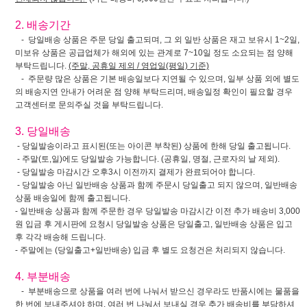
2. 배송기간
- 당일배송 상품은 주문 당일 출고되며, 그 외 일반 상품은 재고 보유시 1~2일,
미보유 상품은 공급업체가 해외에 있는 관계로 7~10일 정도 소요되는 점 양해
부탁드립니다.
(주말, 공휴일 제외 / 영업일(평일) 기준)
- 주문량 많은 상품은 기본 배송일보다 지연될 수 있으며, 일부 상품 외에 별도
의 배송지연 안내가 어려운 점 양해 부탁드리며, 배송일정 확인이 필요할 경우
고객센터로 문의주실 것을 부탁드립니다.
3. 당일배송
- 당일발송이라고 표시된(또는 아이콘 부착된) 상품에 한해 당일 출고됩니다.
- 주말(토,일)에도 당일발송 가능합니다. (공휴일, 명절, 근로자의 날 제외).
- 당일발송 마감시간 오후3시 이전까지 결제가 완료되어야 합니다.
- 당일발송 아닌 일반배송 상품과 함께 주문시 당일출고 되지 않으며, 일반배송
상품 배송일에 함께 출고됩니다.
- 일반배송 상품과 함께 주문한 경우 당일발송 마감시간 이전 추가 배송비 3,000
원 입금 후 게시판에 요청시 당일발송 상품은 당일출고, 일반배송 상품은 입고
후 각각 배송해 드립니다.
- 주말에는 (당일출고+일반배송) 입금 후 별도 요청건은 처리되지 않습니다.
4. 부분배송
- 부분배송으로 상품을 여러 번에 나눠서 받으신 경우라도 반품시에는 물품을
한 번에 보내주셔야 하며, 여러 번 나눠서 보내실 경우 추가 배송비를 부담하셔