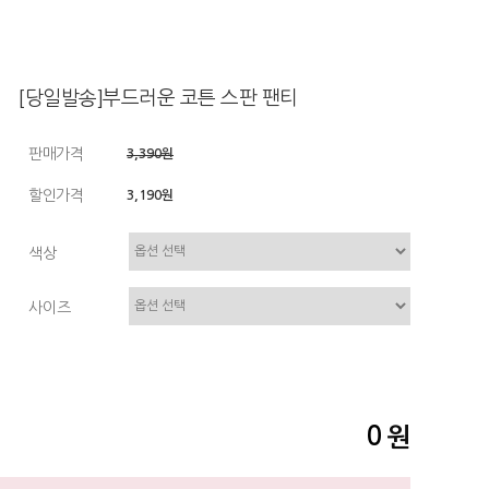
[당일발송]부드러운 코튼 스판 팬티
판매가격
3,390원
할인가격
3,190원
색상
사이즈
0
원