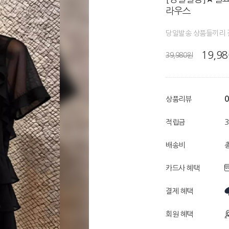
라우스
당일발송 상품들끼리 
19,9
39,980원
0
상품리뷰
적립금
배송비
총
카드사 혜택
결제 혜택
회원 혜택