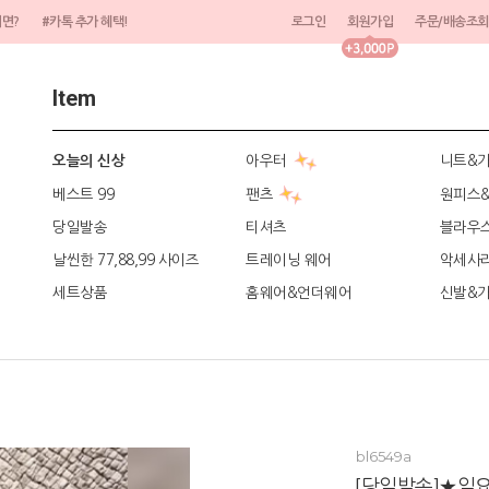
려면?
#카톡 추가 혜택!
로그인
회원가입
주문/배송조회
Item
아우터
니트&
오늘의 신상
베스트 99
팬츠
원피스
당일발송
티셔츠
블라우
날씬한 77,88,99 사이즈
트레이닝 웨어
악세사
세트상품
홈웨어&언더웨어
신발&
bl6549a
[당일발송]★일요