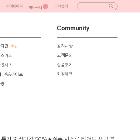
마이페이지
고객센터
장바구니
Community
가디건
공지사항
고객문의
&스커트
상품후기
스&셔츠
회원혜택
리
홈&라이프
|
가방
특가 자정마감 50%★쉬폰 시스루 티어드 프릴 블