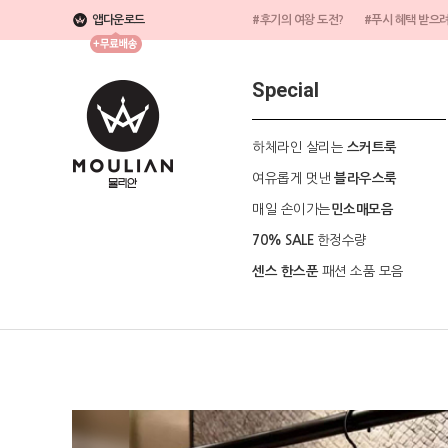
앱다운로드
#후기의 여왕 도전?
#푸시 혜택 받으
Special
하체라인 살리는
스커트룩
여유롭게 멋낸
블라우스룩
매일 손이가는
민소매모음
한정수량
70% SALE
패션 소품 모음
센스 한스푼