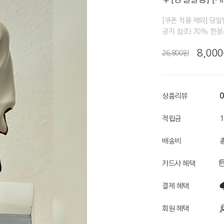
[쿠폰 적용 제외] 당
공지 참조) 70% 한
8,00
26,800원
0
상품리뷰
적립금
배송비
총
카드사 혜택
결제 혜택
회원 혜택