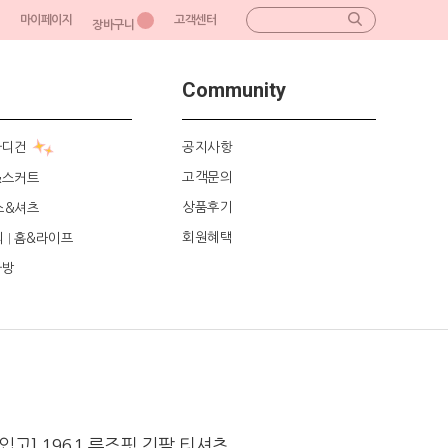
마이페이지
고객센터
장바구니
Community
가디건
공지사항
고객문의
&스커트
상품후기
스&셔츠
회원혜택
리
홈&라이프
|
가방
입고] 1961 루즈핏 긴팔 티셔츠