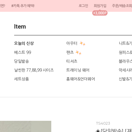
려면?
#카톡 추가 혜택!
로그인
회원가입
주문/배송조회
Item
아우터
니트&
오늘의 신상
베스트 99
팬츠
원피스
당일발송
티셔츠
블라우
날씬한 77,88,99 사이즈
트레이닝 웨어
악세사
세트상품
홈웨어&언더웨어
신발&
TS4023
◈[당일발송] [재