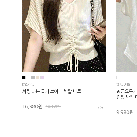
kn5445
ts7304a
셔링 리본 골지 브이넥 반팔 니트
★금요특가
림핏 반팔 
16,980원
18,180원
7
%
9,980원