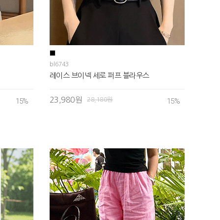
bl6743
레이스 브이넥 세로 퍼프 블라우스
23,980원
28,180원
15
%
15
%