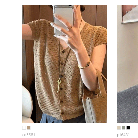
cd3581
pt6481