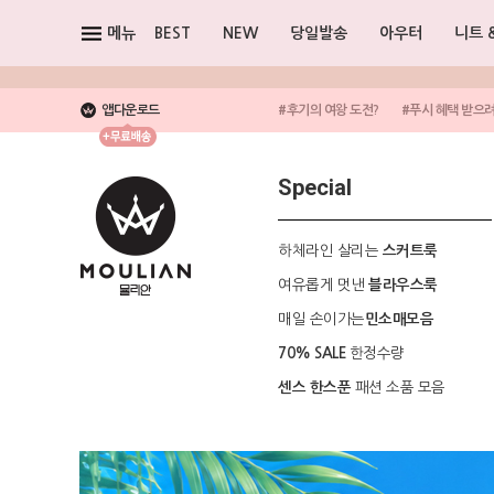
메뉴
BEST
NEW
당일발송
아우터
니트 
앱다운로드
#후기의 여왕 도전?
#푸시 혜택 받으
Special
하체라인 살리는
스커트룩
여유롭게 멋낸
블라우스룩
매일 손이가는
민소매모음
한정수량
70% SALE
패션 소품 모음
센스 한스푼