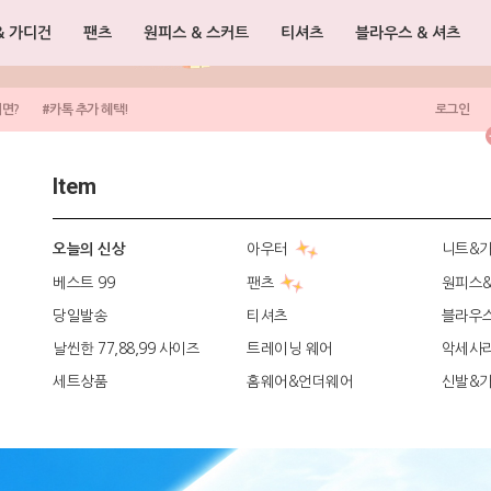
& 가디건
팬츠
원피스 & 스커트
티셔츠
블라우스 & 셔츠
려면?
#카톡 추가 혜택!
로그인
Item
아우터
니트&
오늘의 신상
베스트 99
팬츠
원피스
당일발송
티셔츠
블라우
날씬한 77,88,99 사이즈
트레이닝 웨어
악세사
세트상품
홈웨어&언더웨어
신발&