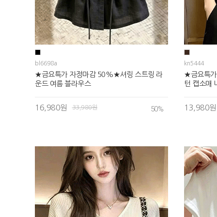
bl6698a
kn5444
★금요특가 자정마감 50%★셔링 스트링 라
★금요특가
운드 여름 블라우스
턴 캡소매 
16,980원
13,980원
33,980원
50
%