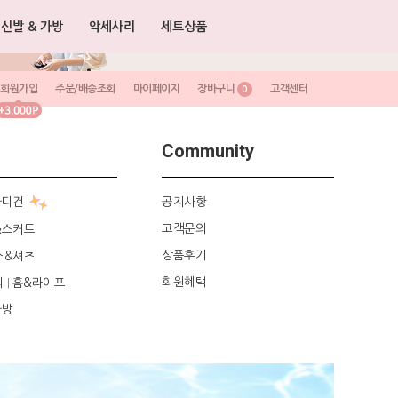
신발 & 가방
악세사리
세트상품
회원가입
주문/배송조회
마이페이지
장바구니
고객센터
0
Community
가디건
공지사항
고객문의
&스커트
상품후기
스&셔츠
회원혜택
리
홈&라이프
|
가방