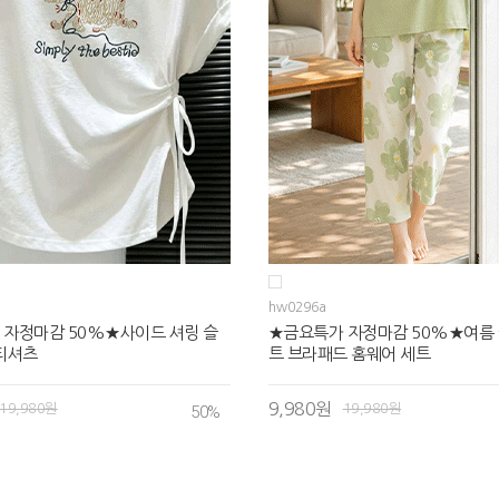
hw0296a
 자정마감 50%★사이드 셔링 슬
★금요특가 자정마감 50%★여름 
티셔츠
트 브라패드 홈웨어 세트
9,980원
19,980원
19,980원
50
%