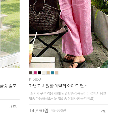
PT5853
쿨링 컴포
가볍고 시원한 데일리 와이드 팬츠
[최저가 쿠폰 적용 제외] 당일발송 상품들끼리 결제시 당일
발송 가능하세요~ (당일발송 유의사항 공지 참조)
50
%
14,890원
15,990원
7
%