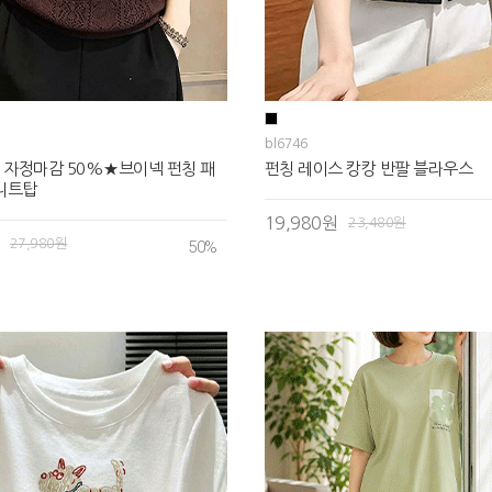
bl6746
 자정마감 50%★브이넥 펀칭 패
펀칭 레이스 캉캉 반팔 블라우스
니트탑
19,980원
23,480원
27,980원
50
%