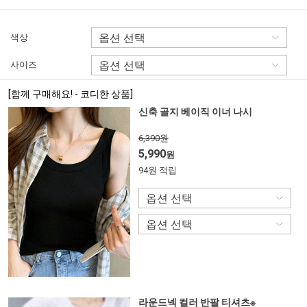
색상
사이즈
[함께 구매해요! - 코디한 상품]
신축 골지 베이직 이너 나시
6,390원
5,990
원
94원 적립
라운드넥 컬러 반팔 티셔츠※