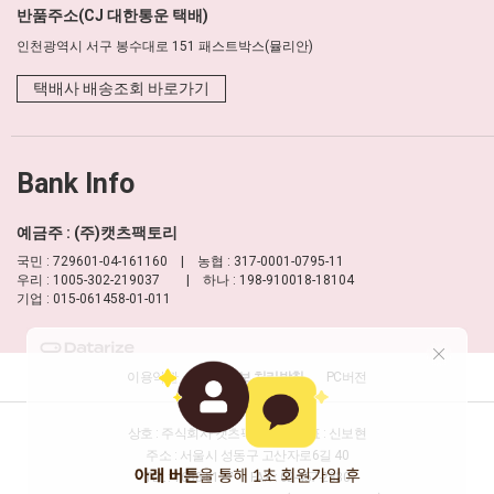
반품주소(CJ 대한통운 택배)
인천광역시 서구 봉수대로 151 패스트박스(뮬리안)
택배사 배송조회 바로가기
Bank Info
예금주 : (주)캣츠팩토리
국민 : 729601-04-161160 | 농협 : 317-0001-0795-11
우리 : 1005-302-219037 | 하나 : 198-910018-18104
기업 : 015-061458-01-011
이용약관
개인정보 처리방침
PC버전
상호 : 주식회사 캣츠팩토리
대표 : 신보현
주소 : 서울시 성동구 고산자로6길 40
TEL : 1688-8177
FAX : 02-457-2330