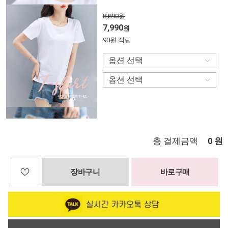
8,890원
7,990
원
90원 적립
총 결제금액
원
0
장바구니
바로구매