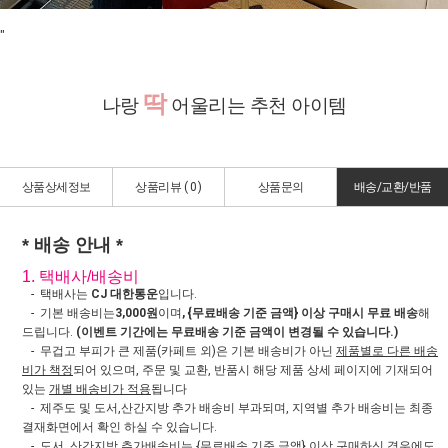
"
딱
나랑
어울리는 추천 아이템
상품상세정보
상품리뷰 (
0
)
상품문의
배송/교환/반품
* 배송 안내 *
1. 택배사/배송비
- 택배사는
CJ 대한통운
입니다.
- 기본 배송비는
3,000원
이며
, {무료배송 기준 금액} 이상 구매시 무료 배송
해
드립니다.
(이벤트 기간에는 무료배송 기준 금액이 변경될 수 있습니다.)
- 무겁고 부피가 큰 제품(카페트 외)은 기본 배송비가 아닌
제품별로 다른 배송
비가 책정
되어 있으며, 주문 및 교환, 반품시 해당 제품 상세 페이지에 기재되어
있는
개별 배송비가 적용
됩니다
- 제주도 및 도서,산간지방 추가 배송비 부과되며, 지역별 추가 배송비는 최종
결재화면에서 확인 하실 수 있습니다.
- 도서, 산간지방
추가배송비는 {무료배송 기준 금액} 이상 구매하신 경우에도