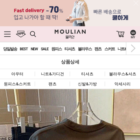
0
당일발송
BEST
NEW
SALE
원피스
티셔츠
블라우스
팬츠
스커트
니트&가디건
상품상세
아우터
니트&가디건
티셔츠
블라우스&셔츠
원피스&스커트
팬츠
신발&가방
악세사리