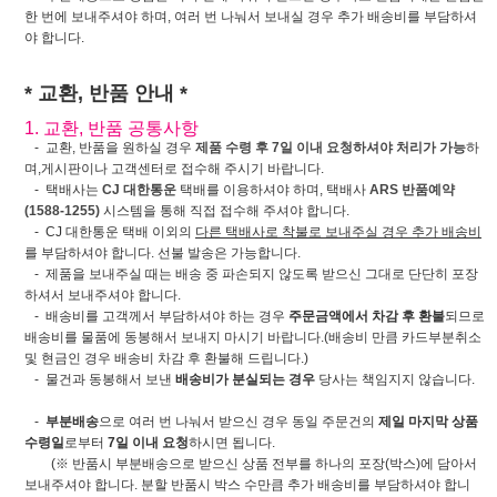
한 번에 보내주셔야 하며, 여러 번 나눠서 보내실 경우 추가 배송비를 부담하셔
야 합니다.
* 교환, 반품 안내 *
1. 교환, 반품 공통사항
- 교환, 반품을 원하실 경우
제품 수령 후 7일 이내 요청하셔야 처리가 가능
하
며,게시판이나 고객센터로 접수해 주시기 바랍니다.
- 택배사는
CJ 대한통운
택배를 이용하셔야 하며, 택배사
ARS 반품예약
(1588-1255)
시스템을 통해 직접 접수해 주셔야 합니다.
- CJ 대한통운 택배 이외의
다른 택배사로 착불로 보내주실 경우 추가 배송비
를 부담하셔야 합니다. 선불 발송은 가능합니다.
- 제품을 보내주실 때는 배송 중 파손되지 않도록 받으신 그대로 단단히 포장
하셔서 보내주셔야 합니다.
- 배송비를 고객께서 부담하셔야 하는 경우
주문금액에서 차감 후 환불
되므로
배송비를 물품에 동봉해서 보내지 마시기 바랍니다.(배송비 만큼 카드부분취소
및 현금인 경우 배송비 차감 후 환불해 드립니다.)
- 물건과 동봉해서 보낸
배송비가 분실되는 경우
당사는 책임지지 않습니다.
-
부분배송
으로 여러 번 나눠서 받으신 경우 동일 주문건의
제일 마지막 상품
수령일
로부터
7일 이내 요청
하시면 됩니다.
(※ 반품시 부분배송으로 받으신 상품 전부를 하나의 포장(박스)에 담아서
보내주셔야 합니다. 분할 반품시 박스 수만큼 추가 배송비를 부담하셔야 합니