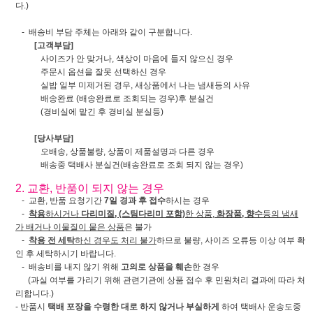
다.)
- 배송비 부담 주체는 아래와 같이 구분합니다.
[고객부담]
사이즈가 안 맞거나, 색상이 마음에 들지 않으신 경우
주문시 옵션을 잘못 선택하신 경우
실밥 일부 미제거된 경우, 새상품에서 나는 냄새등의 사유
배송완료 (배송완료로 조회되는 경우)후 분실건
(경비실에 맡긴 후 경비실 분실등)
[당사부담]
오배송, 상품불량, 상품이 제품설명과 다른 경우
배송중 택배사 분실건(배송완료로 조회 되지 않는 경우)
2. 교환, 반품이 되지 않는 경우
- 교환, 반품 요청기간
7일 경과 후 접수
하시는 경우
-
착용
하시거나
다리미질, (스팀다리미 포함)
한 상품,
화장품, 향수
등의 냄새
가 배거나 이물질이 뭍은 상품
은 불가
-
착용 전 세탁
하신 경우도 처리 불가
하므로 불량, 사이즈 오류등 이상 여부 확
인 후 세탁하시기 바랍니다.
- 배송비를 내지 않기 위해
고의로 상품을 훼손
한 경우
(과실 여부를 가리기 위해 관련기관에 상품 접수 후 민원처리 결과에 따라 처
리합니다.)
- 반품시
택배 포장을 수령한 대로 하지 않거나 부실하게
하여 택배사 운송도중