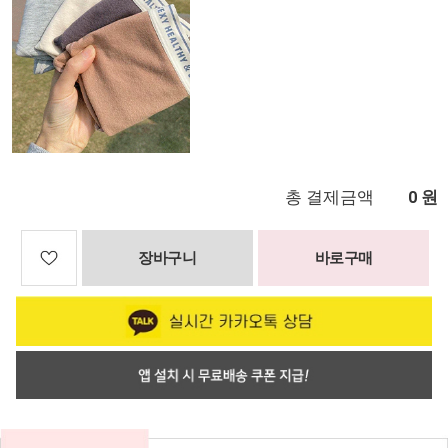
총 결제금액
원
0
장바구니
바로구매