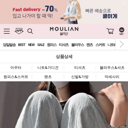
당일발송
BEST
NEW
SALE
원피스
티셔츠
블라우스
팬츠
스커트
니트&가디건
상품상세
아우터
니트&가디건
티셔츠
블라우스&셔츠
원피스&스커트
팬츠
신발&가방
악세사리