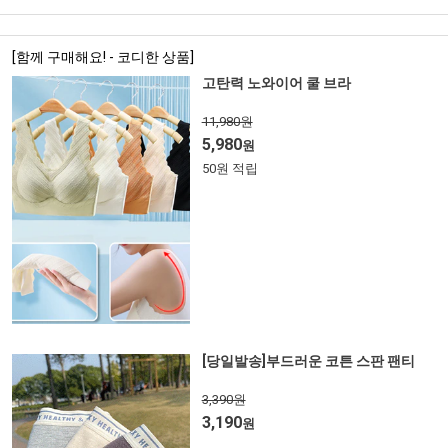
[함께 구매해요! - 코디한 상품]
고탄력 노와이어 쿨 브라
11,980원
5,980
원
50원 적립
[당일발송]부드러운 코튼 스판 팬티
3,390원
3,190
원