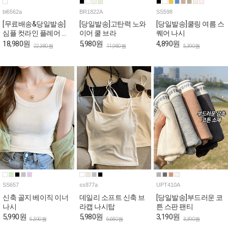
bl6562a
BR1822A
SS598
[무료배송&당일발송]
[당일발송]고탄력 노와
[당일발송]쿨링 여름 스
심플 컷라인 플레어 반
이어 쿨 브라
퀘어 나시
팔 블라우스
18,980원
5,980원
4,890원
22,380원
11,980원
5,390원
SS657
ss877a
UPT410A
신축 골지 베이직 이너
데일리 소프트 신축 브
[당일발송]부드러운 코
나시
라캡 나시탑
튼 스판 팬티
5,990원
5,980원
3,190원
6,390원
6,680원
3,390원