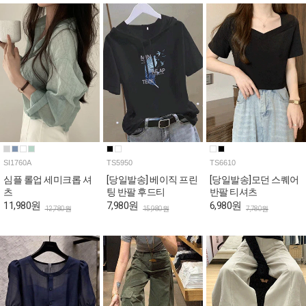
SI1760A
TS5950
TS6610
심플 롤업 세미크롭 셔
[당일발송] 베이직 프린
[당일발송]모던 스퀘어
츠
팅 반팔 후드티
반팔 티셔츠
11,980원
7,980원
6,980원
12,780원
15,980원
7,780원