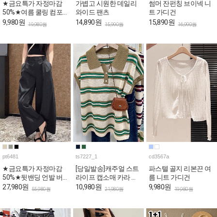
★금요특가 자정마감
가볍고 시원한 데일리
썸머 잔펀칭 브이넥 니
50%★여름 쿨링 컴포
와이드 팬츠
트 가디건
트 브라패드 홈웨어 세
9,980원
14,890원
15,890원
19,980원
15,990원
16,990원
트
pt6481
ts7227_1
cd3567a
★금요특가 자정마감
[당일발송]캐주얼 스트
파스텔 골지 리본끈 여
50%★뒷밴딩 언발 버
라이프 캡소매 카라 티
름 니트 가디건
튼 와이드 코튼 팬츠
셔츠
27,980원
10,980원
9,980원
55,980원
21,980원
19,980원