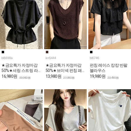
bl6698a
kn5444
bl6746
★금요특가 자정마감
★금요특가 자정마감
펀칭 레이스 캉캉 반팔
50%★셔링 스트링 라
50%★브이넥 펀칭 패
블라우스
운드 여름 블라우스
턴 캡소매 니트탑
16,980원
13,980원
19,980원
33,980원
27,980원
23,480원