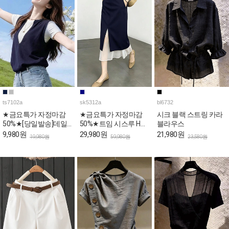
ts7102a
sk5312a
bl6732
★금요특가 자정마감
★금요특가 자정마감
시크 블랙 스트링 카라
50%★[당일발송]데일
50%★트임 시스루 H라
블라우스
리 베스트 레이어드 반
인 페미닌 스커트
9,980원
29,980원
21,980원
19,980원
59,980원
23,580원
팔티