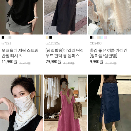
ts7291
op12822a
CD2408
오프숄더 셔링 스트링
[당일발송]데일리 단정
촉감 좋은 여름 가디건
반팔 티셔츠
무드 핀턱 롱 원피스
[장마템/살안템]
11,980원
29,980원
9,980원
12,780원
39,980원
19,980원