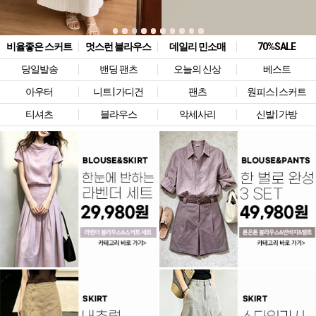
비율좋은 스커트
멋스런 블라우스
데일리 민소매
70%SALE
당일발송
밴딩 팬츠
오늘의 신상
베스트
아우터
니트 | 가디건
팬츠
원피스 | 스커트
티셔츠
블라우스
악세사리
신발 | 가방