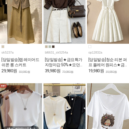
sk5237a
bl6631_sk5254a
op12832a
[당일발송]랩 레이어드
[당일발송] ★금요특가
[당일발송]청순 리본 퍼
쉬폰 롱 스커트
자정마감 50%★모던
프 플레어 원피스★금
오피스룩 블라우스&H
요특가 자정마감
29,980원
39,980원
19,980원
59,980원
79,980원
39,980원
스커트 4SET [스카프&
50%★
벨트포함]