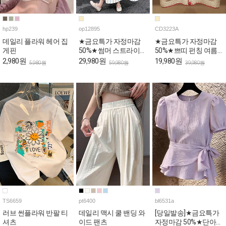
hp239
op12895
CD3223A
데일리 플라워 헤어 집
★금요특가 자정마감
★금요특가 자정마감
게핀
50%★썸머 스트라이프
50%★쁘띠 펀칭 여름
민소매 원피스
니트 가디건
2,980원
29,980원
19,980원
5,980원
59,980원
39,980원
TS6659
pt6400
bl6531a
러브 썬플라워 반팔 티
데일리 맥시 쿨 밴딩 와
[당일발송]★금요특가
셔츠
이드 팬츠
자정마감 50%★단아한