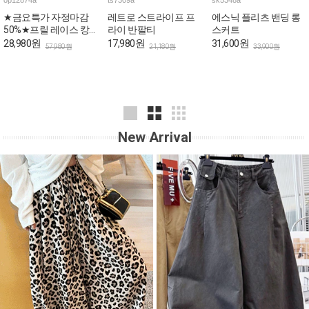
op12874a
ts7309a
sk5348a
★금요특가 자정마감
레트로 스트라이프 프
에스닉 플리츠 밴딩 롱
50%★프릴 레이스 캉
라이 반팔티
스커트
캉 로맨틱 민소매 원피
28,980원
17,980원
31,600원
57,980원
21,180원
33,900원
스
New Arrival