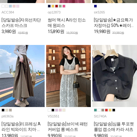
ACC384
op12873
sk5265
[당일발송]자외선차단
썸머 맥시 A라인 민소
[당일발송]★금요특가
스카프 마스크
매 원피스
자정마감 50%★레이스
사이드 슬릿 A라인 스
3,980원
15,890원
19,980원
4,680원
16,990원
39,980원
커트
pt6363a
VS1551
SI1740A
[당일발송]리프레싱 A
[당일발송]브이넥 패턴
[당일발송]심플 투포켓
라인 빅와이드 치마 밴
커버업 롱 베스트
롤업 캡소매 카라 셔츠
딩 팬츠
13,980원
9,990원
9,980원
14,980원
19,990원
19,980원