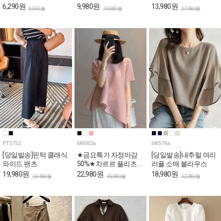
퍼플 리본랩 퍼프 블라
6,290원
9,980원
13,980원
6,990원
19,980원
27,980원
우스
PT5752
bl6683a
bl6576a
[당일발송]핀턱 클래식
★금요특가 자정마감
[당일발송]내추럴 여리
와이드 팬츠
50%★차르르 플리츠 A
러플 소매 블라우스
라인 언발 블라우스
19,980원
22,980원
18,980원
23,480원
45,980원
22,380원