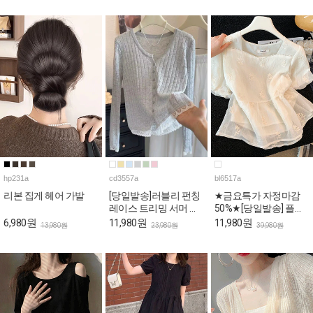
hp231a
cd3557a
bl6517a
리본 집게 헤어 가발
[당일발송]러블리 펀칭
★금요특가 자정마감
레이스 트리밍 서머 가
50%★[당일발송] 플라
디건
워 자수 스퀘어 퍼프 페
6,980원
11,980원
11,980원
13,980원
23,980원
39,980원
플럼 블라우스