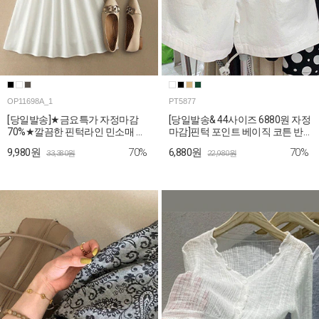
OP11698A_1
PT5877
[당일발송]★금요특가 자정마감
[당일발송& 44사이즈 6880원 자정
70%★깔끔한 핀턱라인 민소매 롱
마감]핀턱 포인트 베이직 코튼 반
원피스
바지
70%
70%
9,980원
6,880원
33,380원
22,980원