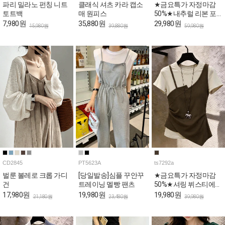
파리 밀라노 펀칭 니트
클래식 셔츠 카라 캡소
★금요특가 자정마감
토트백
매 원피스
50%★내추럴 리본 포
인트 A라인 데일리 스
7,980원
35,880원
29,980원
15,980원
39,880원
59,980원
커트
CD2845
PT5623A
ts7292a
벌룬 볼레로 크롭 가디
[당일발송]심플 꾸안꾸
★금요특가 자정마감
건
트레이닝 멜빵 팬츠
50%★셔링 뷔스티에
슬림핏 레이어드 반팔
17,980원
19,980원
19,980원
21,180원
23,480원
39,980원
티