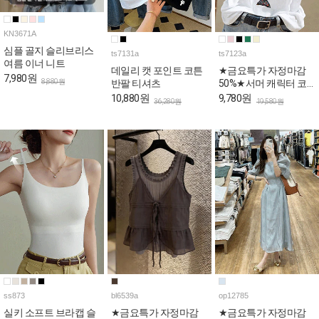
KN3671A
심플 골지 슬리브리스
ts7131a
ts7123a
여름 이너 니트
데일리 캣 포인트 코튼
★금요특가 자정마감
7,980원
8,880원
반팔 티셔츠
50%★서머 캐릭터 코
튼 반팔 티셔츠
10,880원
9,780원
36,280원
19,580원
ss873
bl6539a
op12785
실키 소프트 브라캡 슬
★금요특가 자정마감
★금요특가 자정마감