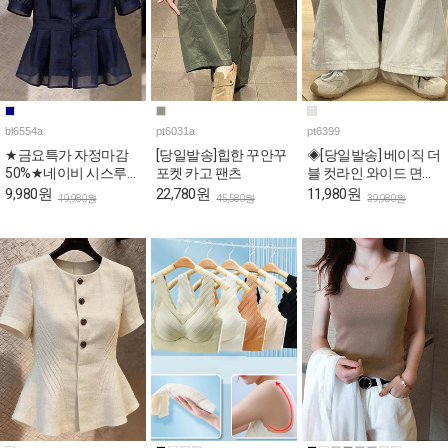
bl6554a
pt6031a
pt6399
★금요특가 자정마감
[당일발송]힙한 꾸안꾸
◈[당일발송] 베이직 더
50%★네이비 시스루
포켓 카고 팬츠
블 컷라인 와이드 면바
퍼프 페플럼 블라우스
지
9,980원
22,780원
11,980원
19,980원
45,580원
39,980원