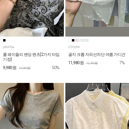
pt6476a
CD3260
쿨 페이즐리 밴딩 팬츠[2가지 타입
골지 크롭 자외선차단 여름 가디건
기장]
7%
11,980원
12,780원
50%
9,980원
19,980원