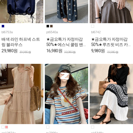
bl6753a
pt6540a
bl6742
배색 라인 하프넥 스트
★금요특가 자정마감
★금요특가 자정마감
링 블라우스
50%★에스닉 쿨링 밴
50%★루즈핏 비즈 카
딩 와이드 팬츠
라넥 반팔 블라우스
29,980원
16,980원
9,980원
39,980원
33,980원
19,980원