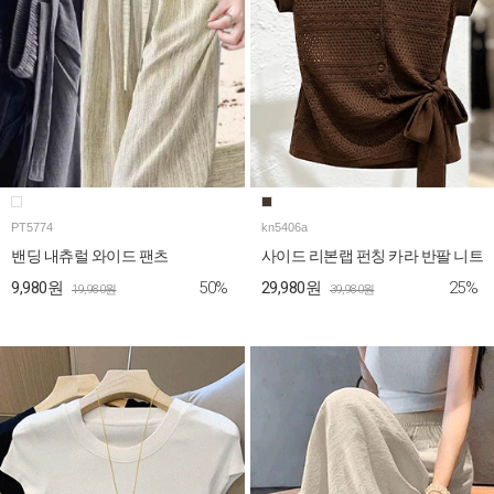
PT5774
kn5406a
밴딩 내츄럴 와이드 팬츠
사이드 리본랩 펀칭 카라 반팔 니트
50%
25%
9,980원
29,980원
19,980원
39,980원