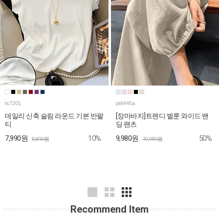
ts7201
pt6445a
데일리 신축 슬림 라운드 기본 반팔
[장마바지]트렌디 벌룬 와이드 밴
티
딩 팬츠
10%
50%
7,990원
9,980원
8,890원
19,980원
Recommend Item