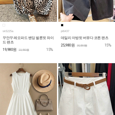
sk5225a
pt6437
꾸안꾸 레오파드 밴딩 벌룬핏 와이
데일리 아방핏 버뮤다 코튼 팬츠
드 팬츠
15%
25,980원
30,580원
15%
19,980원
23,480원