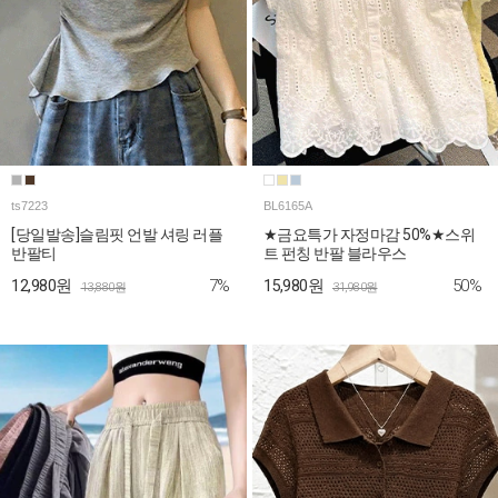
ts7223
BL6165A
[당일발송]슬림핏 언발 셔링 러플
★금요특가 자정마감 50%★스위
반팔티
트 펀칭 반팔 블라우스
7%
50%
12,980원
15,980원
13,880원
31,980원