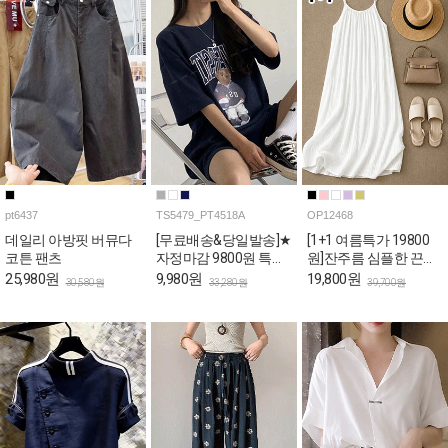
pt6437
TS5479_PT4518A
OP12468
데일리 아방핏 버뮤다
[무료배송&당일발송]★
[1+1 여름특가 19800
코튼 팬츠
자정마감 9800원 특가
원]잔주름 심플한 끈나
★캐주얼 베어 박시 티
시 롱 원피스
25,980원
9,980원
19,800원
30,580원
33,280원
39,700원
셔츠+숏팬츠 2SET