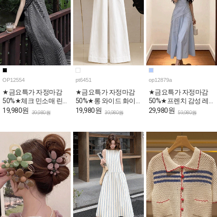
OP12554
pt6451
op12879a
★금요특가 자정마감
★금요특가 자정마감
★금요특가 자정마감
50%★체크 민소매 린
50%★롱 와이드 화이
50%★프렌치 감성 레
넨 롱 원피스
트 코튼 팬츠
이스 민소매 원피스
19,980원
19,980원
29,980원
39,980원
39,980원
59,980원