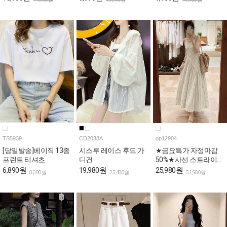
TS5939
CD2038A
op12904
[당일발송]베이직 13종
시스루 레이스 후드 가
★금요특가 자정마감
프린트 티셔츠
디건
50%★사선 스트라이프
스퀘어 나시 원피스
6,890원
19,980원
25,980원
8,090원
23,480원
51,980원