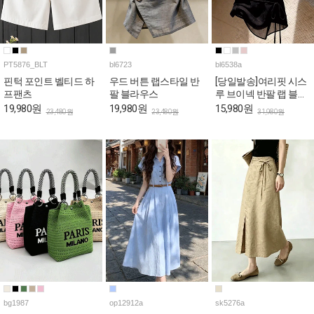
PT5876_BLT
bl6723
bl6538a
핀턱 포인트 벨티드 하
우드 버튼 랩스타일 반
[당일발송]여리핏 시스
프팬츠
팔 블라우스
루 브이넥 반팔 랩 블라
우스
19,980원
19,980원
15,980원
23,480원
23,480원
31,980원
bg1987
op12912a
sk5276a