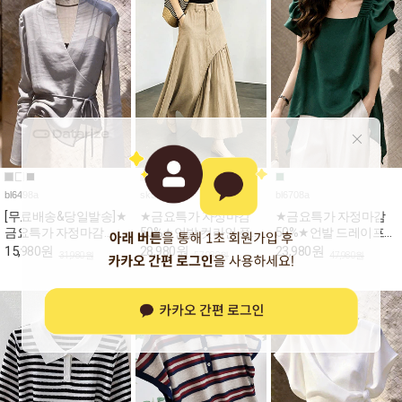
bl6498a
sk5298a
bl6708a
[무료배송&당일발송]★
★금요특가 자정마감
★금요특가 자정마감
금요특가 자정마감
50%★언발 컷라인 플
50%★언발 드레이프
50%★여리핏 시스루
레어 A 스커트
퍼프 스퀘어 블라우스
15,980원
28,980원
23,980원
31,980원
57,980원
47,980원
브이넥 랩 블라우스