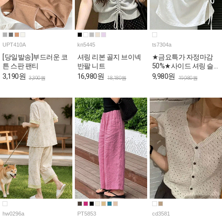
UPT410A
kn5445
ts7304a
[당일발송]부드러운 코
셔링 리본 골지 브이넥
★금요특가 자정마감
튼 스판 팬티
반팔 니트
50%★사이드 셔링 슬
림핏 반팔 티셔츠
3,190원
16,980원
9,980원
3,390원
18,180원
19,980원
hw0296a
PT5853
cd3581