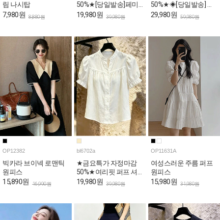
림 나시탑
50%★[당일발송]페미
50%★◈[당일발송] 스
닌 프릴 뷔스티에 민소
퀘어넥 스카이 퍼프 롱
7,980원
19,980원
29,980원
8,880원
39,980원
59,980원
매 블라우스
원피스
OP12382
bl6702a
OP11631A
빅카라 브이넥 로맨틱
★금요특가 자정마감
여성스러운 주름 퍼프
원피스
50%★여리핏 퍼프 셔
원피스
링 반소매 블라우스
15,890원
19,980원
15,980원
16,990원
39,980원
31,980원