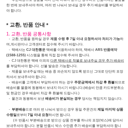
한 번에 보내주셔야 하며, 여러 번 나눠서 보내실 경우 추가 배송비를 부담하셔
야 합니다.
* 교환, 반품 안내 *
1. 교환, 반품 공통사항
- 교환, 반품을 원하실 경우
제품 수령 후 7일 이내 요청하셔야 처리가 가능
하
며,게시판이나 고객센터로 접수해 주시기 바랍니다.
- 택배사는
CJ 대한통운
택배를 이용하셔야 하며, 택배사
ARS 반품예약
(1588-1255)
시스템을 통해 직접 접수해 주셔야 합니다.
- CJ 대한통운 택배 이외의
다른 택배사로 착불로 보내주실 경우 추가 배송비
를 부담하셔야 합니다. 선불 발송은 가능합니다.
- 제품을 보내주실 때는 배송 중 파손되지 않도록 받으신 그대로 단단히 포장
하셔서 보내주셔야 합니다.
- 배송비를 고객께서 부담하셔야 하는 경우
주문금액에서 차감 후 환불
되므로
배송비를 물품에 동봉해서 보내지 마시기 바랍니다.(배송비 만큼 카드부분취소
및 현금인 경우 배송비 차감 후 환불해 드립니다.)
- 물건과 동봉해서 보낸
배송비가 분실되는 경우
당사는 책임지지 않습니다.
-
부분배송
으로 여러 번 나눠서 받으신 경우 동일 주문건의
제일 마지막 상품
수령일
로부터
7일 이내 요청
하시면 됩니다.
(※ 반품시 부분배송으로 받으신 상품 전부를 하나의 포장(박스)에 담아서
보내주셔야 합니다. 분할 반품시 박스 수만큼 추가 배송비를 부담하셔야 합니