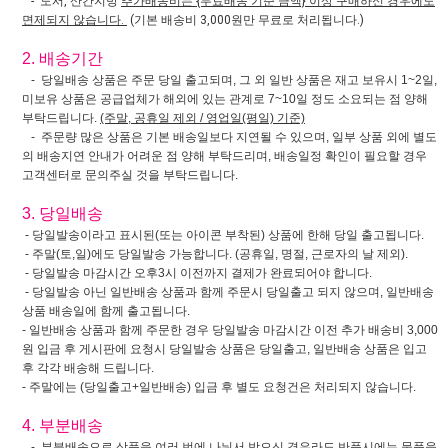
- 도서, 산간지방
추가배송비는 {무료배송 기준 금액} 이상 구매하신 경우에도
면제되지 않습니다.
(기본 배송비 3,000원만 무료로 처리됩니다.)
2. 배송기간
- 당일배송 상품은 주문 당일 출고되며, 그 외 일반 상품은 재고 보유시 1~2일,
미보유 상품은 공급업체가 해외에 있는 관계로 7~10일 정도 소요되는 점 양해
부탁드립니다.
(주말, 공휴일 제외 / 영업일(평일) 기준)
- 주문량 많은 상품은 기본 배송일보다 지연될 수 있으며, 일부 상품 외에 별도
의 배송지연 안내가 어려운 점 양해 부탁드리며, 배송일정 확인이 필요할 경우
고객센터로 문의주실 것을 부탁드립니다.
3. 당일배송
- 당일발송이라고 표시된(또는 아이콘 부착된) 상품에 한해 당일 출고됩니다.
- 주말(토,일)에도 당일발송 가능합니다. (공휴일, 명절, 근로자의 날 제외).
- 당일발송 마감시간 오후3시 이전까지 결제가 완료되어야 합니다.
- 당일발송 아닌 일반배송 상품과 함께 주문시 당일출고 되지 않으며, 일반배송
상품 배송일에 함께 출고됩니다.
- 일반배송 상품과 함께 주문한 경우 당일발송 마감시간 이전 추가 배송비 3,000
원 입금 후 게시판에 요청시 당일발송 상품은 당일출고, 일반배송 상품은 입고
후 각각 배송해 드립니다.
- 주말에는 (당일출고+일반배송) 입금 후 별도 요청건은 처리되지 않습니다.
4. 부분배송
- 부분배송으로 상품을 여러 번에 나눠서 받으신 경우라도 반품시에는 물품을