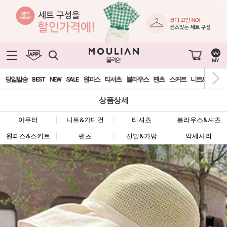
당일발송
BEST
NEW
SALE
원피스
티셔츠
블라우스
팬츠
스커트
니트&가디건
상품상세
아우터
니트&가디건
티셔츠
블라우스&셔츠
원피스&스커트
팬츠
신발&가방
악세사리