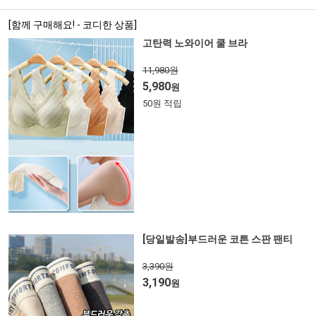
[함께 구매해요! - 코디한 상품]
고탄력 노와이어 쿨 브라
11,980원
5,980
원
50원 적립
[당일발송]부드러운 코튼 스판 팬티
3,390원
3,190
원