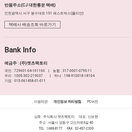
반품주소(CJ 대한통운 택배)
인천광역시 서구 봉수대로 151 패스트박스(뮬리안)
택배사 배송조회 바로가기
Bank Info
예금주 : (주)캣츠팩토리
국민 : 729601-04-161160 | 농협 : 317-0001-0795-11
우리 : 1005-302-219037 | 하나 : 198-910018-18104
기업 : 015-061458-01-011
이용약관
개인정보 처리방침
PC버전
상호 : 주식회사 캣츠팩토리
대표 : 신보현
주소 : 서울시 성동구 고산자로6길 40
TEL : 1688-8177
FAX : 02-457-2330