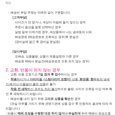
다.)
- 배송비 부담 주체는 아래와 같이 구분합니다.
[고객부담]
사이즈가 안 맞거나, 색상이 마음에 들지 않으신 경우
주문시 옵션을 잘못 선택하신 경우
실밥 일부 미제거된 경우, 새상품에서 나는 냄새등의 사유
배송완료 (배송완료로 조회되는 경우)후 분실건
(경비실에 맡긴 후 경비실 분실등)
[당사부담]
오배송, 상품불량, 상품이 제품설명과 다른 경우
배송중 택배사 분실건(배송완료로 조회 되지 않는 경우)
2. 교환, 반품이 되지 않는 경우
- 교환, 반품 요청기간
7일 경과 후 접수
하시는 경우
-
착용
하시거나
다리미질, (스팀다리미 포함)
한 상품,
화장품, 향수
등의 냄새
가 배거나 이물질이 뭍은 상품
은 불가
-
착용 전 세탁
하신 경우도 처리 불가
하므로 불량, 사이즈 오류등 이상 여부 확
인 후 세탁하시기 바랍니다.
- 배송비를 내지 않기 위해
고의로 상품을 훼손
한 경우
(과실 여부를 가리기 위해 관련기관에 상품 접수 후 민원처리 결과에 따라 처
리합니다.)
- 반품시
택배 포장을 수령한 대로 하지 않거나 부실하게
하여 택배사 운송도중