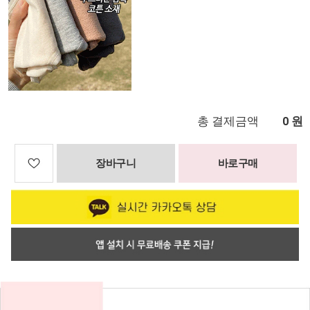
총 결제금액
원
0
장바구니
바로구매