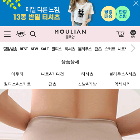
0
당일발송
BEST
NEW
SALE
원피스
티셔츠
블라우스
팬츠
스커트
니트&가디건
상품상세
아우터
니트&가디건
티셔츠
블라우스&셔츠
원피스&스커트
팬츠
신발&가방
악세사리