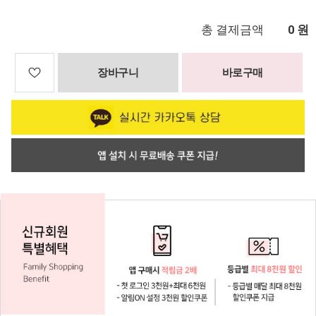
총 결제금액
원
0
장바구니
바로구매