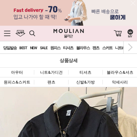
0
당일발송
BEST
NEW
SALE
원피스
티셔츠
블라우스
팬츠
스커트
니트&가디건
상품상세
아우터
니트&가디건
티셔츠
블라우스&셔츠
원피스&스커트
팬츠
신발&가방
악세사리