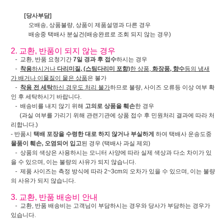
[당사부담]
오배송, 상품불량, 상품이 제품설명과 다른 경우
배송중 택배사 분실건(배송완료로 조회 되지 않는 경우)
2. 교환, 반품이 되지 않는 경우
- 교환, 반품 요청기간
7일 경과 후 접수
하시는 경우
-
착용
하시거나
다리미질, (스팀다리미 포함)
한 상품,
화장품, 향수
등의 냄새
가 배거나 이물질이 뭍은 상품
은 불가
-
착용 전 세탁
하신 경우도 처리 불가
하므로 불량, 사이즈 오류등 이상 여부 확
인 후 세탁하시기 바랍니다.
- 배송비를 내지 않기 위해
고의로 상품을 훼손
한 경우
(과실 여부를 가리기 위해 관련기관에 상품 접수 후 민원처리 결과에 따라 처
리합니다.)
- 반품시
택배 포장을 수령한 대로 하지 않거나 부실하게
하여 택배사 운송도중
물품이 훼손, 오염되어 입고
된 경우 (택배사 과실 제외)
- 상품의 색상은 사용하시는 모니터 사양에 따라 실제 색상과 다소 차이가 있
을 수 있으며, 이는 불량의 사유가 되지 않습니다.
- 제품 사이즈는 측정 방식에 따라 2~3cm의 오차가 있을 수 있으며, 이는 불량
의 사유가 되지 않습니다.
3. 교환, 반품 배송비 안내
- 교환, 반품 배송비는 고객님이 부담하시는 경우와 당사가 부담하는 경우가
있습니다.