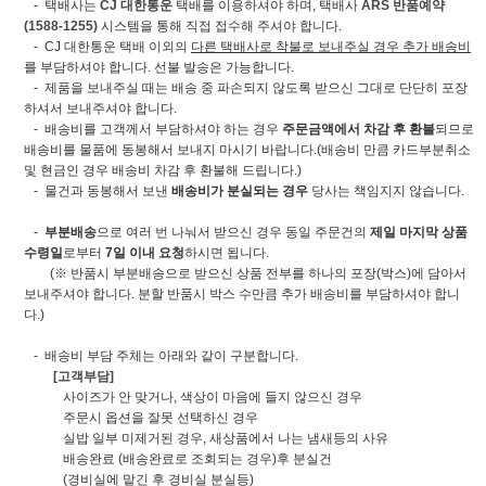
- 택배사는
CJ 대한통운
택배를 이용하셔야 하며, 택배사
ARS 반품예약
(1588-1255)
시스템을 통해 직접 접수해 주셔야 합니다.
- CJ 대한통운 택배 이외의
다른 택배사로 착불로 보내주실 경우 추가 배송비
를 부담하셔야 합니다. 선불 발송은 가능합니다.
- 제품을 보내주실 때는 배송 중 파손되지 않도록 받으신 그대로 단단히 포장
하셔서 보내주셔야 합니다.
- 배송비를 고객께서 부담하셔야 하는 경우
주문금액에서 차감 후 환불
되므로
배송비를 물품에 동봉해서 보내지 마시기 바랍니다.(배송비 만큼 카드부분취소
및 현금인 경우 배송비 차감 후 환불해 드립니다.)
- 물건과 동봉해서 보낸
배송비가 분실되는 경우
당사는 책임지지 않습니다.
-
부분배송
으로 여러 번 나눠서 받으신 경우 동일 주문건의
제일 마지막 상품
수령일
로부터
7일 이내 요청
하시면 됩니다.
(※ 반품시 부분배송으로 받으신 상품 전부를 하나의 포장(박스)에 담아서
보내주셔야 합니다. 분할 반품시 박스 수만큼 추가 배송비를 부담하셔야 합니
다.)
- 배송비 부담 주체는 아래와 같이 구분합니다.
[고객부담]
사이즈가 안 맞거나, 색상이 마음에 들지 않으신 경우
주문시 옵션을 잘못 선택하신 경우
실밥 일부 미제거된 경우, 새상품에서 나는 냄새등의 사유
배송완료 (배송완료로 조회되는 경우)후 분실건
(경비실에 맡긴 후 경비실 분실등)