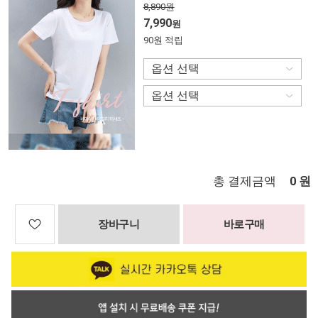
8,890원
7,990
원
90원 적립
총 결제금액
원
0
장바구니
바로구매