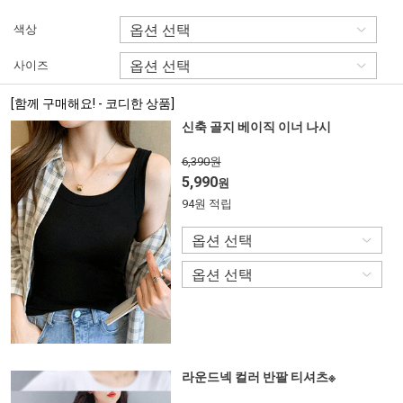
색상
사이즈
[함께 구매해요! - 코디한 상품]
신축 골지 베이직 이너 나시
6,390원
5,990
원
94원 적립
라운드넥 컬러 반팔 티셔츠※