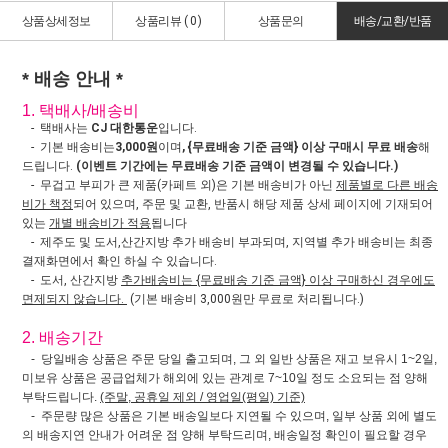
상품상세정보
상품리뷰 (
0
)
상품문의
배송/교환/반품
* 배송 안내 *
1. 택배사/배송비
- 택배사는
CJ 대한통운
입니다.
- 기본 배송비는
3,000원
이며
, {무료배송 기준 금액} 이상 구매시 무료 배송
해
드립니다.
(이벤트 기간에는 무료배송 기준 금액이 변경될 수 있습니다.)
- 무겁고 부피가 큰 제품(카페트 외)은 기본 배송비가 아닌
제품별로 다른 배송
비가 책정
되어 있으며, 주문 및 교환, 반품시 해당 제품 상세 페이지에 기재되어
있는
개별 배송비가 적용
됩니다
- 제주도 및 도서,산간지방 추가 배송비 부과되며, 지역별 추가 배송비는 최종
결재화면에서 확인 하실 수 있습니다.
- 도서, 산간지방
추가배송비는 {무료배송 기준 금액} 이상 구매하신 경우에도
면제되지 않습니다.
(기본 배송비 3,000원만 무료로 처리됩니다.)
2. 배송기간
- 당일배송 상품은 주문 당일 출고되며, 그 외 일반 상품은 재고 보유시 1~2일,
미보유 상품은 공급업체가 해외에 있는 관계로 7~10일 정도 소요되는 점 양해
부탁드립니다.
(주말, 공휴일 제외 / 영업일(평일) 기준)
- 주문량 많은 상품은 기본 배송일보다 지연될 수 있으며, 일부 상품 외에 별도
의 배송지연 안내가 어려운 점 양해 부탁드리며, 배송일정 확인이 필요할 경우