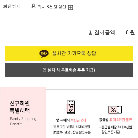
회원 혜택
최대 8천원 할인
총 결제금액
원
0