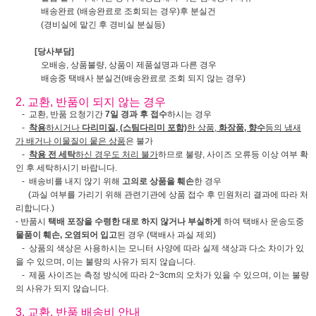
배송완료 (배송완료로 조회되는 경우)후 분실건
(경비실에 맡긴 후 경비실 분실등)
[당사부담]
오배송, 상품불량, 상품이 제품설명과 다른 경우
배송중 택배사 분실건(배송완료로 조회 되지 않는 경우)
2. 교환, 반품이 되지 않는 경우
- 교환, 반품 요청기간
7일 경과 후 접수
하시는 경우
-
착용
하시거나
다리미질, (스팀다리미 포함)
한 상품,
화장품, 향수
등의 냄새
가 배거나 이물질이 뭍은 상품
은 불가
-
착용 전 세탁
하신 경우도 처리 불가
하므로 불량, 사이즈 오류등 이상 여부 확
인 후 세탁하시기 바랍니다.
- 배송비를 내지 않기 위해
고의로 상품을 훼손
한 경우
(과실 여부를 가리기 위해 관련기관에 상품 접수 후 민원처리 결과에 따라 처
리합니다.)
- 반품시
택배 포장을 수령한 대로 하지 않거나 부실하게
하여 택배사 운송도중
물품이 훼손, 오염되어 입고
된 경우 (택배사 과실 제외)
- 상품의 색상은 사용하시는 모니터 사양에 따라 실제 색상과 다소 차이가 있
을 수 있으며, 이는 불량의 사유가 되지 않습니다.
- 제품 사이즈는 측정 방식에 따라 2~3cm의 오차가 있을 수 있으며, 이는 불량
의 사유가 되지 않습니다.
3. 교환, 반품 배송비 안내