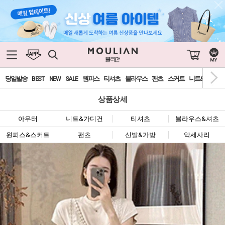
0
당일발송
BEST
NEW
SALE
원피스
티셔츠
블라우스
팬츠
스커트
니트&가디건
상품상세
아우터
니트&가디건
티셔츠
블라우스&셔츠
원피스&스커트
팬츠
신발&가방
악세사리