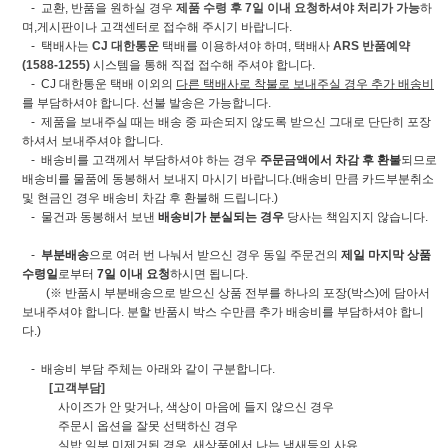
- 교환, 반품을 원하실 경우
제품 수령 후 7일 이내 요청하셔야 처리가 가능
하
며,게시판이나 고객센터로 접수해 주시기 바랍니다.
- 택배사는
CJ 대한통운
택배를 이용하셔야 하며, 택배사
ARS 반품예약
(1588-1255)
시스템을 통해 직접 접수해 주셔야 합니다.
- CJ 대한통운 택배 이외의
다른 택배사로 착불로 보내주실 경우 추가 배송비
를 부담하셔야 합니다. 선불 발송은 가능합니다.
- 제품을 보내주실 때는 배송 중 파손되지 않도록 받으신 그대로 단단히 포장
하셔서 보내주셔야 합니다.
- 배송비를 고객께서 부담하셔야 하는 경우
주문금액에서 차감 후 환불
되므로
배송비를 물품에 동봉해서 보내지 마시기 바랍니다.(배송비 만큼 카드부분취소
및 현금인 경우 배송비 차감 후 환불해 드립니다.)
- 물건과 동봉해서 보낸
배송비가 분실되는 경우
당사는 책임지지 않습니다.
-
부분배송
으로 여러 번 나눠서 받으신 경우 동일 주문건의
제일 마지막 상품
수령일
로부터
7일 이내 요청
하시면 됩니다.
(※ 반품시 부분배송으로 받으신 상품 전부를 하나의 포장(박스)에 담아서
보내주셔야 합니다. 분할 반품시 박스 수만큼 추가 배송비를 부담하셔야 합니
다.)
- 배송비 부담 주체는 아래와 같이 구분합니다.
[고객부담]
사이즈가 안 맞거나, 색상이 마음에 들지 않으신 경우
주문시 옵션을 잘못 선택하신 경우
실밥 일부 미제거된 경우, 새상품에서 나는 냄새등의 사유