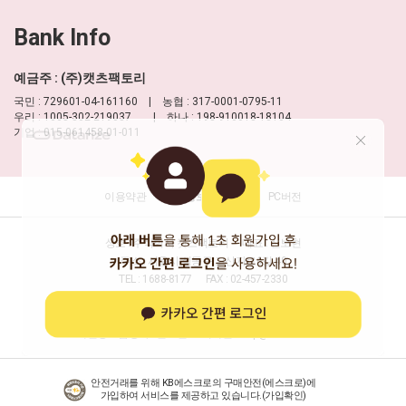
Bank Info
예금주 : (주)캣츠팩토리
국민 : 729601-04-161160 | 농협 : 317-0001-0795-11
우리 : 1005-302-219037 | 하나 : 198-910018-18104
기업 : 015-061458-01-011
이용약관
개인정보 처리방침
PC버전
상호 : 주식회사 캣츠팩토리
대표 : 신보현
주소 : 서울시 성동구 고산자로6길 40
TEL : 1688-8177
FAX : 02-457-2330
사업자등록번호 : 204-86-16277
(사업자정보확인)
통신판매업신고 : 제2013-서울성동-0032호
개인정보담당자 : 신보현
이메일 :
help@moulian.com
안전거래를 위해 KB에스크로의 구매안전(에스크로)에
가입하여 서비스를 제공하고 있습니다.(
가입확인
)