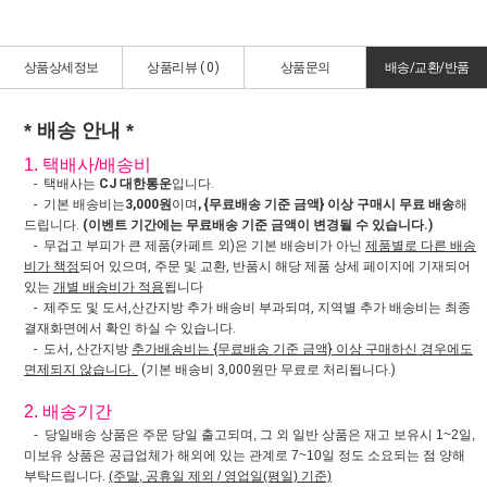
상품상세정보
상품리뷰 (
0
)
상품문의
배송/교환/반품
* 배송 안내 *
1. 택배사/배송비
- 택배사는
CJ 대한통운
입니다.
- 기본 배송비는
3,000원
이며
, {무료배송 기준 금액} 이상 구매시 무료 배송
해
드립니다.
(이벤트 기간에는 무료배송 기준 금액이 변경될 수 있습니다.)
- 무겁고 부피가 큰 제품(카페트 외)은 기본 배송비가 아닌
제품별로 다른 배송
비가 책정
되어 있으며, 주문 및 교환, 반품시 해당 제품 상세 페이지에 기재되어
있는
개별 배송비가 적용
됩니다
- 제주도 및 도서,산간지방 추가 배송비 부과되며, 지역별 추가 배송비는 최종
결재화면에서 확인 하실 수 있습니다.
- 도서, 산간지방
추가배송비는 {무료배송 기준 금액} 이상 구매하신 경우에도
면제되지 않습니다.
(기본 배송비 3,000원만 무료로 처리됩니다.)
2. 배송기간
- 당일배송 상품은 주문 당일 출고되며, 그 외 일반 상품은 재고 보유시 1~2일,
미보유 상품은 공급업체가 해외에 있는 관계로 7~10일 정도 소요되는 점 양해
부탁드립니다.
(주말, 공휴일 제외 / 영업일(평일) 기준)