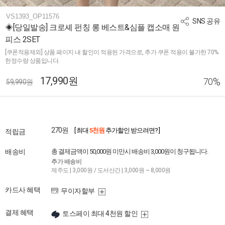
VS1393_OP11576
SNS 공유
◈[당일발송] 크로셰 펀칭 롱 베스트&심플 캡소매 원
피스 2SET
[쿠폰적용제외] 상품 페이지 내 할인이 적용된 가격으로, 추가 쿠폰 적용이 불가한 70%
한정수량 상품입니다.
17,990원
%
70
59,990원
270원
[ 최대
5천원
추가할인 받으려면? ]
적립금
배송비
총 결제금액이 50,000원 미만시 배송비 3,000원이 청구됩니다.
추가 배송비
제주도 | 3,000원 / 도서산간 | 3,000원 ~ 8,000원
카드사 혜택
무이자할부
결제 혜택
토스페이 최대 4천원 할인