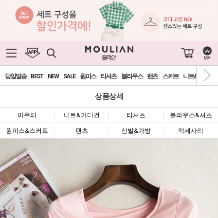
0
당일발송
BEST
NEW
SALE
원피스
티셔츠
블라우스
팬츠
스커트
니트&가디건
상품상세
아우터
니트&가디건
티셔츠
블라우스&셔츠
원피스&스커트
팬츠
신발&가방
악세사리