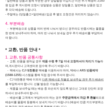
- 일반배송 상품과 함께 주문한 경우 당일발송 마감시간 이전 추가 배송비 3,000
원 입금 후 게시판에 요청시 당일발송 상품은 당일출고, 일반배송 상품은 입고
후 각각 배송해 드립니다.
- 주말에는 (당일출고+일반배송) 입금 후 별도 요청건은 처리되지 않습니다.
4. 부분배송
- 부분배송으로 상품을 여러 번에 나눠서 받으신 경우라도 반품시에는 물품을
한 번에 보내주셔야 하며, 여러 번 나눠서 보내실 경우 추가 배송비를 부담하셔
야 합니다.
* 교환, 반품 안내 *
1. 교환, 반품 공통사항
- 교환, 반품을 원하실 경우
제품 수령 후 7일 이내 요청하셔야 처리가 가능
하
며,게시판이나 고객센터로 접수해 주시기 바랍니다.
- 택배사는
CJ 대한통운
택배를 이용하셔야 하며, 택배사
ARS 반품예약
(1588-1255)
시스템을 통해 직접 접수해 주셔야 합니다.
- CJ 대한통운 택배 이외의
다른 택배사로 착불로 보내주실 경우 추가 배송비
를 부담하셔야 합니다. 선불 발송은 가능합니다.
- 제품을 보내주실 때는 배송 중 파손되지 않도록 받으신 그대로 단단히 포장
하셔서 보내주셔야 합니다.
- 배송비를 고객께서 부담하셔야 하는 경우
주문금액에서 차감 후 환불
되므로
배송비를 물품에 동봉해서 보내지 마시기 바랍니다.(배송비 만큼 카드부분취소
및 현금인 경우 배송비 차감 후 환불해 드립니다.)