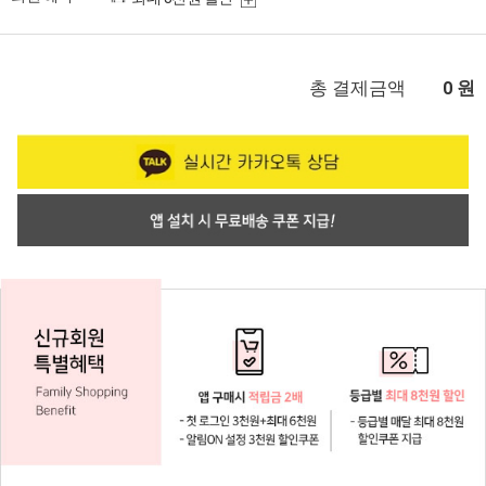
총 결제금액
원
0