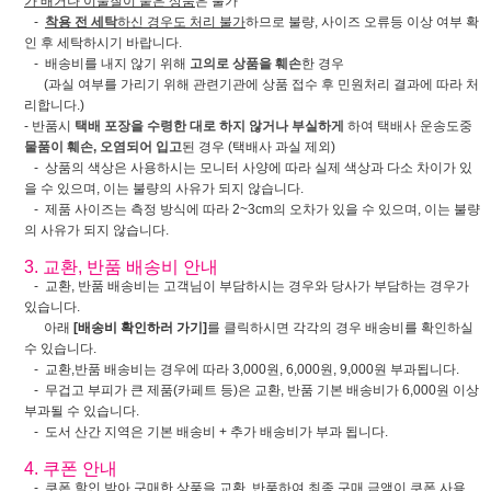
가 배거나 이물질이 뭍은 상품
은 불가
-
착용 전 세탁
하신 경우도 처리 불가
하므로 불량, 사이즈 오류등 이상 여부 확
인 후 세탁하시기 바랍니다.
- 배송비를 내지 않기 위해
고의로 상품을 훼손
한 경우
(과실 여부를 가리기 위해 관련기관에 상품 접수 후 민원처리 결과에 따라 처
리합니다.)
- 반품시
택배 포장을 수령한 대로 하지 않거나 부실하게
하여 택배사 운송도중
물품이 훼손, 오염되어 입고
된 경우 (택배사 과실 제외)
- 상품의 색상은 사용하시는 모니터 사양에 따라 실제 색상과 다소 차이가 있
을 수 있으며, 이는 불량의 사유가 되지 않습니다.
- 제품 사이즈는 측정 방식에 따라 2~3cm의 오차가 있을 수 있으며, 이는 불량
의 사유가 되지 않습니다.
3. 교환, 반품 배송비 안내
- 교환, 반품 배송비는 고객님이 부담하시는 경우와 당사가 부담하는 경우가
있습니다.
아래
[배송비 확인하러 가기]
를 클릭하시면 각각의 경우 배송비를 확인하실
수 있습니다.
- 교환,반품 배송비는 경우에 따라 3,000원, 6,000원, 9,000원 부과됩니다.
- 무겁고 부피가 큰 제품(카페트 등)은 교환, 반품 기본 배송비가 6,000원 이상
부과될 수 있습니다.
- 도서 산간 지역은 기본 배송비 + 추가 배송비가 부과 됩니다.
4. 쿠폰 안내
- 쿠폰 할인 받아 구매한 상품을 교환, 반품하여
최종 구매 금액이 쿠폰 사용