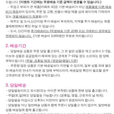
드립니다.
(이벤트 기간에는 무료배송 기준 금액이 변경될 수 있습니다.)
- 무겁고 부피가 큰 제품(카페트 외)은 기본 배송비가 아닌
제품별로 다른 배송
비가 책정
되어 있으며, 주문 및 교환, 반품시 해당 제품 상세 페이지에 기재되어
있는
개별 배송비가 적용
됩니다
- 제주도 및 도서,산간지방 추가 배송비 부과되며, 지역별 추가 배송비는 최종
결재화면에서 확인 하실 수 있습니다.
- 도서, 산간지방
추가배송비는 {무료배송 기준 금액} 이상 구매하신 경우에도
면제되지 않습니다.
(기본 배송비 3,000원만 무료로 처리됩니다.)
2. 배송기간
- 당일배송 상품은 주문 당일 출고되며, 그 외 일반 상품은 재고 보유시 1~2일,
미보유 상품은 공급업체가 해외에 있는 관계로 7~10일 정도 소요되는 점 양해
부탁드립니다.
(주말, 공휴일 제외 / 영업일(평일) 기준)
- 주문량 많은 상품은 기본 배송일보다 지연될 수 있으며, 일부 상품 외에 별도
의 배송지연 안내가 어려운 점 양해 부탁드리며, 배송일정 확인이 필요할 경우
고객센터로 문의주실 것을 부탁드립니다.
3. 당일배송
- 당일발송이라고 표시된(또는 아이콘 부착된) 상품에 한해 당일 출고됩니다.
- 주말(토,일)에도 당일발송 가능합니다. (공휴일, 명절, 근로자의 날 제외).
- 당일발송 마감시간 오후3시 이전까지 결제가 완료되어야 합니다.
- 당일발송 아닌 일반배송 상품과 함께 주문시 당일출고 되지 않으며, 일반배송
상품 배송일에 함께 출고됩니다.