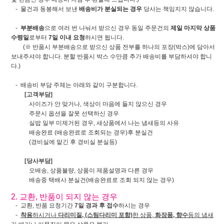
- 물건과 동봉해서 보낸
배송비가 분실되는 경우
당사는 책임지지 않습니다.
-
부분배송
으로 여러 번 나눠서 받으신 경우 동일 주문건의
제일 마지막 상품
수령일
로부터
7일 이내 요청
하시면 됩니다.
(※ 반품시 부분배송으로 받으신 상품 전부를 하나의 포장(박스)에 담아서
보내주셔야 합니다. 분할 반품시 박스 수만큼 추가 배송비를 부담하셔야 합니
다.)
- 배송비 부담 주체는 아래와 같이 구분합니다.
[고객부담]
사이즈가 안 맞거나, 색상이 마음에 들지 않으신 경우
주문시 옵션을 잘못 선택하신 경우
실밥 일부 미제거된 경우, 새상품에서 나는 냄새등의 사유
배송완료 (배송완료로 조회되는 경우)후 분실건
(경비실에 맡긴 후 경비실 분실등)
[당사부담]
오배송, 상품불량, 상품이 제품설명과 다른 경우
배송중 택배사 분실건(배송완료로 조회 되지 않는 경우)
2. 교환, 반품이 되지 않는 경우
- 교환, 반품 요청기간
7일 경과 후 접수
하시는 경우
-
착용
하시거나
다리미질, (스팀다리미 포함)
한 상품,
화장품, 향수
등의 냄새