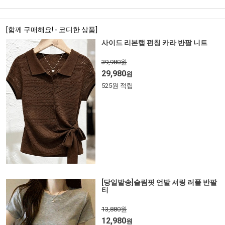
[함께 구매해요! - 코디한 상품]
사이드 리본랩 펀칭 카라 반팔 니트
39,980원
29,980
원
525원 적립
[당일발송]슬림핏 언발 셔링 러플 반팔
티
13,880원
12,980
원