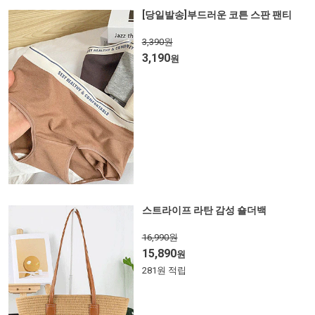
[당일발송]부드러운 코튼 스판 팬티
3,390원
3,190
원
스트라이프 라탄 감성 숄더백
16,990원
15,890
원
281원 적립