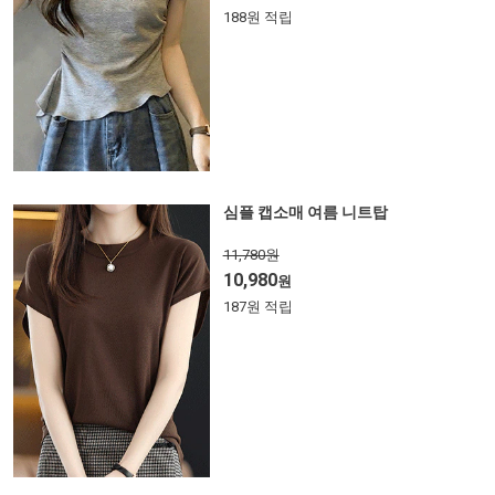
188원 적립
심플 캡소매 여름 니트탑
11,780원
10,980
원
187원 적립