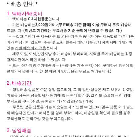
* 배송 안내 *
1. 택배사/배송비
- 택배사는
CJ 대한통운
입니다.
- 기본 배송비는
3,000원
이며
, {무료배송 기준 금액} 이상 구매시 무료 배송
해
드립니다.
(이벤트 기간에는 무료배송 기준 금액이 변경될 수 있습니다.)
- 무겁고 부피가 큰 제품(카페트 외)은 기본 배송비가 아닌
제품별로 다른 배송
비가 책정
되어 있으며, 주문 및 교환, 반품시 해당 제품 상세 페이지에 기재되어
있는
개별 배송비가 적용
됩니다
- 제주도 및 도서,산간지방 추가 배송비 부과되며, 지역별 추가 배송비는 최종
결재화면에서 확인 하실 수 있습니다.
- 도서, 산간지방
추가배송비는 {무료배송 기준 금액} 이상 구매하신 경우에도
면제되지 않습니다.
(기본 배송비 3,000원만 무료로 처리됩니다.)
2. 배송기간
- 당일배송 상품은 주문 당일 출고되며, 그 외 일반 상품은 재고 보유시 1~2일,
미보유 상품은 공급업체가 해외에 있는 관계로 7~10일 정도 소요되는 점 양해
부탁드립니다.
(주말, 공휴일 제외 / 영업일(평일) 기준)
- 주문량 많은 상품은 기본 배송일보다 지연될 수 있으며, 일부 상품 외에 별도
의 배송지연 안내가 어려운 점 양해 부탁드리며, 배송일정 확인이 필요할 경우
고객센터로 문의주실 것을 부탁드립니다.
3. 당일배송