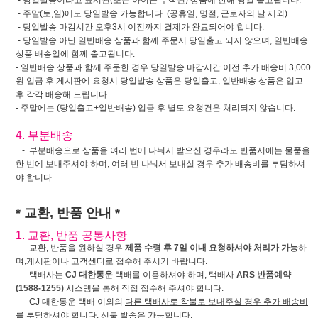
- 당일발송이라고 표시된(또는 아이콘 부착된) 상품에 한해 당일 출고됩니다.
- 주말(토,일)에도 당일발송 가능합니다. (공휴일, 명절, 근로자의 날 제외).
- 당일발송 마감시간 오후3시 이전까지 결제가 완료되어야 합니다.
- 당일발송 아닌 일반배송 상품과 함께 주문시 당일출고 되지 않으며, 일반배송
상품 배송일에 함께 출고됩니다.
- 일반배송 상품과 함께 주문한 경우 당일발송 마감시간 이전 추가 배송비 3,000
원 입금 후 게시판에 요청시 당일발송 상품은 당일출고, 일반배송 상품은 입고
후 각각 배송해 드립니다.
- 주말에는 (당일출고+일반배송) 입금 후 별도 요청건은 처리되지 않습니다.
4. 부분배송
- 부분배송으로 상품을 여러 번에 나눠서 받으신 경우라도 반품시에는 물품을
한 번에 보내주셔야 하며, 여러 번 나눠서 보내실 경우 추가 배송비를 부담하셔
야 합니다.
* 교환, 반품 안내 *
1. 교환, 반품 공통사항
- 교환, 반품을 원하실 경우
제품 수령 후 7일 이내 요청하셔야 처리가 가능
하
며,게시판이나 고객센터로 접수해 주시기 바랍니다.
- 택배사는
CJ 대한통운
택배를 이용하셔야 하며, 택배사
ARS 반품예약
(1588-1255)
시스템을 통해 직접 접수해 주셔야 합니다.
- CJ 대한통운 택배 이외의
다른 택배사로 착불로 보내주실 경우 추가 배송비
를 부담하셔야 합니다. 선불 발송은 가능합니다.