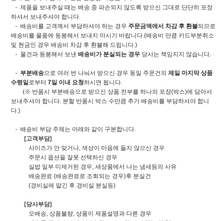
- 제품을 보내주실 때는 배송 중 파손되지 않도록 받으신 그대로 단단히 포장
하셔서 보내주셔야 합니다.
- 배송비를 고객께서 부담하셔야 하는 경우
주문금액에서 차감 후 환불
되므로
배송비를 물품에 동봉해서 보내지 마시기 바랍니다.(배송비 만큼 카드부분취소
및 현금인 경우 배송비 차감 후 환불해 드립니다.)
- 물건과 동봉해서 보낸
배송비가 분실되는 경우
당사는 책임지지 않습니다.
-
부분배송
으로 여러 번 나눠서 받으신 경우 동일 주문건의
제일 마지막 상품
수령일
로부터
7일 이내 요청
하시면 됩니다.
(※ 반품시 부분배송으로 받으신 상품 전부를 하나의 포장(박스)에 담아서
보내주셔야 합니다. 분할 반품시 박스 수만큼 추가 배송비를 부담하셔야 합니
다.)
- 배송비 부담 주체는 아래와 같이 구분합니다.
[고객부담]
사이즈가 안 맞거나, 색상이 마음에 들지 않으신 경우
주문시 옵션을 잘못 선택하신 경우
실밥 일부 미제거된 경우, 새상품에서 나는 냄새등의 사유
배송완료 (배송완료로 조회되는 경우)후 분실건
(경비실에 맡긴 후 경비실 분실등)
[당사부담]
오배송, 상품불량, 상품이 제품설명과 다른 경우