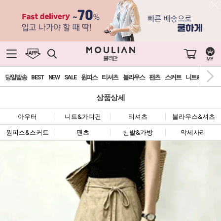
당일발송
BEST
NEW
SALE
원피스
티셔츠
블라우스
팬츠
스커트
니트&가디건
상품상세
아우터
니트&가디건
티셔츠
블라우스&셔츠
원피스&스커트
팬츠
신발&가방
악세사리