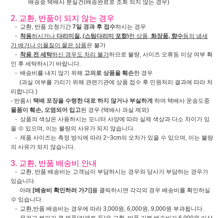
배송중 택배사 분실건(배송완료로 조회 되지 않는 경우)
2. 교환, 반품이 되지 않는 경우
- 교환, 반품 요청기간
7일 경과 후 접수
하시는 경우
-
착용
하시거나
다리미질, (스팀다리미 포함)
한 상품,
화장품, 향수
등의 냄새
가 배거나 이물질이 뭍은 상품
은 불가
-
착용 전 세탁
하신 경우도 처리 불가
하므로 불량, 사이즈 오류등 이상 여부 확
인 후 세탁하시기 바랍니다.
- 배송비를 내지 않기 위해
고의로 상품을 훼손
한 경우
(과실 여부를 가리기 위해 관련기관에 상품 접수 후 민원처리 결과에 따라 처
리합니다.)
- 반품시
택배 포장을 수령한 대로 하지 않거나 부실하게
하여 택배사 운송도중
물품이 훼손, 오염되어 입고
된 경우 (택배사 과실 제외)
- 상품의 색상은 사용하시는 모니터 사양에 따라 실제 색상과 다소 차이가 있
을 수 있으며, 이는 불량의 사유가 되지 않습니다.
- 제품 사이즈는 측정 방식에 따라 2~3cm의 오차가 있을 수 있으며, 이는 불량
의 사유가 되지 않습니다.
3. 교환, 반품 배송비 안내
- 교환, 반품 배송비는 고객님이 부담하시는 경우와 당사가 부담하는 경우가
있습니다.
아래
[배송비 확인하러 가기]
를 클릭하시면 각각의 경우 배송비를 확인하실
수 있습니다.
- 교환,반품 배송비는 경우에 따라 3,000원, 6,000원, 9,000원 부과됩니다.