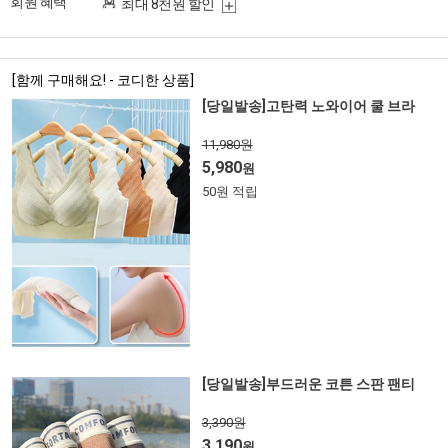
회원 혜택
최대 8천원 할인
[함께 구매해요! - 코디한 상품]
[당일발송]고탄력 노와이어 쿨 브라
11,980원
5,980
원
50원 적립
[당일발송]부드러운 코튼 스판 팬티
3,390원
3,190
원