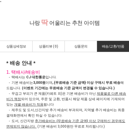
"
딱
나랑
어울리는 추천 아이템
상품상세정보
상품리뷰 (
0
)
상품문의
배송/교환/반품
* 배송 안내 *
1. 택배사/배송비
- 택배사는
CJ 대한통운
입니다.
- 기본 배송비는
3,000원
이며
, {무료배송 기준 금액} 이상 구매시 무료 배송
해
드립니다.
(이벤트 기간에는 무료배송 기준 금액이 변경될 수 있습니다.)
- 무겁고 부피가 큰 제품(카페트 외)은 기본 배송비가 아닌
제품별로 다른 배송
비가 책정
되어 있으며, 주문 및 교환, 반품시 해당 제품 상세 페이지에 기재되어
있는
개별 배송비가 적용
됩니다
- 제주도 및 도서,산간지방 추가 배송비 부과되며, 지역별 추가 배송비는 최종
결재화면에서 확인 하실 수 있습니다.
- 도서, 산간지방
추가배송비는 {무료배송 기준 금액} 이상 구매하신 경우에도
면제되지 않습니다.
(기본 배송비 3,000원만 무료로 처리됩니다.)