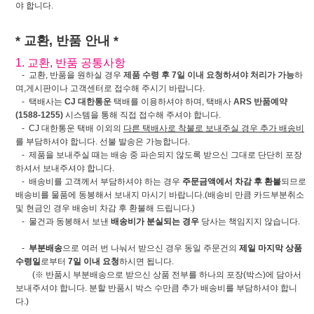
야 합니다.
* 교환, 반품 안내 *
1. 교환, 반품 공통사항
- 교환, 반품을 원하실 경우
제품 수령 후 7일 이내 요청하셔야 처리가 가능
하
며,게시판이나 고객센터로 접수해 주시기 바랍니다.
- 택배사는
CJ 대한통운
택배를 이용하셔야 하며, 택배사
ARS 반품예약
(1588-1255)
시스템을 통해 직접 접수해 주셔야 합니다.
- CJ 대한통운 택배 이외의
다른 택배사로 착불로 보내주실 경우 추가 배송비
를 부담하셔야 합니다. 선불 발송은 가능합니다.
- 제품을 보내주실 때는 배송 중 파손되지 않도록 받으신 그대로 단단히 포장
하셔서 보내주셔야 합니다.
- 배송비를 고객께서 부담하셔야 하는 경우
주문금액에서 차감 후 환불
되므로
배송비를 물품에 동봉해서 보내지 마시기 바랍니다.(배송비 만큼 카드부분취소
및 현금인 경우 배송비 차감 후 환불해 드립니다.)
- 물건과 동봉해서 보낸
배송비가 분실되는 경우
당사는 책임지지 않습니다.
-
부분배송
으로 여러 번 나눠서 받으신 경우 동일 주문건의
제일 마지막 상품
수령일
로부터
7일 이내 요청
하시면 됩니다.
(※ 반품시 부분배송으로 받으신 상품 전부를 하나의 포장(박스)에 담아서
보내주셔야 합니다. 분할 반품시 박스 수만큼 추가 배송비를 부담하셔야 합니
다.)