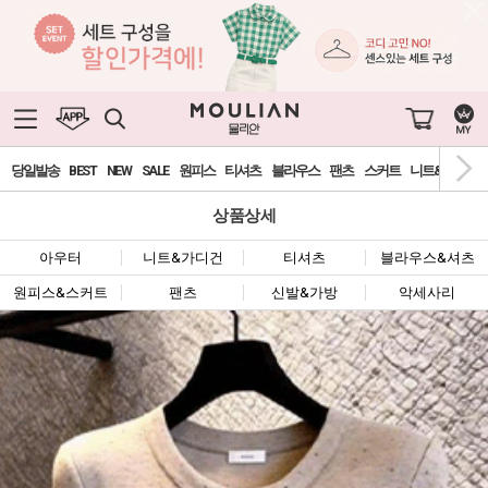
당일발송
BEST
NEW
SALE
원피스
티셔츠
블라우스
팬츠
스커트
니트&가디건
상품상세
아우터
니트&가디건
티셔츠
블라우스&셔츠
원피스&스커트
팬츠
신발&가방
악세사리