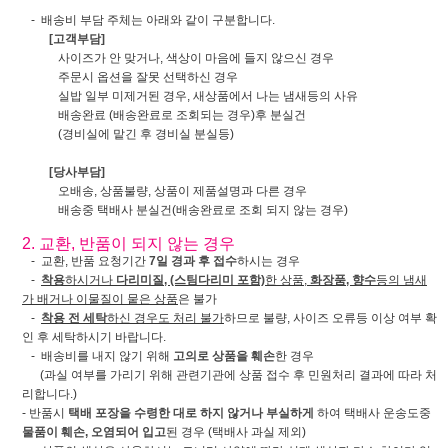
- 배송비 부담 주체는 아래와 같이 구분합니다.
[고객부담]
사이즈가 안 맞거나, 색상이 마음에 들지 않으신 경우
주문시 옵션을 잘못 선택하신 경우
실밥 일부 미제거된 경우, 새상품에서 나는 냄새등의 사유
배송완료 (배송완료로 조회되는 경우)후 분실건
(경비실에 맡긴 후 경비실 분실등)
[당사부담]
오배송, 상품불량, 상품이 제품설명과 다른 경우
배송중 택배사 분실건(배송완료로 조회 되지 않는 경우)
2. 교환, 반품이 되지 않는 경우
- 교환, 반품 요청기간
7일 경과 후 접수
하시는 경우
-
착용
하시거나
다리미질, (스팀다리미 포함)
한 상품,
화장품, 향수
등의 냄새
가 배거나 이물질이 뭍은 상품
은 불가
-
착용 전 세탁
하신 경우도 처리 불가
하므로 불량, 사이즈 오류등 이상 여부 확
인 후 세탁하시기 바랍니다.
- 배송비를 내지 않기 위해
고의로 상품을 훼손
한 경우
(과실 여부를 가리기 위해 관련기관에 상품 접수 후 민원처리 결과에 따라 처
리합니다.)
- 반품시
택배 포장을 수령한 대로 하지 않거나 부실하게
하여 택배사 운송도중
물품이 훼손, 오염되어 입고
된 경우 (택배사 과실 제외)