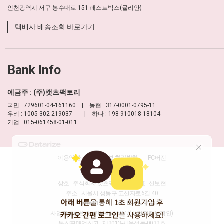
인천광역시 서구 봉수대로 151 패스트박스(뮬리안)
택배사 배송조회 바로가기
Bank Info
예금주 : (주)캣츠팩토리
국민 : 729601-04-161160 | 농협 : 317-0001-0795-11
우리 : 1005-302-219037 | 하나 : 198-910018-18104
기업 : 015-061458-01-011
이용약관
개인정보 처리방침
PC버전
상호 : 주식회사 캣츠팩토리
대표 : 신보현
주소 : 서울시 성동구 고산자로6길 40
TEL : 1688-8177
FAX : 02-457-2330
사업자등록번호 : 204-86-16277
(사업자정보확인)
통신판매업신고 : 제2013-서울성동-0032호