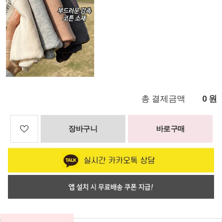
총 결제금액
원
0
장바구니
바로구매