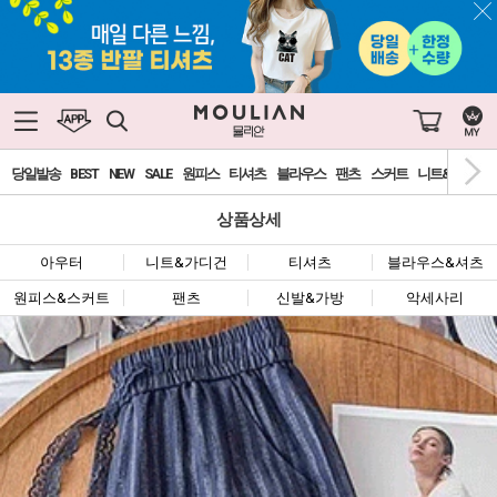
당일발송
BEST
NEW
SALE
원피스
티셔츠
블라우스
팬츠
스커트
니트&가디건
상품상세
아우터
니트&가디건
티셔츠
블라우스&셔츠
원피스&스커트
팬츠
신발&가방
악세사리