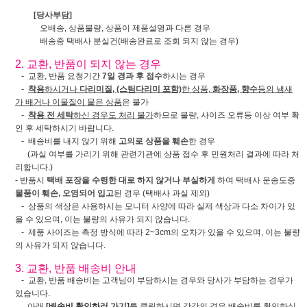
[당사부담]
오배송, 상품불량, 상품이 제품설명과 다른 경우
배송중 택배사 분실건(배송완료로 조회 되지 않는 경우)
2. 교환, 반품이 되지 않는 경우
- 교환, 반품 요청기간
7일 경과 후 접수
하시는 경우
-
착용
하시거나
다리미질, (스팀다리미 포함)
한 상품,
화장품, 향수
등의 냄새
가 배거나 이물질이 뭍은 상품
은 불가
-
착용 전 세탁
하신 경우도 처리 불가
하므로 불량, 사이즈 오류등 이상 여부 확
인 후 세탁하시기 바랍니다.
- 배송비를 내지 않기 위해
고의로 상품을 훼손
한 경우
(과실 여부를 가리기 위해 관련기관에 상품 접수 후 민원처리 결과에 따라 처
리합니다.)
- 반품시
택배 포장을 수령한 대로 하지 않거나 부실하게
하여 택배사 운송도중
물품이 훼손, 오염되어 입고
된 경우 (택배사 과실 제외)
- 상품의 색상은 사용하시는 모니터 사양에 따라 실제 색상과 다소 차이가 있
을 수 있으며, 이는 불량의 사유가 되지 않습니다.
- 제품 사이즈는 측정 방식에 따라 2~3cm의 오차가 있을 수 있으며, 이는 불량
의 사유가 되지 않습니다.
3. 교환, 반품 배송비 안내
- 교환, 반품 배송비는 고객님이 부담하시는 경우와 당사가 부담하는 경우가
있습니다.
아래
[배송비 확인하러 가기]
를 클릭하시면 각각의 경우 배송비를 확인하실