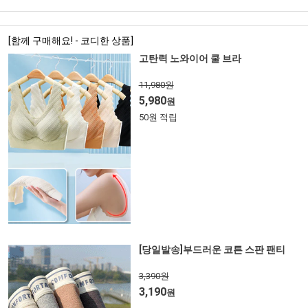
[함께 구매해요! - 코디한 상품]
고탄력 노와이어 쿨 브라
11,980원
5,980
원
50원 적립
[당일발송]부드러운 코튼 스판 팬티
3,390원
3,190
원