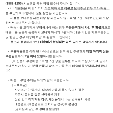
(1588-1255)
시스템을 통해 직접 접수해 주셔야 합니다.
- CJ 대한통운 택배 이외의
다른 택배사로 착불로 보내주실 경우 추가 배송비
를 부담하셔야 합니다. 선불 발송은 가능합니다.
- 제품을 보내주실 때는 배송 중 파손되지 않도록 받으신 그대로 단단히 포장
하셔서 보내주셔야 합니다.
- 배송비를 고객께서 부담하셔야 하는 경우
주문금액에서 차감 후 환불
되므로
배송비를 물품에 동봉해서 보내지 마시기 바랍니다.(배송비 만큼 카드부분취소
및 현금인 경우 배송비 차감 후 환불해 드립니다.)
- 물건과 동봉해서 보낸
배송비가 분실되는 경우
당사는 책임지지 않습니다.
-
부분배송
으로 여러 번 나눠서 받으신 경우 동일 주문건의
제일 마지막 상품
수령일
로부터
7일 이내 요청
하시면 됩니다.
(※ 반품시 부분배송으로 받으신 상품 전부를 하나의 포장(박스)에 담아서
보내주셔야 합니다. 분할 반품시 박스 수만큼 추가 배송비를 부담하셔야 합니
다.)
- 배송비 부담 주체는 아래와 같이 구분합니다.
[고객부담]
사이즈가 안 맞거나, 색상이 마음에 들지 않으신 경우
주문시 옵션을 잘못 선택하신 경우
실밥 일부 미제거된 경우, 새상품에서 나는 냄새등의 사유
배송완료 (배송완료로 조회되는 경우)후 분실건
(경비실에 맡긴 후 경비실 분실등)