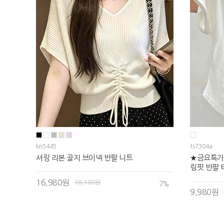
kn5445
ts7304a
셔링 리본 골지 브이넥 반팔 니트
★금요특가
림핏 반팔 
16,980원
18,180원
7
%
9,980원