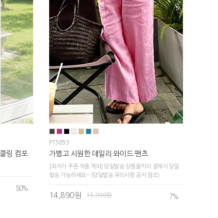
PT5853
쿨링 컴포
가볍고 시원한 데일리 와이드 팬츠
[최저가 쿠폰 적용 제외] 당일발송 상품들끼리 결제시 당일
발송 가능하세요~ (당일발송 유의사항 공지 참조)
50
%
14,890원
15,990원
7
%