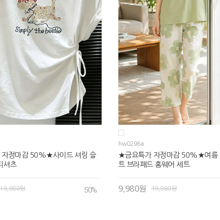
hw0296a
 자정마감 50%★사이드 셔링 슬
★금요특가 자정마감 50%★여름 
티셔츠
트 브라패드 홈웨어 세트
9,980원
19,980원
19,980원
50
%