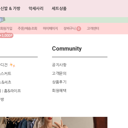
신발 & 가방
악세사리
세트상품
회원가입
주문/배송조회
마이페이지
장바구니
고객센터
0
Community
가디건
공지사항
고객문의
&스커트
상품후기
스&셔츠
회원혜택
리
홈&라이프
|
가방