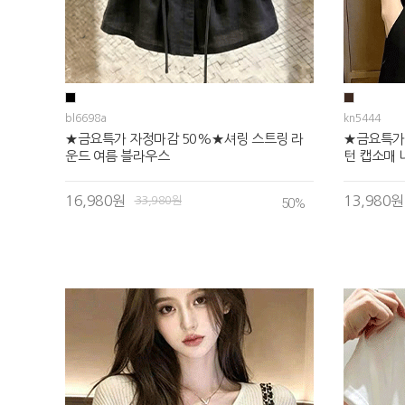
bl6698a
kn5444
★금요특가 자정마감 50%★셔링 스트링 라
★금요특가
운드 여름 블라우스
턴 캡소매 
16,980원
13,980원
33,980원
50
%