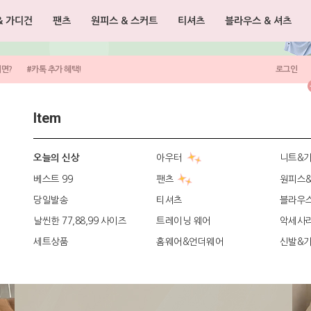
& 가디건
팬츠
원피스 & 스커트
티셔츠
블라우스 & 셔츠
려면?
#카톡 추가 혜택!
로그인
Item
아우터
니트&
오늘의 신상
베스트 99
팬츠
원피스
당일발송
티셔츠
블라우
날씬한 77,88,99 사이즈
트레이닝 웨어
악세사
세트상품
홈웨어&언더웨어
신발&