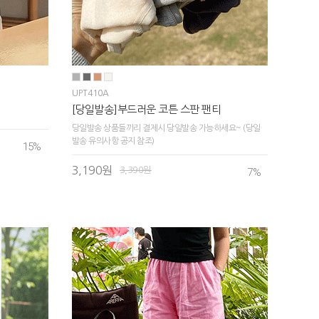
UPT410A
[당일발송]부드러운 코튼 스판 팬티
당일발송 상품들끼리 결제시 당일발송 가능하세요~ (당일
발송 유의사항 공지 참조)
15
%
3,190원
3,390원
7
%