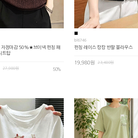
bl6746
 자정마감 50%★브이넥 펀칭 패
펀칭 레이스 캉캉 반팔 블라우스
니트탑
19,980원
23,480원
27,980원
50
%