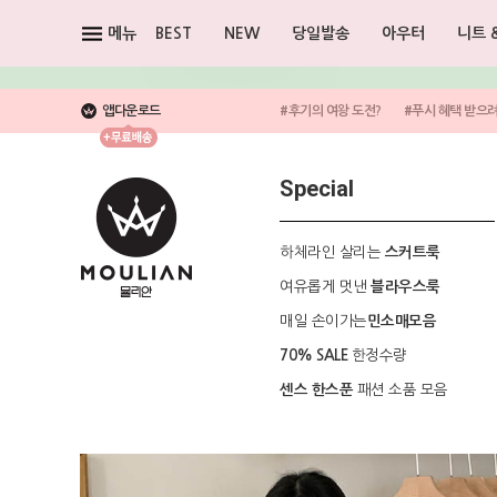
메뉴
BEST
NEW
당일발송
아우터
니트 
앱다운로드
#후기의 여왕 도전?
#푸시 혜택 받으
Special
하체라인 살리는
스커트룩
여유롭게 멋낸
블라우스룩
매일 손이가는
민소매모음
한정수량
70% SALE
패션 소품 모음
센스 한스푼