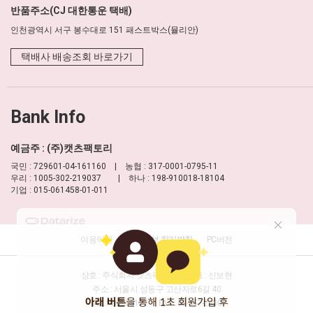
반품주소(CJ 대한통운 택배)
인천광역시 서구 봉수대로 151 패스트박스(뮬리안)
택배사 배송조회 바로가기
Bank Info
예금주 : (주)캣츠팩토리
국민 : 729601-04-161160 | 농협 : 317-0001-0795-11
우리 : 1005-302-219037 | 하나 : 198-910018-18104
기업 : 015-061458-01-011
이용약관
개인정보 처리방침
PC버전
상호 : 주식회사 캣츠팩토리
대표 : 신보현
주소 : 서울시 성동구 고산자로6길 40
TEL : 1688-8177
FAX : 02-457-2330