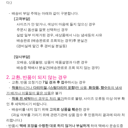
다.)
- 배송비 부담 주체는 아래와 같이 구분합니다.
[고객부담]
사이즈가 안 맞거나, 색상이 마음에 들지 않으신 경우
주문시 옵션을 잘못 선택하신 경우
실밥 일부 미제거된 경우, 새상품에서 나는 냄새등의 사유
배송완료 (배송완료로 조회되는 경우)후 분실건
(경비실에 맡긴 후 경비실 분실등)
[당사부담]
오배송, 상품불량, 상품이 제품설명과 다른 경우
배송중 택배사 분실건(배송완료로 조회 되지 않는 경우)
2. 교환, 반품이 되지 않는 경우
- 교환, 반품 요청기간
7일 경과 후 접수
하시는 경우
-
착용
하시거나
다리미질, (스팀다리미 포함)
한 상품,
화장품, 향수
등의 냄새
가 배거나 이물질이 뭍은 상품
은 불가
-
착용 전 세탁
하신 경우도 처리 불가
하므로 불량, 사이즈 오류등 이상 여부 확
인 후 세탁하시기 바랍니다.
- 배송비를 내지 않기 위해
고의로 상품을 훼손
한 경우
(과실 여부를 가리기 위해 관련기관에 상품 접수 후 민원처리 결과에 따라 처
리합니다.)
- 반품시
택배 포장을 수령한 대로 하지 않거나 부실하게
하여 택배사 운송도중