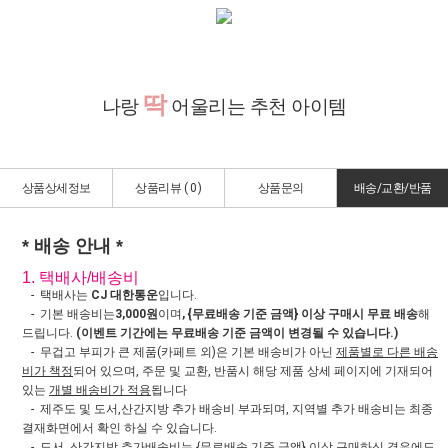
딱
나랑
어울리는 추천 아이템
상품상세정보
상품리뷰 (
0
)
상품문의
배송/교환/반품
* 배송 안내 *
1. 택배사/배송비
- 택배사는
CJ 대한통운
입니다.
- 기본 배송비는
3,000원
이며
, {무료배송 기준 금액} 이상 구매시 무료 배송
해
드립니다.
(이벤트 기간에는 무료배송 기준 금액이 변경될 수 있습니다.)
- 무겁고 부피가 큰 제품(카페트 외)은 기본 배송비가 아닌
제품별로 다른 배송
비가 책정
되어 있으며, 주문 및 교환, 반품시 해당 제품 상세 페이지에 기재되어
있는
개별 배송비가 적용
됩니다
- 제주도 및 도서,산간지방 추가 배송비 부과되며, 지역별 추가 배송비는 최종
결재화면에서 확인 하실 수 있습니다.
- 도서, 산간지방
추가배송비는 {무료배송 기준 금액} 이상 구매하신 경우에도