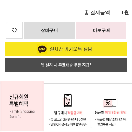
총 결제금액
원
0
장바구니
바로구매