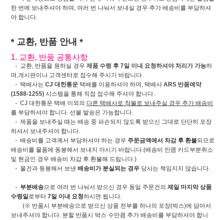
한 번에 보내주셔야 하며, 여러 번 나눠서 보내실 경우 추가 배송비를 부담하셔
야 합니다.
* 교환, 반품 안내 *
1. 교환, 반품 공통사항
- 교환, 반품을 원하실 경우
제품 수령 후 7일 이내 요청하셔야 처리가 가능
하
며,게시판이나 고객센터로 접수해 주시기 바랍니다.
- 택배사는
CJ 대한통운
택배를 이용하셔야 하며, 택배사
ARS 반품예약
(1588-1255)
시스템을 통해 직접 접수해 주셔야 합니다.
- CJ 대한통운 택배 이외의
다른 택배사로 착불로 보내주실 경우 추가 배송비
를 부담하셔야 합니다. 선불 발송은 가능합니다.
- 제품을 보내주실 때는 배송 중 파손되지 않도록 받으신 그대로 단단히 포장
하셔서 보내주셔야 합니다.
- 배송비를 고객께서 부담하셔야 하는 경우
주문금액에서 차감 후 환불
되므로
배송비를 물품에 동봉해서 보내지 마시기 바랍니다.(배송비 만큼 카드부분취소
및 현금인 경우 배송비 차감 후 환불해 드립니다.)
- 물건과 동봉해서 보낸
배송비가 분실되는 경우
당사는 책임지지 않습니다.
-
부분배송
으로 여러 번 나눠서 받으신 경우 동일 주문건의
제일 마지막 상품
수령일
로부터
7일 이내 요청
하시면 됩니다.
(※ 반품시 부분배송으로 받으신 상품 전부를 하나의 포장(박스)에 담아서
보내주셔야 합니다. 분할 반품시 박스 수만큼 추가 배송비를 부담하셔야 합니