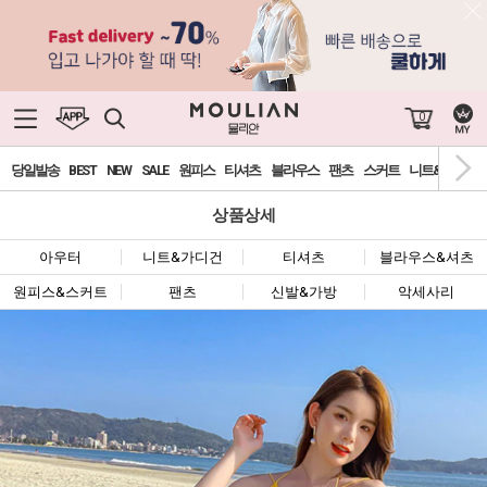
0
당일발송
BEST
NEW
SALE
원피스
티셔츠
블라우스
팬츠
스커트
니트&가디건
상품상세
아우터
니트&가디건
티셔츠
블라우스&셔츠
원피스&스커트
팬츠
신발&가방
악세사리