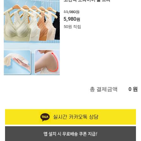
11,980원
5,980
원
50원 적립
총 결제금액
원
0