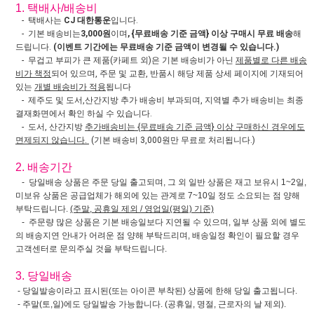
1. 택배사/배송비
- 택배사는
CJ 대한통운
입니다.
- 기본 배송비는
3,000원
이며
, {무료배송 기준 금액} 이상 구매시 무료 배송
해
드립니다.
(이벤트 기간에는 무료배송 기준 금액이 변경될 수 있습니다.)
- 무겁고 부피가 큰 제품(카페트 외)은 기본 배송비가 아닌
제품별로 다른 배송
비가 책정
되어 있으며, 주문 및 교환, 반품시 해당 제품 상세 페이지에 기재되어
있는
개별 배송비가 적용
됩니다
- 제주도 및 도서,산간지방 추가 배송비 부과되며, 지역별 추가 배송비는 최종
결재화면에서 확인 하실 수 있습니다.
- 도서, 산간지방
추가배송비는 {무료배송 기준 금액} 이상 구매하신 경우에도
면제되지 않습니다.
(기본 배송비 3,000원만 무료로 처리됩니다.)
2. 배송기간
- 당일배송 상품은 주문 당일 출고되며, 그 외 일반 상품은 재고 보유시 1~2일,
미보유 상품은 공급업체가 해외에 있는 관계로 7~10일 정도 소요되는 점 양해
부탁드립니다.
(주말, 공휴일 제외 / 영업일(평일) 기준)
- 주문량 많은 상품은 기본 배송일보다 지연될 수 있으며, 일부 상품 외에 별도
의 배송지연 안내가 어려운 점 양해 부탁드리며, 배송일정 확인이 필요할 경우
고객센터로 문의주실 것을 부탁드립니다.
3. 당일배송
- 당일발송이라고 표시된(또는 아이콘 부착된) 상품에 한해 당일 출고됩니다.
- 주말(토,일)에도 당일발송 가능합니다. (공휴일, 명절, 근로자의 날 제외).