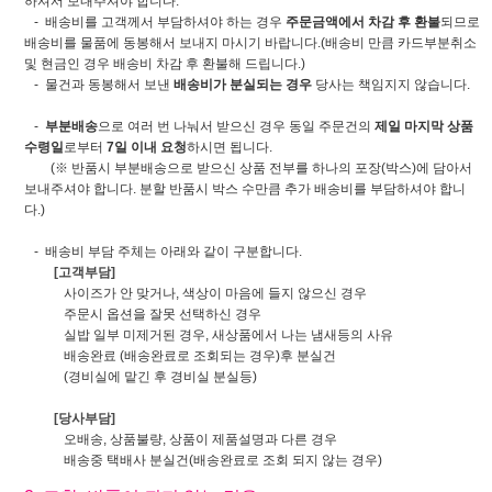
하셔서 보내주셔야 합니다.
- 배송비를 고객께서 부담하셔야 하는 경우
주문금액에서 차감 후 환불
되므로
배송비를 물품에 동봉해서 보내지 마시기 바랍니다.(배송비 만큼 카드부분취소
및 현금인 경우 배송비 차감 후 환불해 드립니다.)
- 물건과 동봉해서 보낸
배송비가 분실되는 경우
당사는 책임지지 않습니다.
-
부분배송
으로 여러 번 나눠서 받으신 경우 동일 주문건의
제일 마지막 상품
수령일
로부터
7일 이내 요청
하시면 됩니다.
(※ 반품시 부분배송으로 받으신 상품 전부를 하나의 포장(박스)에 담아서
보내주셔야 합니다. 분할 반품시 박스 수만큼 추가 배송비를 부담하셔야 합니
다.)
- 배송비 부담 주체는 아래와 같이 구분합니다.
[고객부담]
사이즈가 안 맞거나, 색상이 마음에 들지 않으신 경우
주문시 옵션을 잘못 선택하신 경우
실밥 일부 미제거된 경우, 새상품에서 나는 냄새등의 사유
배송완료 (배송완료로 조회되는 경우)후 분실건
(경비실에 맡긴 후 경비실 분실등)
[당사부담]
오배송, 상품불량, 상품이 제품설명과 다른 경우
배송중 택배사 분실건(배송완료로 조회 되지 않는 경우)