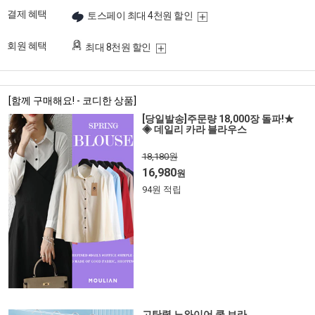
결제 혜택
토스페이 최대 4천원 할인
회원 혜택
최대 8천원 할인
[함께 구매해요! - 코디한 상품]
[당일발송]주문량 18,000장 돌파!★
◈ 데일리 카라 블라우스
18,180원
16,980
원
94원 적립
고탄력 노와이어 쿨 브라