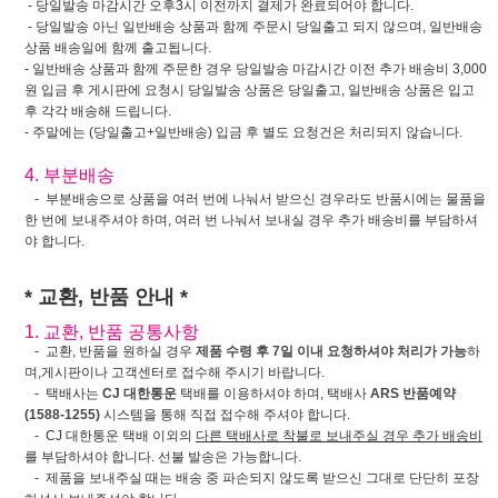
- 당일발송 마감시간 오후3시 이전까지 결제가 완료되어야 합니다.
- 당일발송 아닌 일반배송 상품과 함께 주문시 당일출고 되지 않으며, 일반배송
상품 배송일에 함께 출고됩니다.
- 일반배송 상품과 함께 주문한 경우 당일발송 마감시간 이전 추가 배송비 3,000
원 입금 후 게시판에 요청시 당일발송 상품은 당일출고, 일반배송 상품은 입고
후 각각 배송해 드립니다.
- 주말에는 (당일출고+일반배송) 입금 후 별도 요청건은 처리되지 않습니다.
4. 부분배송
- 부분배송으로 상품을 여러 번에 나눠서 받으신 경우라도 반품시에는 물품을
한 번에 보내주셔야 하며, 여러 번 나눠서 보내실 경우 추가 배송비를 부담하셔
야 합니다.
* 교환, 반품 안내 *
1. 교환, 반품 공통사항
- 교환, 반품을 원하실 경우
제품 수령 후 7일 이내 요청하셔야 처리가 가능
하
며,게시판이나 고객센터로 접수해 주시기 바랍니다.
- 택배사는
CJ 대한통운
택배를 이용하셔야 하며, 택배사
ARS 반품예약
(1588-1255)
시스템을 통해 직접 접수해 주셔야 합니다.
- CJ 대한통운 택배 이외의
다른 택배사로 착불로 보내주실 경우 추가 배송비
를 부담하셔야 합니다. 선불 발송은 가능합니다.
- 제품을 보내주실 때는 배송 중 파손되지 않도록 받으신 그대로 단단히 포장