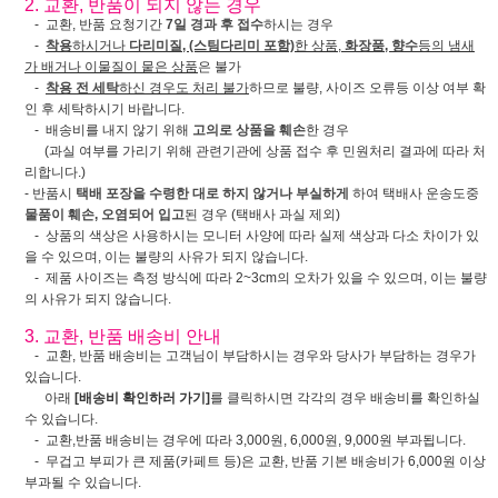
2. 교환, 반품이 되지 않는 경우
- 교환, 반품 요청기간
7일 경과 후 접수
하시는 경우
-
착용
하시거나
다리미질, (스팀다리미 포함)
한 상품,
화장품, 향수
등의 냄새
가 배거나 이물질이 뭍은 상품
은 불가
-
착용 전 세탁
하신 경우도 처리 불가
하므로 불량, 사이즈 오류등 이상 여부 확
인 후 세탁하시기 바랍니다.
- 배송비를 내지 않기 위해
고의로 상품을 훼손
한 경우
(과실 여부를 가리기 위해 관련기관에 상품 접수 후 민원처리 결과에 따라 처
리합니다.)
- 반품시
택배 포장을 수령한 대로 하지 않거나 부실하게
하여 택배사 운송도중
물품이 훼손, 오염되어 입고
된 경우 (택배사 과실 제외)
- 상품의 색상은 사용하시는 모니터 사양에 따라 실제 색상과 다소 차이가 있
을 수 있으며, 이는 불량의 사유가 되지 않습니다.
- 제품 사이즈는 측정 방식에 따라 2~3cm의 오차가 있을 수 있으며, 이는 불량
의 사유가 되지 않습니다.
3. 교환, 반품 배송비 안내
- 교환, 반품 배송비는 고객님이 부담하시는 경우와 당사가 부담하는 경우가
있습니다.
아래
[배송비 확인하러 가기]
를 클릭하시면 각각의 경우 배송비를 확인하실
수 있습니다.
- 교환,반품 배송비는 경우에 따라 3,000원, 6,000원, 9,000원 부과됩니다.
- 무겁고 부피가 큰 제품(카페트 등)은 교환, 반품 기본 배송비가 6,000원 이상
부과될 수 있습니다.