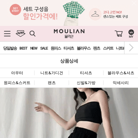
당일발송
BEST
NEW
SALE
원피스
티셔츠
블라우스
팬츠
스커트
니트&가디건
상품상세
아우터
니트&가디건
티셔츠
블라우스&셔츠
원피스&스커트
팬츠
신발&가방
악세사리