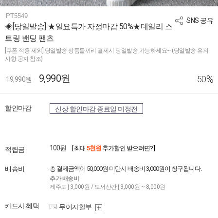
PT5549
SNS 공유
◈[당일발송] ★일요특가 자정마감 50%★데일리 스
트링 밴딩 팬츠
[쿠폰 적용 제외] 당일발송 상품들끼리 결제시 당일발송 가능하세요~ (당일발송 유의
사항 공지 참조)
9,990원
%
50
19,990원
할인마감
신상 할인마감 종료일 미정전
100원
[ 최대
5천원
추가할인 받으려면? ]
적립금
배송비
총 결제금액이 50,000원 미만시 배송비 3,000원이 청구됩니다.
추가 배송비
제주도 | 3,000원 / 도서산간 | 3,000원 ~ 8,000원
카드사 혜택
무이자할부