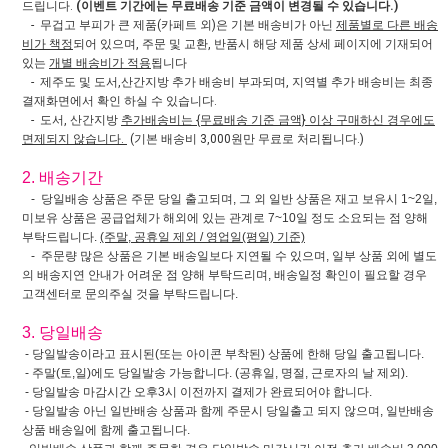
드립니다.
(이벤트 기간에는 무료배송 기준 금액이 변경될 수 있습니다.)
- 무겁고 부피가 큰 제품(카페트 외)은 기본 배송비가 아닌
제품별로 다른 배송
비가 책정
되어 있으며, 주문 및 교환, 반품시 해당 제품 상세 페이지에 기재되어
있는
개별 배송비가 적용
됩니다
- 제주도 및 도서,산간지방 추가 배송비 부과되며, 지역별 추가 배송비는 최종
결재화면에서 확인 하실 수 있습니다.
- 도서, 산간지방
추가배송비는 {무료배송 기준 금액} 이상 구매하신 경우에도
면제되지 않습니다.
(기본 배송비 3,000원만 무료로 처리됩니다.)
2. 배송기간
- 당일배송 상품은 주문 당일 출고되며, 그 외 일반 상품은 재고 보유시 1~2일,
미보유 상품은 공급업체가 해외에 있는 관계로 7~10일 정도 소요되는 점 양해
부탁드립니다.
(주말, 공휴일 제외 / 영업일(평일) 기준)
- 주문량 많은 상품은 기본 배송일보다 지연될 수 있으며, 일부 상품 외에 별도
의 배송지연 안내가 어려운 점 양해 부탁드리며, 배송일정 확인이 필요할 경우
고객센터로 문의주실 것을 부탁드립니다.
3. 당일배송
- 당일발송이라고 표시된(또는 아이콘 부착된) 상품에 한해 당일 출고됩니다.
- 주말(토,일)에도 당일발송 가능합니다. (공휴일, 명절, 근로자의 날 제외).
- 당일발송 마감시간 오후3시 이전까지 결제가 완료되어야 합니다.
- 당일발송 아닌 일반배송 상품과 함께 주문시 당일출고 되지 않으며, 일반배송
상품 배송일에 함께 출고됩니다.