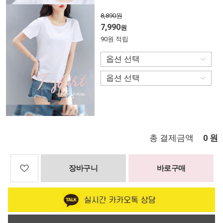
8,890원
7,990
원
90원 적립
총 결제금액
원
0
장바구니
바로구매