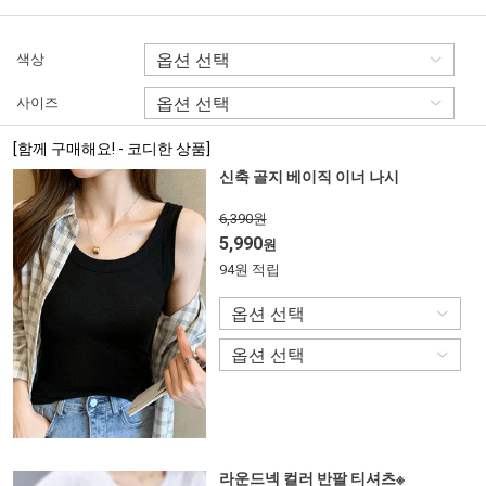
색상
사이즈
[함께 구매해요! - 코디한 상품]
신축 골지 베이직 이너 나시
6,390원
5,990
원
94원 적립
라운드넥 컬러 반팔 티셔츠※