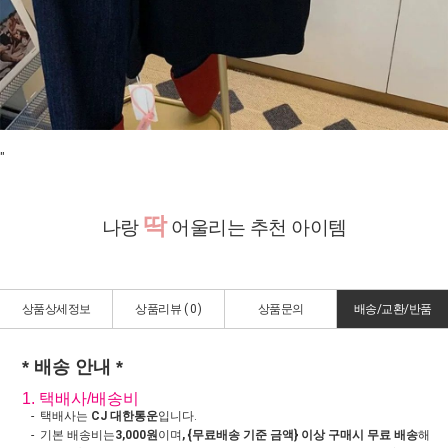
"
딱
나랑
어울리는 추천 아이템
상품상세정보
상품리뷰 (
0
)
상품문의
배송/교환/반품
* 배송 안내 *
1. 택배사/배송비
- 택배사는
CJ 대한통운
입니다.
- 기본 배송비는
3,000원
이며
, {무료배송 기준 금액} 이상 구매시 무료 배송
해