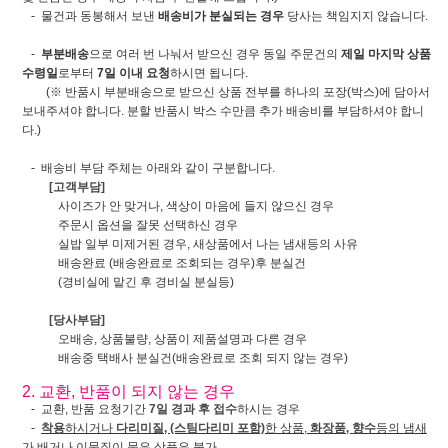
- 물건과 동봉해서 보낸
배송비가 분실되는 경우
당사는 책임지지 않습니다.
-
부분배송
으로 여러 번 나눠서 받으신 경우 동일 주문건의
제일 마지막 상품
수령일
로부터
7일 이내 요청
하시면 됩니다.
(※ 반품시 부분배송으로 받으신 상품 전부를 하나의 포장(박스)에 담아서
보내주셔야 합니다. 분할 반품시 박스 수만큼 추가 배송비를 부담하셔야 합니
다.)
- 배송비 부담 주체는 아래와 같이 구분합니다.
[고객부담]
사이즈가 안 맞거나, 색상이 마음에 들지 않으신 경우
주문시 옵션을 잘못 선택하신 경우
실밥 일부 미제거된 경우, 새상품에서 나는 냄새등의 사유
배송완료 (배송완료로 조회되는 경우)후 분실건
(경비실에 맡긴 후 경비실 분실등)
[당사부담]
오배송, 상품불량, 상품이 제품설명과 다른 경우
배송중 택배사 분실건(배송완료로 조회 되지 않는 경우)
2. 교환, 반품이 되지 않는 경우
- 교환, 반품 요청기간
7일 경과 후 접수
하시는 경우
-
착용
하시거나
다리미질, (스팀다리미 포함)
한 상품,
화장품, 향수
등의 냄새
가 배거나 이물질이 뭍은 상품
은 불가