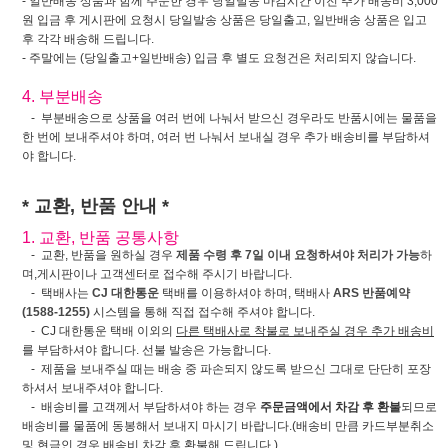
- 일반배송 상품과 함께 주문한 경우 당일발송 마감시간 이전 추가 배송비 3,000
원 입금 후 게시판에 요청시 당일발송 상품은 당일출고, 일반배송 상품은 입고
후 각각 배송해 드립니다.
- 주말에는 (당일출고+일반배송) 입금 후 별도 요청건은 처리되지 않습니다.
4. 부분배송
- 부분배송으로 상품을 여러 번에 나눠서 받으신 경우라도 반품시에는 물품을
한 번에 보내주셔야 하며, 여러 번 나눠서 보내실 경우 추가 배송비를 부담하셔
야 합니다.
* 교환, 반품 안내 *
1. 교환, 반품 공통사항
- 교환, 반품을 원하실 경우
제품 수령 후 7일 이내 요청하셔야 처리가 가능
하
며,게시판이나 고객센터로 접수해 주시기 바랍니다.
- 택배사는
CJ 대한통운
택배를 이용하셔야 하며, 택배사
ARS 반품예약
(1588-1255)
시스템을 통해 직접 접수해 주셔야 합니다.
- CJ 대한통운 택배 이외의
다른 택배사로 착불로 보내주실 경우 추가 배송비
를 부담하셔야 합니다. 선불 발송은 가능합니다.
- 제품을 보내주실 때는 배송 중 파손되지 않도록 받으신 그대로 단단히 포장
하셔서 보내주셔야 합니다.
- 배송비를 고객께서 부담하셔야 하는 경우
주문금액에서 차감 후 환불
되므로
배송비를 물품에 동봉해서 보내지 마시기 바랍니다.(배송비 만큼 카드부분취소
및 현금인 경우 배송비 차감 후 환불해 드립니다.)