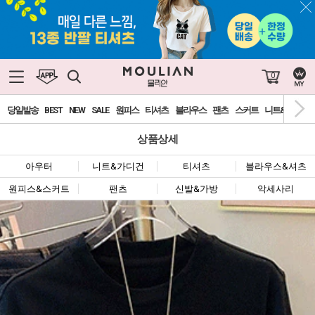
0
당일발송
BEST
NEW
SALE
원피스
티셔츠
블라우스
팬츠
스커트
니트&가디건
상품상세
아우터
니트&가디건
티셔츠
블라우스&셔츠
원피스&스커트
팬츠
신발&가방
악세사리