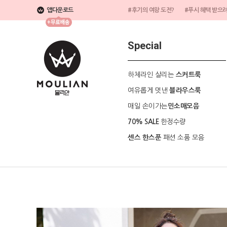
앱다운로드
#후기의 여왕 도전?
#푸시 혜택 받으
Special
하체라인 살리는
스커트룩
여유롭게 멋낸
블라우스룩
매일 손이가는
민소매모음
한정수량
70% SALE
패션 소품 모음
센스 한스푼