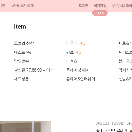
려면?
#카톡 추가 혜택!
로그인
회원가입
주문/배송조회
Item
아우터
니트&
오늘의 신상
베스트 99
팬츠
원피스
당일발송
티셔츠
블라우
날씬한 77,88,99 사이즈
트레이닝 웨어
악세사
세트상품
홈웨어&언더웨어
신발&
JK2623_TS5819_SK
◈[당일발송] 캐