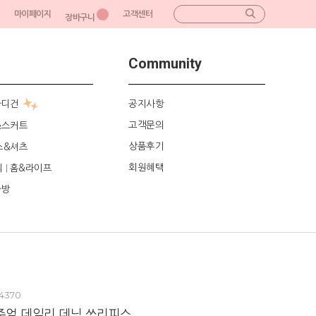
마이페이지
고객센터
장바구니
Community
가디건
공지사항
고객문의
&스커트
상품후기
스&셔츠
회원혜택
리
홈&라이프
|
가방
4370
주얼 데일리 데님 쓰리피스