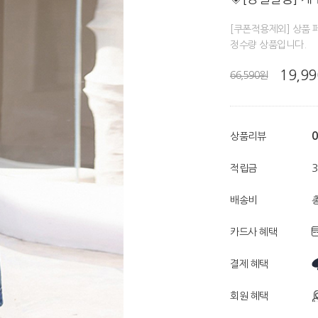
[쿠폰적용제외] 상품 
정수량 상품입니다.
19,9
66,590원
0
상품리뷰
적립금
배송비
총
카드사 혜택
결제 혜택
회원 혜택