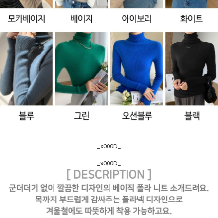
_x000D_
_x000D_