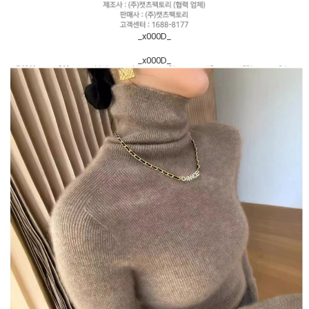
_x000D_
_x000D_