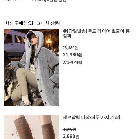
[함께 구매해요! - 코디한 상품]
◈[당일발송] 후드 레이어 뽀글이 롱
점퍼
23,580원
21,980
원
373원 적립
제로압력 니삭스[두 가지 기장]
4,090원
3,890
원