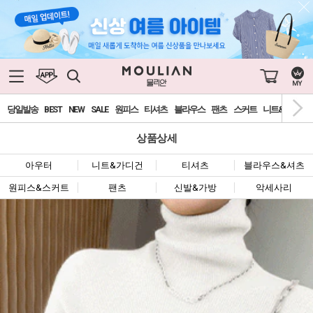
당일발송
BEST
NEW
SALE
원피스
티셔츠
블라우스
팬츠
스커트
니트&가디건
상품상세
아우터
니트&가디건
티셔츠
블라우스&셔츠
원피스&스커트
팬츠
신발&가방
악세사리