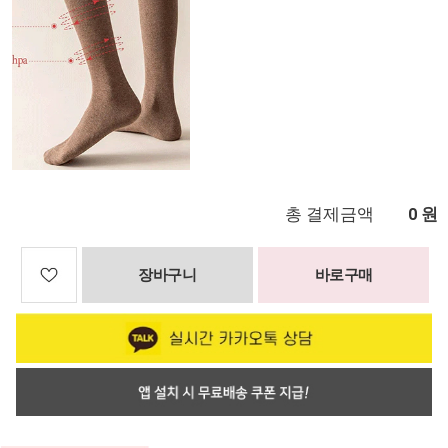
총 결제금액
원
0
장바구니
바로구매