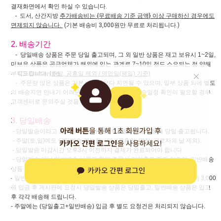
결재화면에서 확인 하실 수 있습니다.
- 도서, 산간지방
추가배송비는 {무료배송 기준 금액} 이상 구매하신 경우에도
면제되지 않습니다.
(기본 배송비 3,000원만 무료로 처리됩니다.)
2. 배송기간
- 당일배송 상품은 주문 당일 출고되며, 그 외 일반 상품은 재고 보유시 1~2일,
미보유 상품은 공급업체가 해외에 있는 관계로 7~10일 정도 소요되는 점 양해
부탁드립니다.
(주말, 공휴일 제외 / 영업일(평일) 기준)
- 주문량 많은 상품은 기본 배송일보다 지연될 수 있으며, 일부 상품 외에 별도
의 배송지연 안내가 어려운 점 양해 부탁드리며, 배송일정 확인이 필요할 경우
고객센터로 문의주실 것을 부탁드립니다.
3. 당일배송
- 당일발송이라고 표시된(또는 아이콘 부착된) 상품에 한해 당일 출고됩니다.
- 주말(토,일)에도 당일발송 가능합니다. (공휴일, 명절, 근로자의 날 제외).
- 당일발송 마감시간 오후3시 이전까지 결제가 완료되어야 합니다.
- 당일발송 아닌 일반배송 상품과 함께 주문시 당일출고 되지 않으며, 일반배송
상품 배송일에 함께 출고됩니다.
- 일반배송 상품과 함께 주문한 경우 당일발송 마감시간 이전 추가 배송비 3,000
원 입금 후 게시판에 요청시 당일발송 상품은 당일출고, 일반배송 상품은 입고
후 각각 배송해 드립니다.
- 주말에는 (당일출고+일반배송) 입금 후 별도 요청건은 처리되지 않습니다.