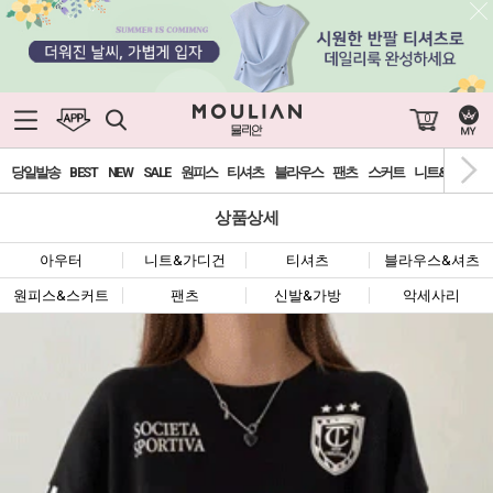
0
당일발송
BEST
NEW
SALE
원피스
티셔츠
블라우스
팬츠
스커트
니트&가디건
상품상세
아우터
니트&가디건
티셔츠
블라우스&셔츠
원피스&스커트
팬츠
신발&가방
악세사리