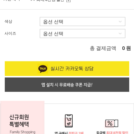
색상
사이즈
총 결제금액
원
0