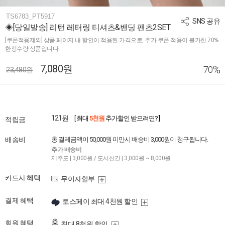
TS6783_PT5917
SNS 공유
◈[당일발송] 리턴 레터링 티셔츠&밴딩 팬츠2SET
[쿠폰적용제외] 상품 페이지 내 할인이 적용된 가격으로, 추가 쿠폰 적용이 불가한 70%
한정수량 상품입니다.
7,080원
%
70
23,480원
121원
[ 최대
5천원
추가할인 받으려면? ]
적립금
배송비
총 결제금액이 50,000원 미만시 배송비 3,000원이 청구됩니다.
추가 배송비
제주도 | 3,000원 / 도서산간 | 3,000원 ~ 8,000원
카드사 혜택
무이자할부
결제 혜택
토스페이 최대 4천원 할인
회원 혜택
최대 8천원 할인