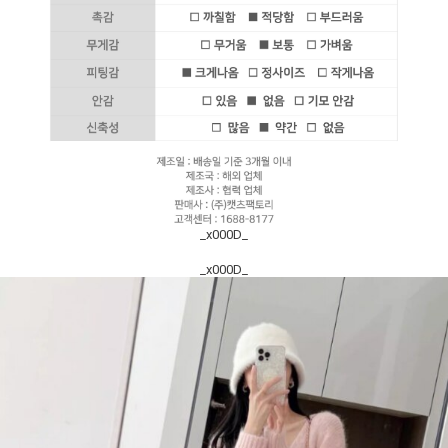
_x000D_
_x000D_