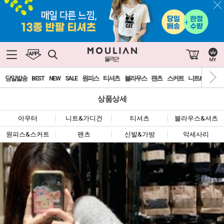
0
당일발송
BEST
NEW
SALE
원피스
티셔츠
블라우스
팬츠
스커트
니트&가디건
상품상세
아우터
니트&가디건
티셔츠
블라우스&셔츠
원피스&스커트
팬츠
신발&가방
악세사리