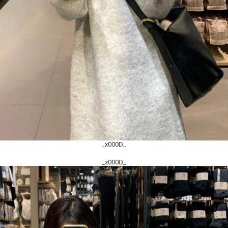
_x000D_
_x000D_