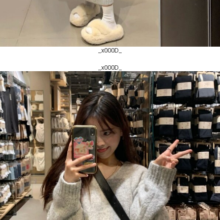
_x000D_
_x000D_