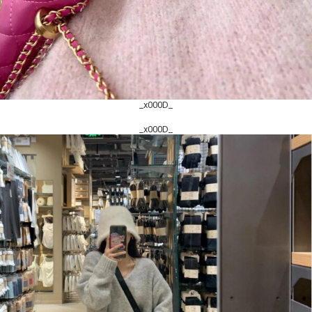
_x000D_
_x000D_