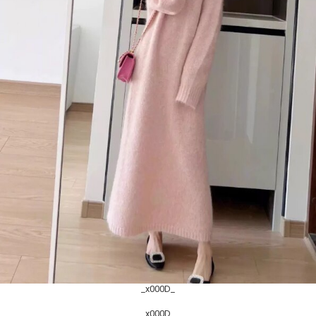
_x000D_
_x000D_