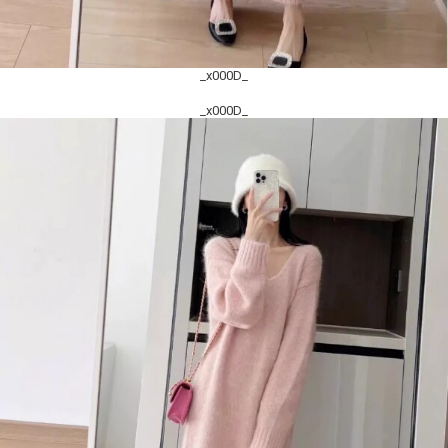
_x000D_
_x000D_