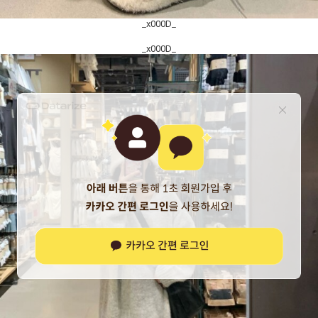
_x000D_
_x000D_