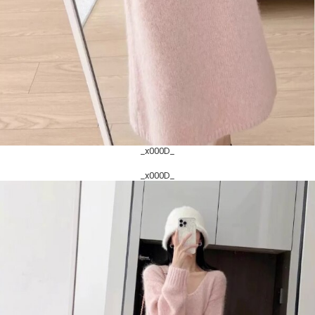
_x000D_
_x000D_