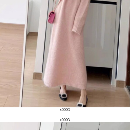
_x000D_
_x000D_