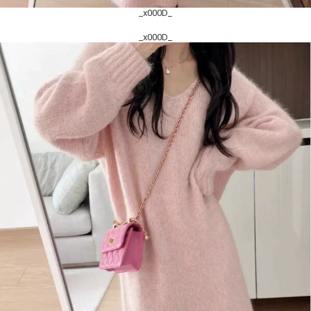
_x000D_
_x000D_