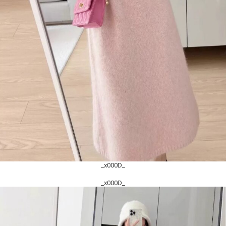
_x000D_
_x000D_