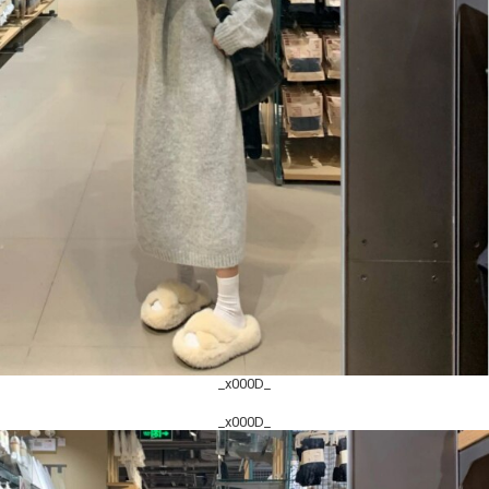
_x000D_
_x000D_