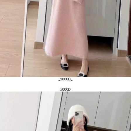
_x000D_
_x000D_