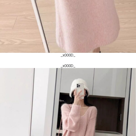
_x000D_
_x000D_