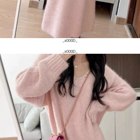
_x000D_
_x000D_