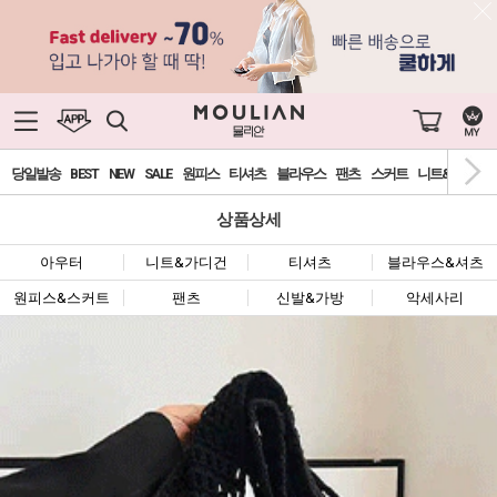
당일발송
BEST
NEW
SALE
원피스
티셔츠
블라우스
팬츠
스커트
니트&가디건
상품상세
아우터
니트&가디건
티셔츠
블라우스&셔츠
원피스&스커트
팬츠
신발&가방
악세사리