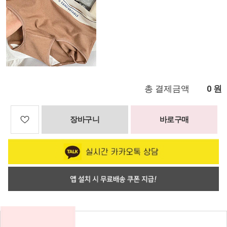
총 결제금액
원
0
장바구니
바로구매