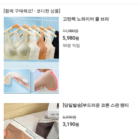
[함께 구매해요! - 코디한 상품]
고탄력 노와이어 쿨 브라
11,980원
5,980
원
50원 적립
[당일발송]부드러운 코튼 스판 팬티
3,390원
3,190
원