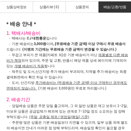
상품상세정보
상품리뷰 (
0
)
상품문의
배송/교환/반품
* 배송 안내 *
1. 택배사/배송비
- 택배사는
CJ 대한통운
입니다.
- 기본 배송비는
3,000원
이며
, {무료배송 기준 금액} 이상 구매시 무료 배송
해
드립니다.
(이벤트 기간에는 무료배송 기준 금액이 변경될 수 있습니다.)
- 무겁고 부피가 큰 제품(카페트 외)은 기본 배송비가 아닌
제품별로 다른 배송
비가 책정
되어 있으며, 주문 및 교환, 반품시 해당 제품 상세 페이지에 기재되어
있는
개별 배송비가 적용
됩니다
- 제주도 및 도서,산간지방 추가 배송비 부과되며, 지역별 추가 배송비는 최종
결재화면에서 확인 하실 수 있습니다.
- 도서, 산간지방
추가배송비는 {무료배송 기준 금액} 이상 구매하신 경우에도
면제되지 않습니다.
(기본 배송비 3,000원만 무료로 처리됩니다.)
2. 배송기간
- 당일배송 상품은 주문 당일 출고되며, 그 외 일반 상품은 재고 보유시 1~2일,
미보유 상품은 공급업체가 해외에 있는 관계로 7~10일 정도 소요되는 점 양해
부탁드립니다.
(주말, 공휴일 제외 / 영업일(평일) 기준)
- 주문량 많은 상품은 기본 배송일보다 지연될 수 있으며, 일부 상품 외에 별도
의 배송지연 안내가 어려운 점 양해 부탁드리며, 배송일정 확인이 필요할 경우