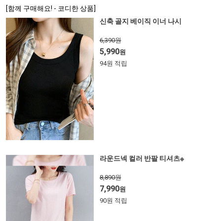
[함께 구매해요! - 코디한 상품]
신축 골지 베이직 이너 나시
6,390원
5,990
원
94원 적립
라운드넥 컬러 반팔 티셔츠※
8,890원
7,990
원
90원 적립