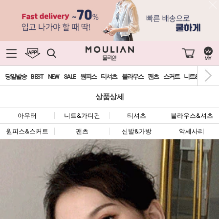
당일발송
BEST
NEW
SALE
원피스
티셔츠
블라우스
팬츠
스커트
니트&가디건
상품상세
아우터
니트&가디건
티셔츠
블라우스&셔츠
원피스&스커트
팬츠
신발&가방
악세사리