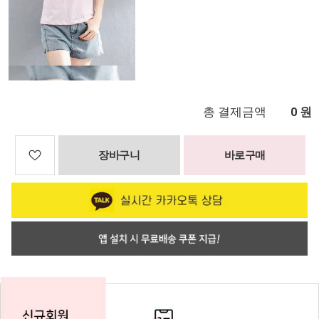
총 결제금액
원
0
장바구니
바로구매