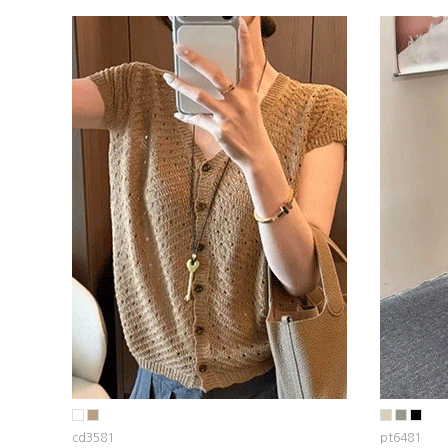
cd3581
pt6481