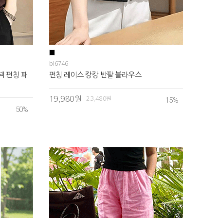
bl6746
 펀칭 패
펀칭 레이스 캉캉 반팔 블라우스
19,980원
23,480원
15
%
50
%