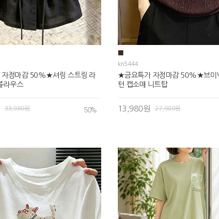
kn5444
 자정마감 50%★셔링 스트링 라
★금요특가 자정마감 50%★브이넥
 블라우스
턴 캡소매 니트탑
13,980원
33,980원
27,980원
50
%