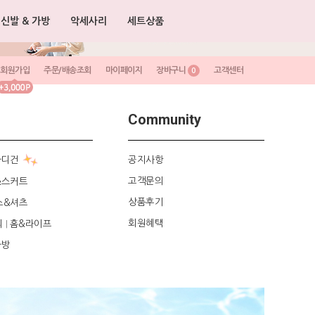
신발 & 가방
악세사리
세트상품
회원가입
주문/배송조회
마이페이지
장바구니
고객센터
0
Community
가디건
공지사항
고객문의
&스커트
상품후기
스&셔츠
회원혜택
리
홈&라이프
|
가방