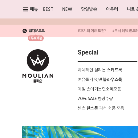
메뉴
BEST
NEW
당일발송
아우터
니트 
앱다운로드
#후기의 여왕 도전?
#푸시 혜택 받으
Special
하체라인 살리는
스커트룩
여유롭게 멋낸
블라우스룩
매일 손이가는
민소매모음
한정수량
70% SALE
패션 소품 모음
센스 한스푼