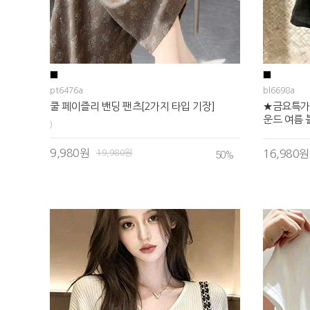
pt6476a
bl6698a
쿨 페이즐리 밴딩 팬츠[2가지 타입 기장]
★금요특가
운드 여름
)
9,980원
19,980원
16,980원
50
%