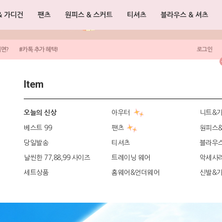
& 가디건
팬츠
원피스 & 스커트
티셔츠
블라우스 & 셔츠
려면?
#카톡 추가 혜택!
로그인
Item
아우터
니트&
오늘의 신상
베스트 99
팬츠
원피스
당일발송
티셔츠
블라우
날씬한 77,88,99 사이즈
트레이닝 웨어
악세사
세트상품
홈웨어&언더웨어
신발&