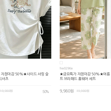
hw0296a
 자정마감 50%★사이드 셔링 슬
★금요특가 자정마감 50%★여름 
티셔츠
트 브라패드 홈웨어 세트
9,980원
19,980원
19,980원
50
%