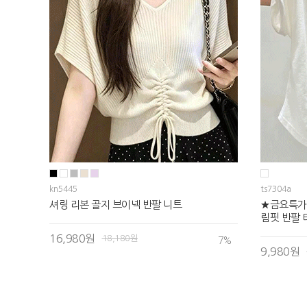
kn5445
ts7304a
셔링 리본 골지 브이넥 반팔 니트
★금요특가
림핏 반팔 
16,980원
18,180원
7
%
9,980원