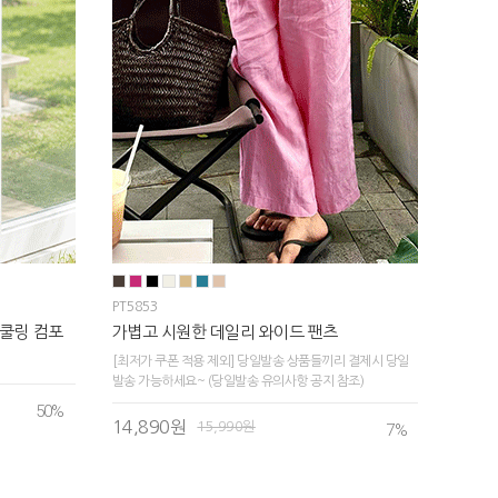
PT5853
쿨링 컴포
가볍고 시원한 데일리 와이드 팬츠
[최저가 쿠폰 적용 제외] 당일발송 상품들끼리 결제시 당일
발송 가능하세요~ (당일발송 유의사항 공지 참조)
50
%
14,890원
15,990원
7
%