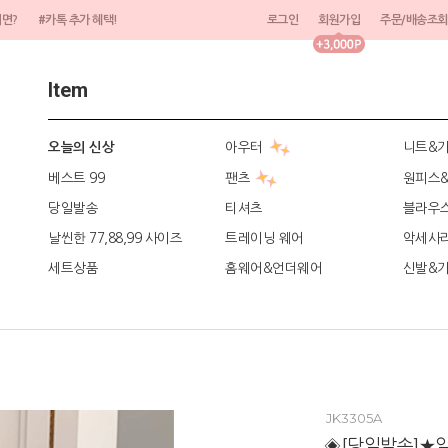
려면?
#카톡 추가 혜택!
로그인
회원가입
주문/배송조회
Item
아우터
니트&
오늘의 신상
베스트 99
팬츠
원피스
당일발송
티셔츠
블라우
날씬한 77,88,99 사이즈
트레이닝 웨어
악세사
세트상품
홈웨어&언더웨어
신발&
JK3305A
◈[당일발송]★