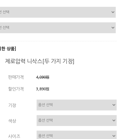
디한 상품]
제로압력 니삭스[두 가지 기장]
판매가격
4,090원
할인가격
3,890원
기장
색상
사이즈