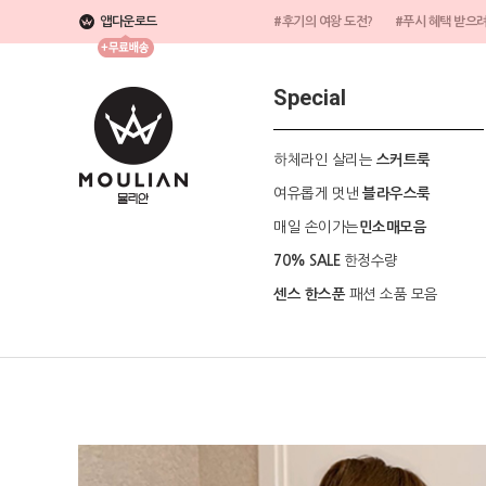
앱다운로드
#후기의 여왕 도전?
#푸시 혜택 받으
Special
하체라인 살리는
스커트룩
여유롭게 멋낸
블라우스룩
매일 손이가는
민소매모음
한정수량
70% SALE
패션 소품 모음
센스 한스푼