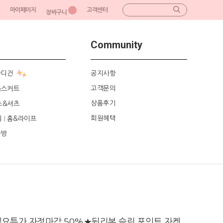
마이페이지
고객센터
장바구니
Community
가디건
공지사항
고객문의
&스커트
상품후기
스&셔츠
회원혜택
리
홈&라이프
|
가방
일요특가 자정마감 50%★뒷리본 슬릿 포인트 자켓