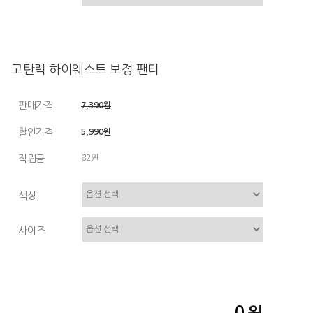
고탄력 하이웨스트 보정 팬티
판매가격
7,390원
할인가격
5,990원
적립금
82원
색상
사이즈