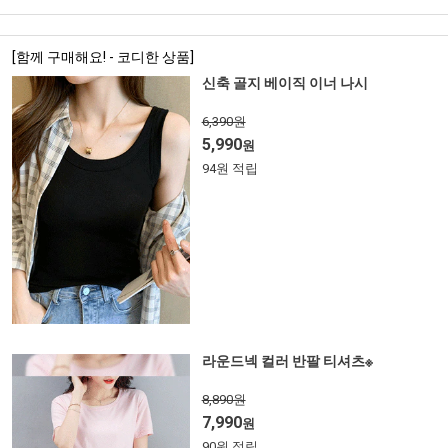
[함께 구매해요! - 코디한 상품]
신축 골지 베이직 이너 나시
6,390원
5,990
원
94원 적립
라운드넥 컬러 반팔 티셔츠※
8,890원
7,990
원
90원 적립