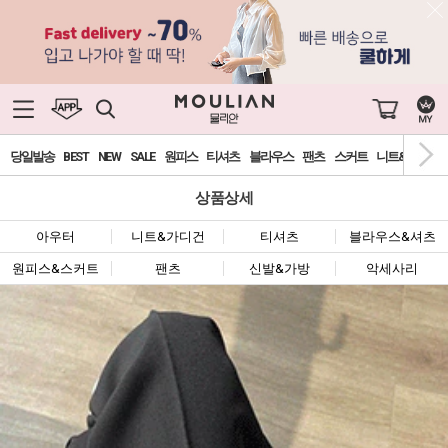
당일발송
BEST
NEW
SALE
원피스
티셔츠
블라우스
팬츠
스커트
니트&가디건
상품상세
아우터
니트&가디건
티셔츠
블라우스&셔츠
원피스&스커트
팬츠
신발&가방
악세사리