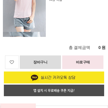
총 결제금액
원
0
장바구니
바로구매