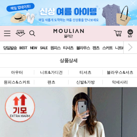
0
당일발송
BEST
NEW
SALE
원피스
티셔츠
블라우스
팬츠
스커트
니트&가디건
상품상세
아우터
니트&가디건
티셔츠
블라우스&셔츠
원피스&스커트
팬츠
신발&가방
악세사리