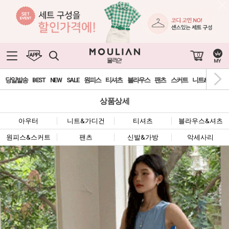
0
당일발송
BEST
NEW
SALE
원피스
티셔츠
블라우스
팬츠
스커트
니트&가디건
상품상세
아우터
니트&가디건
티셔츠
블라우스&셔츠
원피스&스커트
팬츠
신발&가방
악세사리