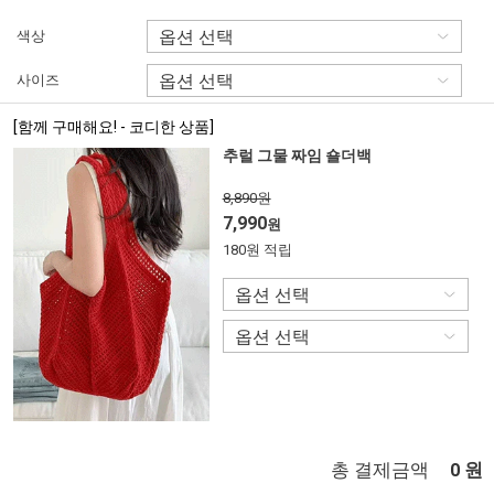
색상
사이즈
[함께 구매해요! - 코디한 상품]
추럴 그물 짜임 숄더백
8,890원
7,990
원
180원 적립
총 결제금액
원
0