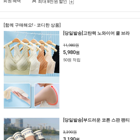
회원 혜택
최대 8천원 할인
[함께 구매해요! - 코디한 상품]
[당일발송]고탄력 노와이어 쿨 브라
11,980원
5,980
원
50원 적립
[당일발송]부드러운 코튼 스판 팬티
3,390원
3,190
원