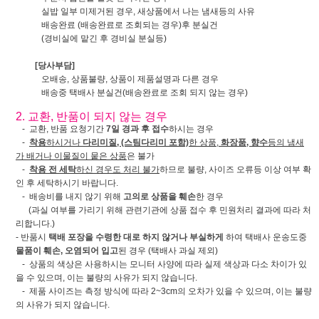
실밥 일부 미제거된 경우, 새상품에서 나는 냄새등의 사유
배송완료 (배송완료로 조회되는 경우)후 분실건
(경비실에 맡긴 후 경비실 분실등)
[당사부담]
오배송, 상품불량, 상품이 제품설명과 다른 경우
배송중 택배사 분실건(배송완료로 조회 되지 않는 경우)
2. 교환, 반품이 되지 않는 경우
- 교환, 반품 요청기간
7일 경과 후 접수
하시는 경우
-
착용
하시거나
다리미질, (스팀다리미 포함)
한 상품,
화장품, 향수
등의 냄새
가 배거나 이물질이 뭍은 상품
은 불가
-
착용 전 세탁
하신 경우도 처리 불가
하므로 불량, 사이즈 오류등 이상 여부 확
인 후 세탁하시기 바랍니다.
- 배송비를 내지 않기 위해
고의로 상품을 훼손
한 경우
(과실 여부를 가리기 위해 관련기관에 상품 접수 후 민원처리 결과에 따라 처
리합니다.)
- 반품시
택배 포장을 수령한 대로 하지 않거나 부실하게
하여 택배사 운송도중
물품이 훼손, 오염되어 입고
된 경우 (택배사 과실 제외)
- 상품의 색상은 사용하시는 모니터 사양에 따라 실제 색상과 다소 차이가 있
을 수 있으며, 이는 불량의 사유가 되지 않습니다.
- 제품 사이즈는 측정 방식에 따라 2~3cm의 오차가 있을 수 있으며, 이는 불량
의 사유가 되지 않습니다.