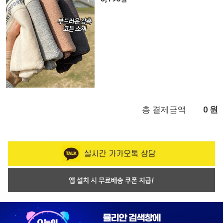
총 결제금액
원
0