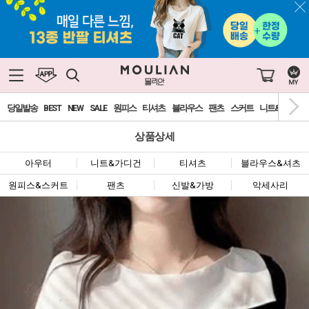
당일발송
BEST
NEW
SALE
원피스
티셔츠
블라우스
팬츠
스커트
니트&가디건
상품상세
아우터
니트&가디건
티셔츠
블라우스&셔츠
원피스&스커트
팬츠
신발&가방
악세사리