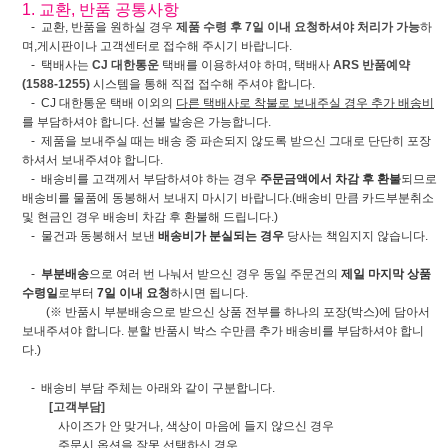
1. 교환, 반품 공통사항
- 교환, 반품을 원하실 경우
제품 수령 후 7일 이내 요청하셔야 처리가 가능
하
며,게시판이나 고객센터로 접수해 주시기 바랍니다.
- 택배사는
CJ 대한통운
택배를 이용하셔야 하며, 택배사
ARS 반품예약
(1588-1255)
시스템을 통해 직접 접수해 주셔야 합니다.
- CJ 대한통운 택배 이외의
다른 택배사로 착불로 보내주실 경우 추가 배송비
를 부담하셔야 합니다. 선불 발송은 가능합니다.
- 제품을 보내주실 때는 배송 중 파손되지 않도록 받으신 그대로 단단히 포장
하셔서 보내주셔야 합니다.
- 배송비를 고객께서 부담하셔야 하는 경우
주문금액에서 차감 후 환불
되므로
배송비를 물품에 동봉해서 보내지 마시기 바랍니다.(배송비 만큼 카드부분취소
및 현금인 경우 배송비 차감 후 환불해 드립니다.)
- 물건과 동봉해서 보낸
배송비가 분실되는 경우
당사는 책임지지 않습니다.
-
부분배송
으로 여러 번 나눠서 받으신 경우 동일 주문건의
제일 마지막 상품
수령일
로부터
7일 이내 요청
하시면 됩니다.
(※ 반품시 부분배송으로 받으신 상품 전부를 하나의 포장(박스)에 담아서
보내주셔야 합니다. 분할 반품시 박스 수만큼 추가 배송비를 부담하셔야 합니
다.)
- 배송비 부담 주체는 아래와 같이 구분합니다.
[고객부담]
사이즈가 안 맞거나, 색상이 마음에 들지 않으신 경우
주문시 옵션을 잘못 선택하신 경우