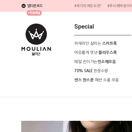
앱다운로드
#후기의 여왕 도전?
#푸시 혜택 받으
Special
하체라인 살리는
스커트룩
여유롭게 멋낸
블라우스룩
매일 손이가는
민소매모음
한정수량
70% SALE
패션 소품 모음
센스 한스푼