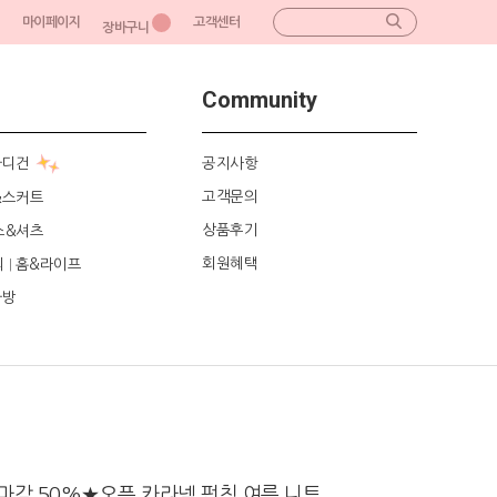
마이페이지
고객센터
장바구니
Community
가디건
공지사항
고객문의
&스커트
상품후기
스&셔츠
회원혜택
리
홈&라이프
|
가방
감 50%★오픈 카라넥 펀칭 여름 니트