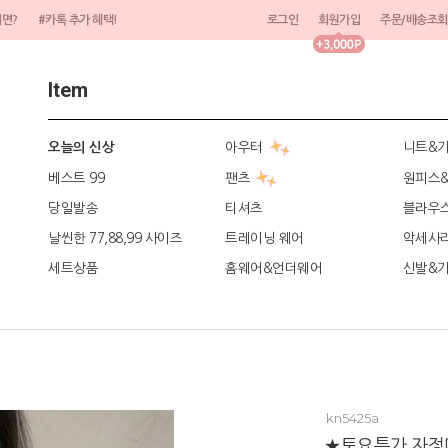
려면?
#카톡 추가 혜택!
로그인
회원가입
주문/배송조회
Item
아우터
니트&
오늘의 신상
베스트 99
팬츠
원피스
당일발송
티셔츠
블라우
날씬한 77,88,99 사이즈
트레이닝 웨어
악세사
세트상품
홈웨어&언더웨어
신발&
kn5425a
★토요특가 자정마