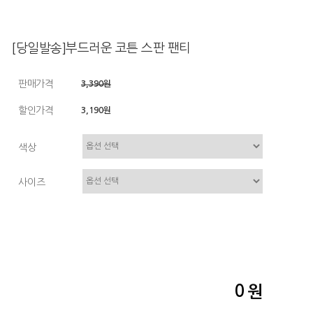
[당일발송]부드러운 코튼 스판 팬티
판매가격
3,390원
할인가격
3,190원
색상
사이즈
0
원