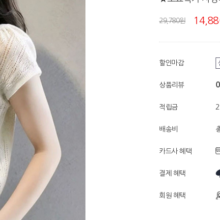
14,8
29,780원
할인마감
0
상품리뷰
적립금
배송비
총
카드사 혜택
결제 혜택
회원 혜택