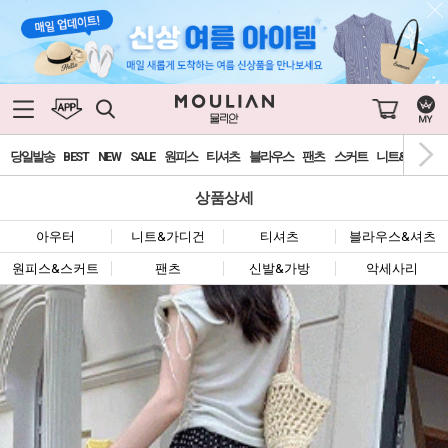
당일발송
BEST
NEW
SALE
원피스
티셔츠
블라우스
팬츠
스커트
니트&가디건
상품상세
아우터
니트&가디건
티셔츠
블라우스&셔츠
원피스&스커트
팬츠
신발&가방
악세사리