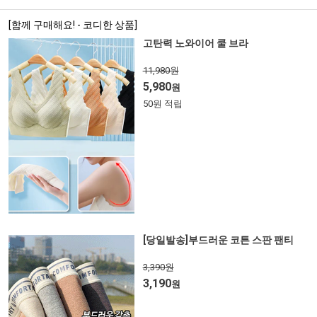
[함께 구매해요! - 코디한 상품]
고탄력 노와이어 쿨 브라
11,980원
5,980
원
50원 적립
[당일발송]부드러운 코튼 스판 팬티
3,390원
3,190
원