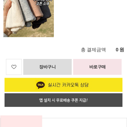
총 결제금액
원
0
장바구니
바로구매